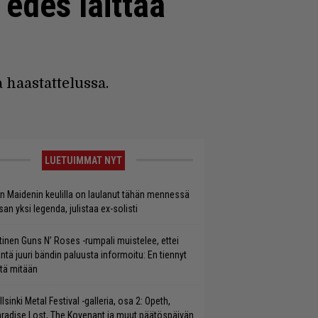
 edes laittaa
 haastattelussa.
LUETUIMMAT NYT
on Maidenin keulilla on laulanut tähän mennessä
san yksi legenda, julistaa ex-solisti
tinen Guns N’ Roses -rumpali muistelee, ettei
ntä juuri bändin paluusta informoitu: En tiennyt
itä mitään
llsinki Metal Festival -galleria, osa 2: Opeth,
radise Lost, The Kovenant ja muut päätöspäivän