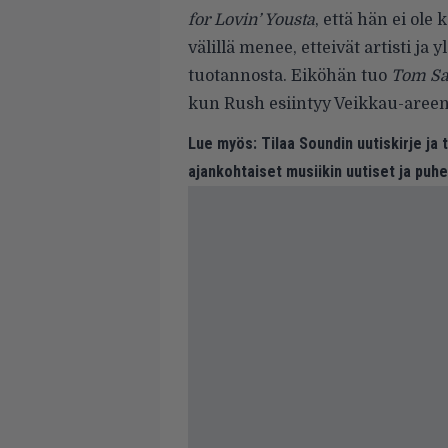
for Lovin’ Yousta
, että hän ei ole
välillä menee, etteivät artisti ja 
tuotannosta. Eiköhän tuo
Tom S
kun Rush esiintyy Veikkau-areen
Lue myös:
Tilaa Soundin uutiskirje ja
ajankohtaiset musiikin uutiset ja puh