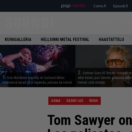
Como.fi
Episodi.fi
ETUSIVU
UUTIS
KUVAGALLERIA
HELLSINKI METAL FESTIVAL
HAASTATTELU
2.
Entinen Guns N’ Roses -rumpali mu
1.
Iron Maidenin keulilla on laulanut tähän
ettei häntä juuri bändin paluusta info
mennessä tasan yksi legenda, julistaa ex-solisti
tiennyt siitä mitään
ASIAA
GEDDY LEE
RUSH
Tom Sawyer on