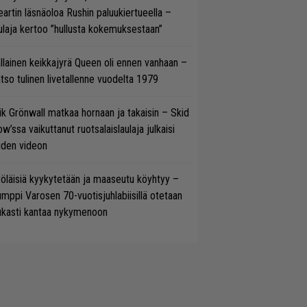
artin läsnäoloa Rushin paluukiertueella –
ulaja kertoo ”hullusta kokemuksestaan”
llainen keikkajyrä Queen oli ennen vanhaan –
tso tulinen livetallenne vuodelta 1979
ik Grönwall matkaa hornaan ja takaisin – Skid
w’ssa vaikuttanut ruotsalaislaulaja julkaisi
uden videon
öläisiä kyykytetään ja maaseutu köyhtyy –
mppi Varosen 70-vuotisjuhlabiisillä otetaan
ukasti kantaa nykymenoon