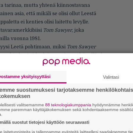
ta tarinaa, mutta yhtenä kiinnostavana
nen asia, että mikäli se olisi ollut Leestä
aletta ei kenties olisi laitettu levylle.
 tavaramerkkibiisi
Tom Sawyer
, joka
illa vuonna 1981.
 pyysi Leetä pohtimaan, miksi
Tom Sawyer
Rushin basisti-laulaja totesi, ettei hänellä ole
n.
en viimeinen kaveri, joka tietää vastauksen
vostamme yksityisyyttäsi
Valintasi
 turhautuneita kun viimeistelimme sitä biisiä
kappale toteuttaa ja miksata. Sen äänittämisen
semme suostumuksesi tarjotaksemme henkilökohtai
ökokemuksen
ä”, Lee sanoo ja jatkaa:
lellisesti valitsemamme
88 teknologiakumppania
hyödynnämme henkilö
semme paremman käyttäjäkokemuksen sekä kohdentaaksemme sisältöä
a.
ällä suostut tietojesi käyttöön seuraavasti
laitetunnisteita ja tallennamme evästeitä laitteellesi saadaksemme tie