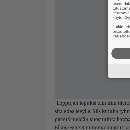
esimerkiks
tutustuma
seuraaval
käytettäv
Jotkin te
oikeutett
välilehdel
”Loppujen lopuksi olin niin täynnä
sitä edes levylle. Siis kuinka tyhmä
pistetä meidän suosituinta kap
Eikös Gene Simmons sanonut jos