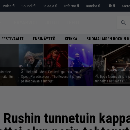
Voice.fi
Soundi.fi
Pelaaja.fi
Inferno.fi
Rumba.fi
Tilt.fi
Metel
ET
LEVYARVIOT
JUTUT
LEHTI
FESTIVAALIT
ENSINÄYTTÖ
KEIKKA
SUOMALAISEN ROCKIN K
3.
istelee,
Hellsinki Metal Festival -galleria, osa 2:
4.
rmoitu: En
Opeth, Paradise Lost, The Kovenant ja muut
Eppu Normaali jätti j
päätöspäivän esiintyjät
tunnelma Ratinassa
 Rushin tunnetuin kapp