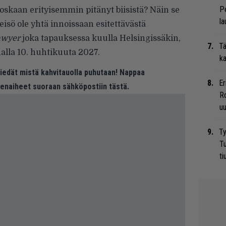
Pe
 koskaan
erityisemmin pitänyt biisistä
? Näin se
la
yleisö ole yhtä innoissaan esitettävästä
awyer
joka tapauksessa kuulla Helsingissäkin,
Tä
alla 10. huhtikuuta 2027.
ka
 tiedät mistä kahvitauolla puhutaan! Nappaa
Er
eenaiheet suoraan sähköpostiin tästä.
Ro
u
Ty
Tu
ti