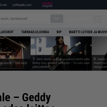
i.net
Leffatykki.com
Etsi
KIRJAUDU
LASSIKOT
TARKKAILULUOKKA
RIP
MARTTI LUTHER JA MUOV
5.
6.
Nikki Sixxillä on huonoja uutisia kaikille uutta
Geddy Le
äähyväiset – Tältä näytti
Mötley Crüe -albumia odottaville – ”En usko enää
Peartin läs
pitkäsoittoihin”
laulaja ker
ale – Geddy