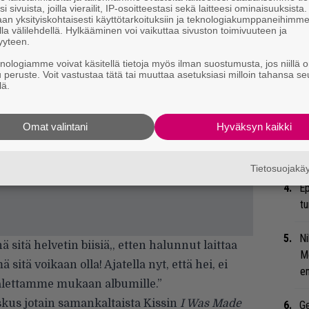
Ir
i sivuista, joilla vierailit, IP-osoitteestasi sekä laitteesi ominaisuuksista
an yksityiskohtaisesti käyttötarkoituksiin ja teknologiakumppaneihimm
me
la välilehdellä. Hylkääminen voi vaikuttaa sivuston toimivuuteen ja
yyteen.
En
knologiamme voivat käsitellä tietoja myös ilman suostumusta, jos niillä o
hä
u peruste. Voit vastustaa tätä tai muuttaa asetuksiasi milloin tahansa se
lä.
ti
He
Omat valintani
Hyväksyn kaikki
Pa
pä
Tietosuojak
Ep
tu
Ni
 sitä helvetin biisiä,, etten halunnut laittaa
Mö
 sitä voikaan olla! Ajatella nyt, että hei, ei
en
palettamme mukaan albumille.”
kus jotain samankaltaista Kissin
I Was Made
Ge