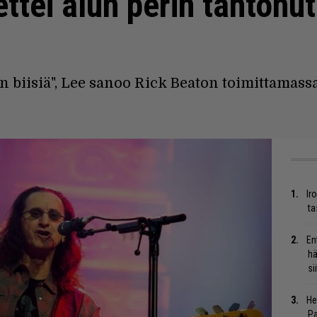
ettei alun perin tahtonut
in biisiä", Lee sanoo Rick Beaton toimittamassa
Ir
ta
En
hä
si
He
Pa