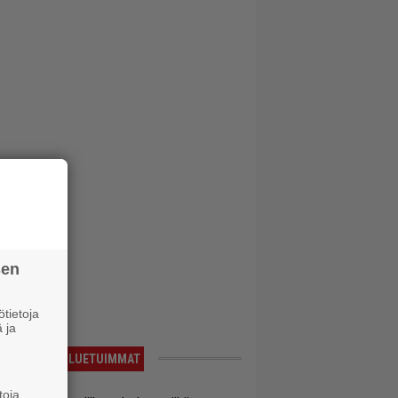
sen
tietoja
 ja
LUETUIMMAT
toja