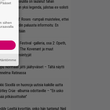
on Maidenin keulilla on laulanut tähän
. Pääset
e
nnessä tasan yksi legenda, julistaa ex-solisti
tinen Guns N’ Roses -rumpali muistelee, ettei
n siihen
ntä juuri bändin paluusta informoitu: En
uraavalla
ennyt siitä mitään
llsinki Metal Festival -galleria, osa 2: Opeth,
radise Lost, The Kovenant ja muut
ätöspäivän esiintyjät
äytäntömme
pu Normaali jätti jäähyväiset – Tältä näytti
nnelma Ratinassa
kki Sixxillä on huonoja uutisia kaikille uutta
tley Crüe -albumia odottaville – ”En usko
ää pitkäsoittoihin”
ddy Leeltä kysyttiin, onko hän tuntenut Neil