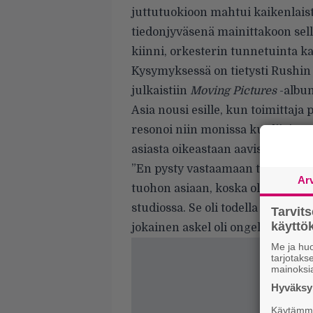
juttutuokioon mahtui kaikenlais
tiedonjyväsenä mainittakoon sellai
kiinni, orkesterin tunnetuinta kapp
Kysymyksessä on tietysti Rushin
julkaistiin
Moving Pictures
-album
Asia nousi esille, kun toimittaja
resonoi niin monissa kuulijoissa. 
asiasta oikeastaan aavistustakaa
”En pysty vastaamaan tuohon. Ol
Ar
tuohon asiaan, koska olimme niin
studiossa. Se oli todella vaikea 
Tarvit
käytt
jokainen askel oli ongelmia täynn
Me ja huo
tarjotak
mainoksi
Hyväksym
Käytämme 