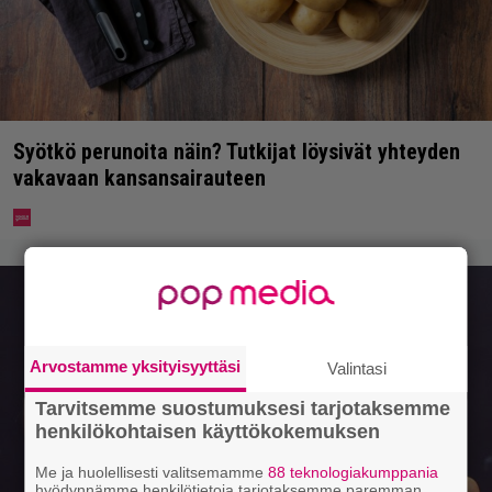
Syötkö perunoita näin? Tutkijat löysivät yhteyden
vakavaan kansansairauteen
Arvostamme yksityisyyttäsi
Valintasi
Tarvitsemme suostumuksesi tarjotaksemme
henkilökohtaisen käyttökokemuksen
Me ja huolellisesti valitsemamme
88 teknologiakumppania
hyödynnämme henkilötietoja tarjotaksemme paremman