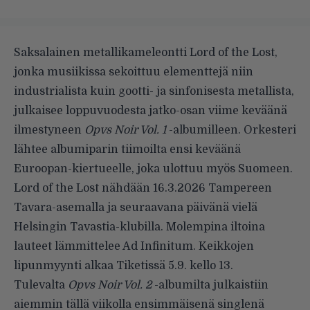
Saksalainen metallikameleontti Lord of the Lost,
jonka musiikissa sekoittuu elementtejä niin
industrialista kuin gootti- ja sinfonisesta metallista,
julkaisee loppuvuodesta jatko-osan viime keväänä
ilmestyneen
Opvs Noir Vol. 1
-albumilleen. Orkesteri
lähtee albumiparin tiimoilta ensi keväänä
Euroopan-kiertueelle, joka ulottuu myös Suomeen.
Lord of the Lost nähdään 16.3.2026 Tampereen
Tavara-asemalla ja seuraavana päivänä vielä
Helsingin Tavastia-klubilla. Molempina iltoina
lauteet lämmittelee Ad Infinitum. Keikkojen
lipunmyynti alkaa Tiketissä 5.9. kello 13.
Tulevalta
Opvs Noir Vol. 2
-albumilta julkaistiin
aiemmin tällä viikolla ensimmäisenä singlenä