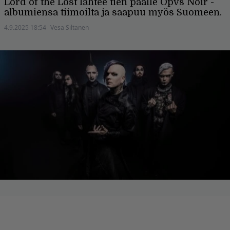
Lord of the Lost lähtee tien päälle Opvs Noir -
albumiensa tiimoilta ja saapuu myös Suomeen.
4.9.2025 18:54
Vesa Siltanen