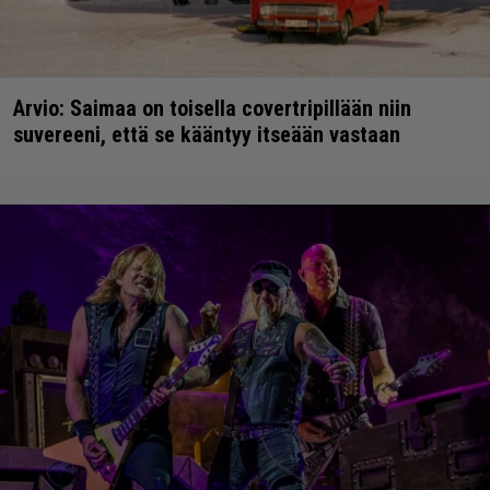
Arvio: Saimaa on toisella covertripillään niin
suvereeni, että se kääntyy itseään vastaan