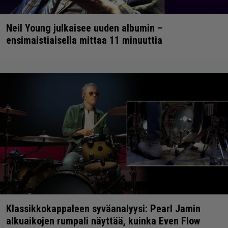
Neil Young julkaisee uuden albumin –
ensimaistiaisella mittaa 11 minuuttia
Klassikkokappaleen syväanalyysi: Pearl Jamin
alkuaikojen rumpali näyttää, kuinka Even Flow