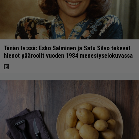
Tänän tv:ssä: Esko Salminen ja Satu Silvo tekevät
hienot pääroolit vuoden 1984 menestyselokuvassa