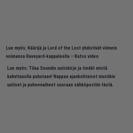
Lue myös:
Käärijä ja Lord of the Lost yhdistivät viimein
voimansa Raveyard-kappaleella – Katso video
Lue myös:
Tilaa Soundin uutiskirje ja tiedät mistä
kahvitauolla puhutaan! Nappaa ajankohtaiset musiikin
uutiset ja puheenaiheet suoraan sähköpostiin tästä.