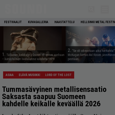
FESTIVAALIT
KUVAGALLERIA
HAASTATTELU
HELLSINKI METAL FESTI
2.
”Se oli oikeastaan aika herttaista”
1.
Tällainen keikkajyrä Queen oli ennen vanhaan
McKagan kertoo Axl Rosen jännittäne
– katso tulinen livetallenne vuodelta 1979
pestiään
ASIAA
ELÄVÄ MUSIIKKI
LORD OF THE LOST
Tummasävyinen metallisensaatio
Saksasta saapuu Suomeen
kahdelle keikalle keväällä 2026