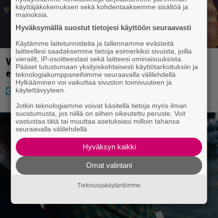
käyttäjäkokemuksen sekä kohdentaaksemme sisältöä ja
mainoksia.
Hyväksymällä suostut tietojesi käyttöön seuraavasti
Käytämme laitetunnisteita ja tallennamme evästeitä
laitteellesi saadaksemme tietoja esimerkiksi sivuista, joilla
vierailit, IP-osoitteestasi sekä laitteesi ominaisuuksista.
Vappu Pimiästä tuli miljoonikko – eikä yksi milli
Pääset tutustumaan yksityiskohtaisesti käyttötarkoituksiin ja
edes riitä, näin se tapahtui
teknologiakumppaneihimme seuraavalla välilehdellä.
Hylkääminen voi vaikuttaa sivuston toimivuuteen ja
käytettävyyteen.
Jotkin teknologiamme voivat käsitellä tietoja myös ilman
suostumusta, jos niillä on siihen oikeutettu peruste. Voit
vastustaa tätä tai muuttaa asetuksiasi milloin tahansa
seuraavalla välilehdellä.
Hyväksyn kaikki
Omat valintani
Tietosuojakäytäntömme