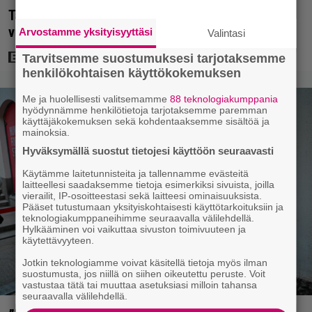
Tänään tv:ssä: Koskettava kotimainen elokuva
vuodelta 2020 – ”Tehty isolla sydämellä”
Arvostamme yksityisyyttäsi
Valintasi
Tarvitsemme suostumuksesi tarjotaksemme
henkilökohtaisen käyttökokemuksen
Me ja huolellisesti valitsemamme
88 teknologiakumppania
hyödynnämme henkilötietoja tarjotaksemme paremman
käyttäjäkokemuksen sekä kohdentaaksemme sisältöä ja
mainoksia.
Hyväksymällä suostut tietojesi käyttöön seuraavasti
Käytämme laitetunnisteita ja tallennamme evästeitä
laitteellesi saadaksemme tietoja esimerkiksi sivuista, joilla
vierailit, IP-osoitteestasi sekä laitteesi ominaisuuksista.
Pääset tutustumaan yksityiskohtaisesti käyttötarkoituksiin ja
teknologiakumppaneihimme seuraavalla välilehdellä.
Hylkääminen voi vaikuttaa sivuston toimivuuteen ja
käytettävyyteen.
Jotkin teknologiamme voivat käsitellä tietoja myös ilman
suostumusta, jos niillä on siihen oikeutettu peruste. Voit
vastustaa tätä tai muuttaa asetuksiasi milloin tahansa
seuraavalla välilehdellä.