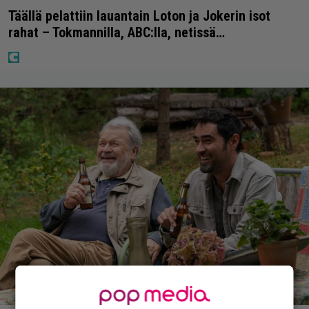
Täällä pelattiin lauantain Loton ja Jokerin isot
rahat – Tokmannilla, ABC:lla, netissä…