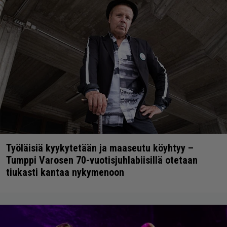
Työläisiä kyykytetään ja maaseutu köyhtyy –
Tumppi Varosen 70-vuotisjuhlabiisillä otetaan
tiukasti kantaa nykymenoon