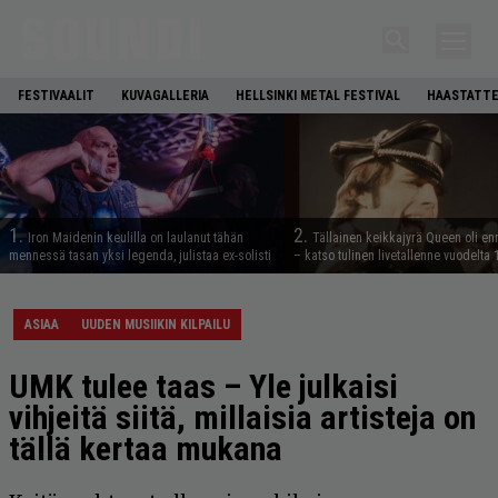
FESTIVAALIT
KUVAGALLERIA
HELLSINKI METAL FESTIVAL
HAASTATTE
1.
2.
Iron Maidenin keulilla on laulanut tähän
Tällainen keikkajyrä Queen oli e
mennessä tasan yksi legenda, julistaa ex-solisti
– katso tulinen livetallenne vuodelta
ASIAA
UUDEN MUSIIKIN KILPAILU
UMK tulee taas – Yle julkaisi
vihjeitä siitä, millaisia artisteja on
tällä kertaa mukana