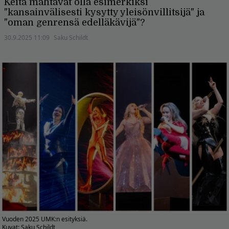
Keitä mahtavat olla esimerkiksi
"kansainvälisesti kysytty yleisönvillitsijä" ja
"oman genrensä edelläkävijä"?
30.9.2025 11:09
Saku Schildt
Vuoden 2025 UMK:n esityksiä.
Kuvat: Saku Schildt