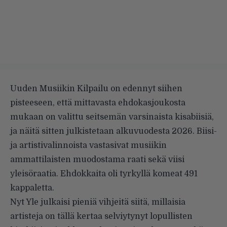
Uuden Musiikin Kilpailu on edennyt siihen
pisteeseen, että mittavasta ehdokasjoukosta
mukaan on valittu seitsemän varsinaista kisabiisiä,
ja näitä sitten julkistetaan alkuvuodesta 2026. Biisi-
ja artistivalinnoista vastasivat musiikin
ammattilaisten muodostama raati sekä viisi
yleisöraatia. Ehdokkaita oli tyrkyllä komeat 491
kappaletta.
Nyt Yle julkaisi pieniä vihjeitä siitä, millaisia
artisteja on tällä kertaa selviytynyt lopullisten