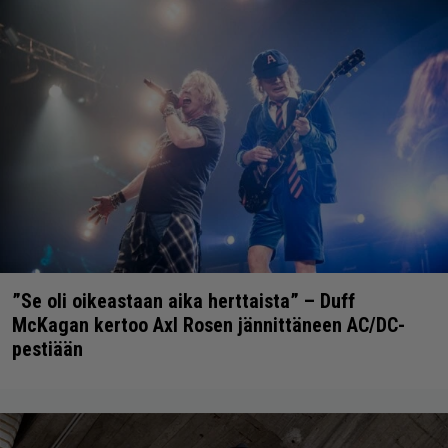
”Se oli oikeastaan aika herttaista” – Duff
McKagan kertoo Axl Rosen jännittäneen AC/DC-
pestiään