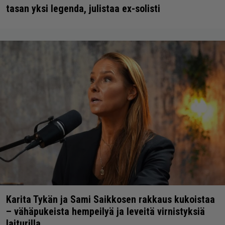
tasan yksi legenda, julistaa ex-solisti
Karita Tykän ja Sami Saikkosen rakkaus kukoistaa
– vähäpukeista hempeilyä ja leveitä virnistyksiä
laiturilla