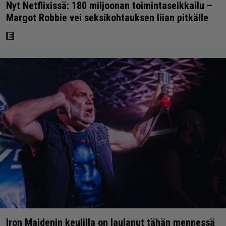
Nyt Netflixissä: 180 miljoonan toimintaseikkailu –
Margot Robbie vei seksikohtauksen liian pitkälle
Iron Maidenin keulilla on laulanut tähän mennessä