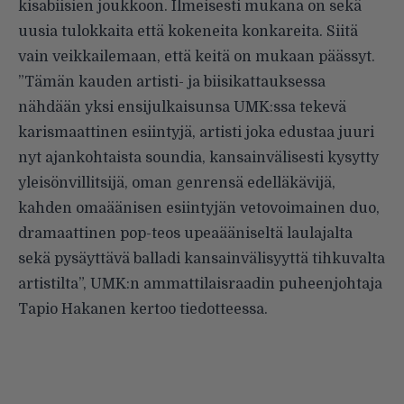
kisabiisien joukkoon. Ilmeisesti mukana on sekä
uusia tulokkaita että kokeneita konkareita. Siitä
vain veikkailemaan, että keitä on mukaan päässyt.
”Tämän kauden artisti- ja biisikattauksessa
nähdään yksi ensijulkaisunsa UMK:ssa tekevä
karismaattinen esiintyjä, artisti joka edustaa juuri
nyt ajankohtaista soundia, kansainvälisesti kysytty
yleisönvillitsijä, oman genrensä edelläkävijä,
kahden omaäänisen esiintyjän vetovoimainen duo,
dramaattinen pop-teos upeaääniseltä laulajalta
sekä pysäyttävä balladi kansainvälisyyttä tihkuvalta
artistilta”, UMK:n ammattilaisraadin puheenjohtaja
Tapio Hakanen kertoo tiedotteessa.