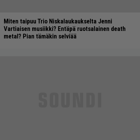
Miten taipuu Trio Niskalaukaukselta Jenni
Vartiaisen musiikki? Entäpä ruotsalainen death
metal? Pian tämäkin selviää