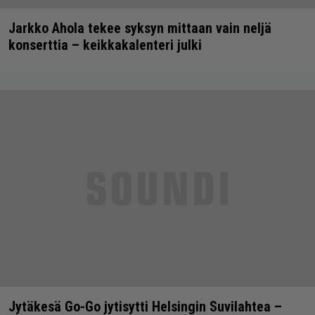
Jarkko Ahola tekee syksyn mittaan vain neljä
konserttia – keikkakalenteri julki
Jytäkesä Go-Go jytisytti Helsingin Suvilahtea –