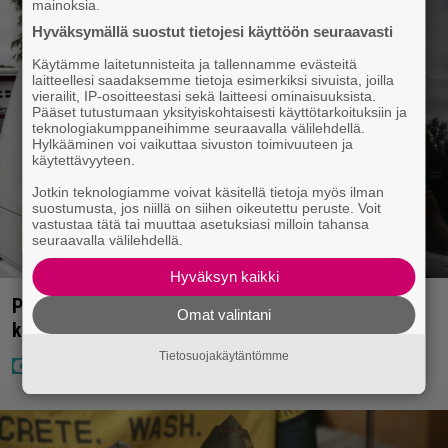
mainoksia.
Hyväksymällä suostut tietojesi käyttöön seuraavasti
Käytämme laitetunnisteita ja tallennamme evästeitä
laitteellesi saadaksemme tietoja esimerkiksi sivuista, joilla
vierailit, IP-osoitteestasi sekä laitteesi ominaisuuksista.
Pääset tutustumaan yksityiskohtaisesti käyttötarkoituksiin ja
teknologiakumppaneihimme seuraavalla välilehdellä.
Hylkääminen voi vaikuttaa sivuston toimivuuteen ja
käytettävyyteen.
Jotkin teknologiamme voivat käsitellä tietoja myös ilman
suostumusta, jos niillä on siihen oikeutettu peruste. Voit
vastustaa tätä tai muuttaa asetuksiasi milloin tahansa
seuraavalla välilehdellä.
Hyväksyn kaikki
Poliisilla tehovalvonta – tästä kysymys ja näin
Omat valintani
kauan kestää
Tietosuojakäytäntömme