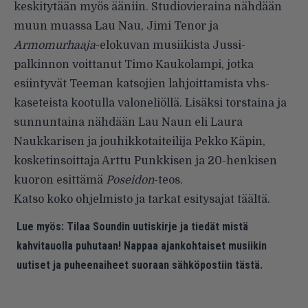
keskitytään myös ääniin. Studiovieraina nähdään
muun muassa Lau Nau, Jimi Tenor ja
Armomurhaaja
-elokuvan musiikista Jussi-
palkinnon voittanut Timo Kaukolampi, jotka
esiintyvät Teeman katsojien lahjoittamista vhs-
kaseteista kootulla valoneliöllä. Lisäksi torstaina ja
sunnuntaina nähdään Lau Naun eli Laura
Naukkarisen ja jouhikkotaiteilija Pekko Käpin,
kosketinsoittaja Arttu Punkkisen ja 20-henkisen
kuoron esittämä
Poseidon
-teos.
Katso koko ohjelmisto ja tarkat esitysajat
täältä
.
Lue myös:
Tilaa Soundin uutiskirje ja tiedät mistä
kahvitauolla puhutaan! Nappaa ajankohtaiset musiikin
uutiset ja puheenaiheet suoraan sähköpostiin tästä.