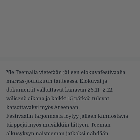
Yle Teemalla vietetään jälleen
elokuvafestivaalia
marras-joulukuun taitteessa. Elokuvat ja
dokumentit valloittavat kanavan 28.11.-2.12.
välisenä aikana ja kaikki 15 pätkää tulevat
katsottavaksi myös Areenaan.
Festivaalin tarjonnasta löytyy jälleen kiinnostavia
tärppejä myös musiikkiin liittyen. Teeman
alkusyksyn naisteeman jatkoksi nähdään