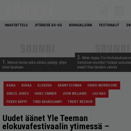
HAASTATTELU
JYTÄKESÄ GO-GO
KUVAGALLERIA
FESTIVAALIT
EN
2.
Miten taipuu Trio Niskalaukaukse
1.
Weezer-fanien pitkä odotus päättyy: yhtye
Vartiaisen musiikki? Entäpä ruotsala
tulee Suomeen
metal? Pian tämäkin selviää
ASIAA
KUVAA
ELOKUVA
DANNY ELFMAN
ENNIO MORRICONE
GRACE JONES
HANS ZIMMER
JOHN WILLIAMS
LAU NAU
PEKKO KÄPPI
TIMO KAUKOLAMPI
TRENT REZNOR
Uudet äänet Yle Teeman
elokuvafestivaalin ytimessä –