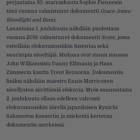
perjantaina 30. marraskuuta Sophie Fiennesin
tänä vuonna valmistunut dokumentti
Grace Jones:
Bloodlight and Bami.
Lauantaina 1. joulukuuta nähdään puolestaan
vuonna 2016 valmistunut dokumentti
Score
, jossa
esitellään elokuvamusiikin historiaa sekä
suurimpia säveltäjiä. Mukana ovat muun muassa
John Williamsista Danny Elfmanin ja Hans
Zimmerin kautta Trent Reznoriin. Dokumentin
lisäksi nähdään maestro Ennio Morriconen
sävellysten siivittämiä elokuvia. Myös sunnuntaina
2. joulukuuta ollaan edelleen vahvasti
elokuvamusiikin äärellä japanilaisen Ryuichi
Sakamoton konsertin ja miehestä kertovan
dokumentin merkeissä.