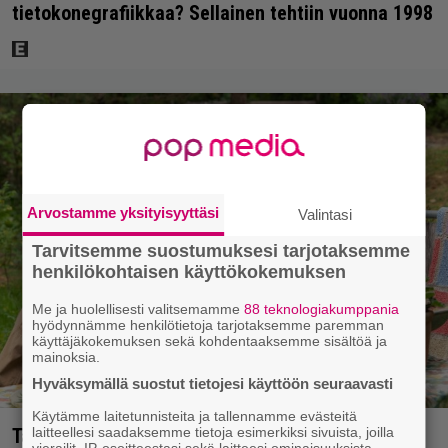
tietokonegrafiikkaa? Sellainen tehtiin vuonna 1998
Arvostamme yksityisyyttäsi
Valintasi
Tarvitsemme suostumuksesi tarjotaksemme
henkilökohtaisen käyttökokemuksen
Me ja huolellisesti valitsemamme
88 teknologiakumppania
hyödynnämme henkilötietoja tarjotaksemme paremman
käyttäjäkokemuksen sekä kohdentaaksemme sisältöä ja
mainoksia.
Hyväksymällä suostut tietojesi käyttöön seuraavasti
Käytämme laitetunnisteita ja tallennamme evästeitä
laitteellesi saadaksemme tietoja esimerkiksi sivuista, joilla
Tänään tv:ssä: Koskettava kotimainen elokuva
vierailit, IP-osoitteestasi sekä laitteesi ominaisuuksista.