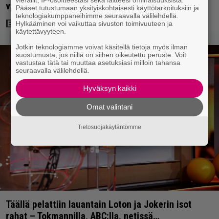
vuodelta 2020 – ”Tehty isolla sydämellä”
Pääset tutustumaan yksityiskohtaisesti käyttötarkoituksiin ja
teknologiakumppaneihimme seuraavalla välilehdellä.
Hylkääminen voi vaikuttaa sivuston toimivuuteen ja
käytettävyyteen.
Jotkin teknologiamme voivat käsitellä tietoja myös ilman
suostumusta, jos niillä on siihen oikeutettu peruste. Voit
vastustaa tätä tai muuttaa asetuksiasi milloin tahansa
seuraavalla välilehdellä.
Hyväksyn kaikki
Omat valintani
Tietosuojakäytäntömme
Täällä pelattiin lauantain Loton ja Jokerin isot
rahat – Tokmannilla, ABC:lla, netissä…