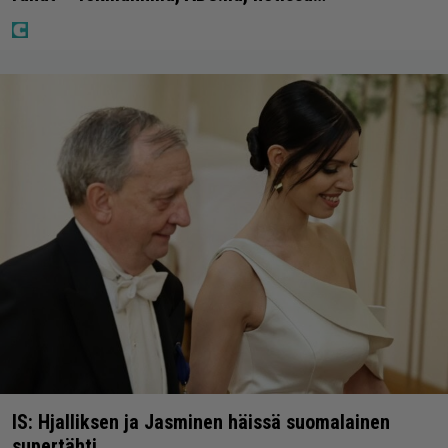
IS: Hjalliksen ja Jasminen häissä suomalainen
supertähti