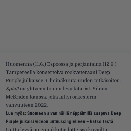
Huomenna (11.6.) Espoossa ja perjantaina (12.6.)
Tampereella konsertoiva rockveteraani Deep
Purple julkaisee 3. heinäkuuta uuden pitkäsoiton.
Splat!
on yhtyeen toinen levy kitaristi Simon
McBriden kanssa, joka liittyi orkesterin
vahvuuteen 2022.
Lue myös:
Suomeen aivan näillä näppäimillä saapuva Deep
Purple julkaisi videon uutuussinglelleen – katso tästä
Uutta levyä
on ennakkotiedotteissa kuvailtu