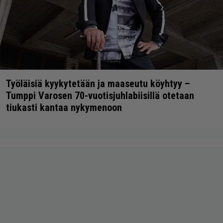
Työläisiä kyykytetään ja maaseutu köyhtyy –
Tumppi Varosen 70-vuotisjuhlabiisillä otetaan
tiukasti kantaa nykymenoon