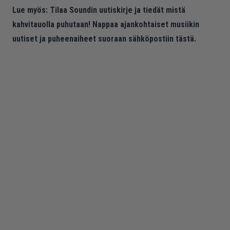
Lue myös:
Tilaa Soundin uutiskirje ja tiedät mistä
kahvitauolla puhutaan! Nappaa ajankohtaiset musiikin
uutiset ja puheenaiheet suoraan sähköpostiin tästä.