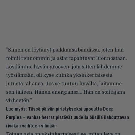
”Simon on löytänyt paikkansa bändissä, joten hän
toimii rennommin ja asiat tapahtuvat luonnostaan.
Löydämme hyvän grooven, jota sitten lähdemme
työstämään, oli kyse kuinka yksinkertaisesta
jutusta tahansa. Jos se tuntuu hyvältä, laitamme
sen talteen. Hänen energiansa… Hän on soittajana
virheetön.”
Lue myös:
Tässä päivän piristykseksi upouutta Deep
Purplea – vanhat herrat pistävät uudella biisillä ilahduttavan
rivakan vaihteen silmään
Toinen asia on yksinkertaisesti se, miten levy on