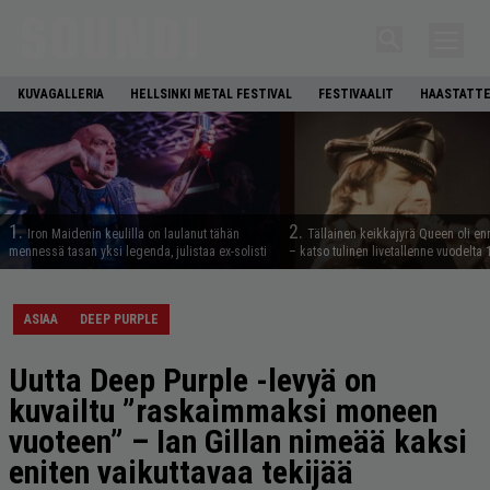
KUVAGALLERIA
HELLSINKI METAL FESTIVAL
FESTIVAALIT
HAASTATTE
1.
2.
Iron Maidenin keulilla on laulanut tähän
Tällainen keikkajyrä Queen oli e
mennessä tasan yksi legenda, julistaa ex-solisti
– katso tulinen livetallenne vuodelta
ASIAA
DEEP PURPLE
Uutta Deep Purple -levyä on
kuvailtu ”raskaimmaksi moneen
vuoteen” – Ian Gillan nimeää kaksi
eniten vaikuttavaa tekijää