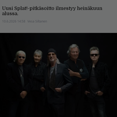
Uusi Splat!-pitkäsoitto ilmestyy heinäkuun
alussa.
10.6.2026 14:58
Vesa Siltanen