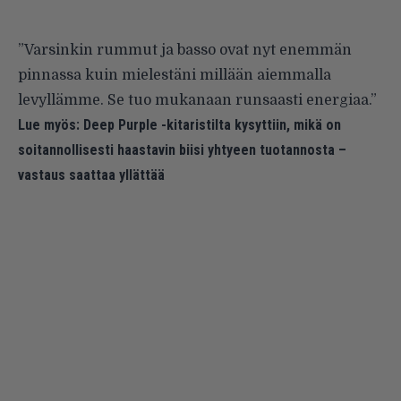
”Varsinkin rummut ja basso ovat nyt enemmän
pinnassa kuin mielestäni millään aiemmalla
levyllämme. Se tuo mukanaan runsaasti energiaa.”
Lue myös:
Deep Purple -kitaristilta kysyttiin, mikä on
soitannollisesti haastavin biisi yhtyeen tuotannosta –
vastaus saattaa yllättää