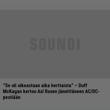
”Se oli oikeastaan aika herttaista” – Duff
McKagan kertoo Axl Rosen jännittäneen AC/DC-
pestiään