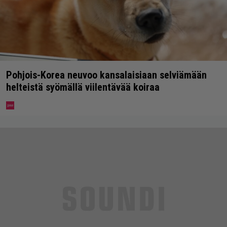
Pohjois-Korea neuvoo kansalaisiaan selviämään
helteistä syömällä viilentävää koiraa