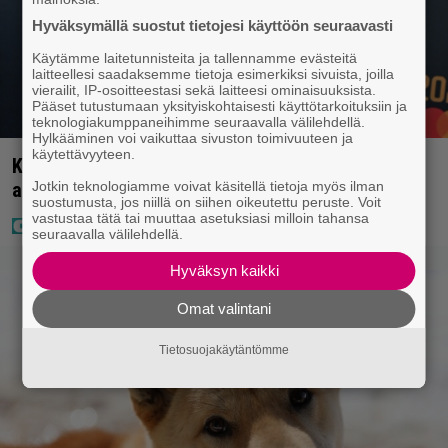
Hyväksymällä suostut tietojesi käyttöön seuraavasti
Käytämme laitetunnisteita ja tallennamme evästeitä
laitteellesi saadaksemme tietoja esimerkiksi sivuista, joilla
vierailit, IP-osoitteestasi sekä laitteesi ominaisuuksista.
Pääset tutustumaan yksityiskohtaisesti käyttötarkoituksiin ja
teknologiakumppaneihimme seuraavalla välilehdellä.
Hylkääminen voi vaikuttaa sivuston toimivuuteen ja
käytettävyyteen.
Kaija Koolta ikävä ilmoitus – Juha Tapio kiirehti
Jotkin teknologiamme voivat käsitellä tietoja myös ilman
apuun
suostumusta, jos niillä on siihen oikeutettu peruste. Voit
vastustaa tätä tai muuttaa asetuksiasi milloin tahansa
seuraavalla välilehdellä.
Hyväksyn kaikki
Omat valintani
Tietosuojakäytäntömme