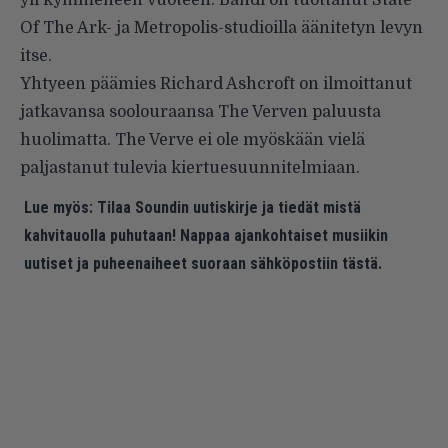
yli kymmeneen vuoteen. Bändi on tuottanut State
Of The Ark- ja Metropolis-studioilla äänitetyn levyn
itse.
Yhtyeen päämies Richard Ashcroft on ilmoittanut
jatkavansa soolouraansa The Verven paluusta
huolimatta. The Verve ei ole myöskään vielä
paljastanut tulevia kiertuesuunnitelmiaan.
Lue myös:
Tilaa Soundin uutiskirje ja tiedät mistä
kahvitauolla puhutaan! Nappaa ajankohtaiset musiikin
uutiset ja puheenaiheet suoraan sähköpostiin tästä.