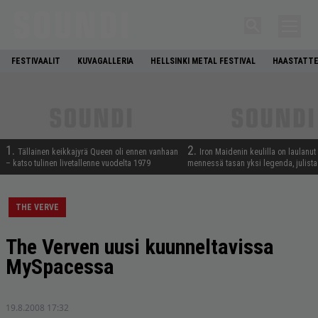
FESTIVAALIT
KUVAGALLERIA
HELLSINKI METAL FESTIVAL
HAASTATTE
1.
2.
Tällainen keikkajyrä Queen oli ennen vanhaan
Iron Maidenin keulilla on laulanut
– katso tulinen livetallenne vuodelta 1979
mennessä tasan yksi legenda, julistaa
THE VERVE
The Verven uusi kuunneltavissa
MySpacessa
19.8.2008 17:32