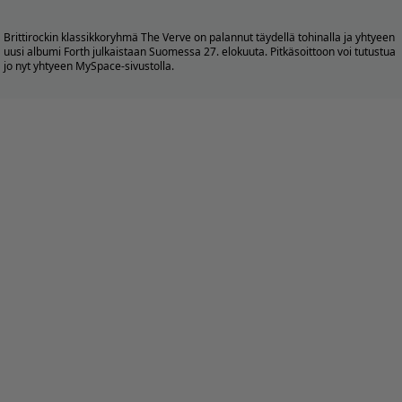
Brittirockin klassikkoryhmä The Verve on palannut täydellä tohinalla ja yhtyeen
uusi albumi Forth julkaistaan Suomessa 27. elokuuta. Pitkäsoittoon voi tutustua
jo nyt yhtyeen
MySpace-sivustolla
.