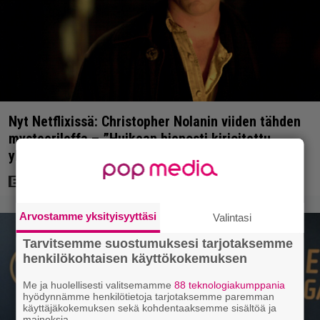
Nyt Netflixissä: Christopher Nolanin viiden tähden
mysteerileffa – ”Huikean hienosti kirjoitettu
yllätyskäänteiden sarja”
Arvostamme yksityisyyttäsi
Valintasi
Tarvitsemme suostumuksesi tarjotaksemme
henkilökohtaisen käyttökokemuksen
Me ja huolellisesti valitsemamme
88 teknologiakumppania
hyödynnämme henkilötietoja tarjotaksemme paremman
käyttäjäkokemuksen sekä kohdentaaksemme sisältöä ja
mainoksia.