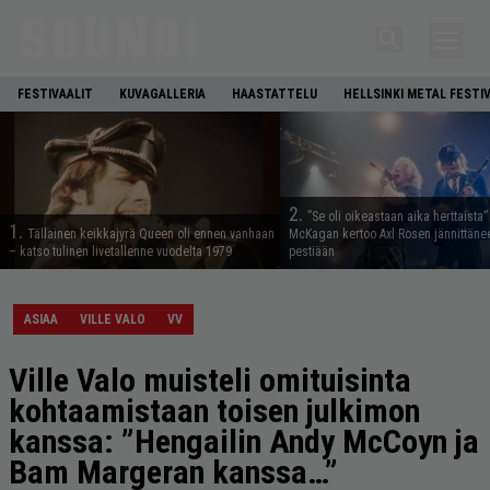
FESTIVAALIT
KUVAGALLERIA
HAASTATTELU
HELLSINKI METAL FESTI
2.
”Se oli oikeastaan aika herttaista”
1.
Tällainen keikkajyrä Queen oli ennen vanhaan
McKagan kertoo Axl Rosen jännittäne
– katso tulinen livetallenne vuodelta 1979
pestiään
ASIAA
VILLE VALO
VV
Ville Valo muisteli omituisinta
kohtaamistaan toisen julkimon
kanssa: ”Hengailin Andy McCoyn ja
Bam Margeran kanssa…”