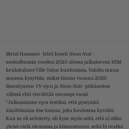
Metal Hammer -lehti kyseli
Neon Noir
-
sooloalbumin vuoden 2023 alussa julkaisevan HIM-
keulahahmo Ville Valon kuulumisia. Valolta muun
muassa kysyttiin, miksi tämän vuonna 2020
ilmestyneen
VV
-ep:n ja
Neon Noir
-pitkäsoiton
välissä ehti vierähtää useampi vuosi.
”Julkaisimme ep:n testiksi, että pystynkö
äänittämään itse kamaa, joka kuulostaa hyvältä.
Kun se oli selvitetty, oli kyse myös siitä, että a) oliko
yleisö vielä olemassa ja kiinnostunut, sekä b) ovatko