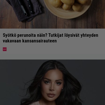
Syötkö perunoita näin? Tutkijat löysivät yhteyden
vakavaan kansansairauteen