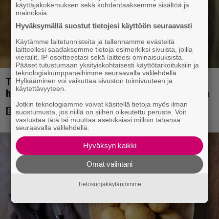
käyttäjäkokemuksen sekä kohdentaaksemme sisältöä ja
mainoksia.
Hyväksymällä suostut tietojesi käyttöön seuraavasti
Käytämme laitetunnisteita ja tallennamme evästeitä
laitteellesi saadaksemme tietoja esimerkiksi sivuista, joilla
vierailit, IP-osoitteestasi sekä laitteesi ominaisuuksista.
Pääset tutustumaan yksityiskohtaisesti käyttötarkoituksiin ja
teknologiakumppaneihimme seuraavalla välilehdellä.
Tänän tv:ssä: Esko Salminen ja Satu Silvo tekevät
Hylkääminen voi vaikuttaa sivuston toimivuuteen ja
käytettävyyteen.
hienot pääroolit vuoden 1984 menestyselokuvassa
Jotkin teknologiamme voivat käsitellä tietoja myös ilman
suostumusta, jos niillä on siihen oikeutettu peruste. Voit
vastustaa tätä tai muuttaa asetuksiasi milloin tahansa
seuraavalla välilehdellä.
Hyväksyn kaikki
Omat valintani
Tietosuojakäytäntömme