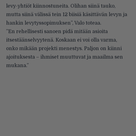
levy-yhtiöt kiinnostuneita. Olihan siinä tauko,
mutta siinä välissä tein 12 biisiä käsittävän levyn ja
hankin levytyssopimuksen”, Valo toteaa.
”En rehellisesti sanoen pidä mitään asioita
itsestäänselvyytenä. Koskaan ei voi olla varma,
onko mikään projekti menestys. Paljon on kiinni
ajoituksesta – ihmiset muuttuvat ja maailma sen
mukana.”