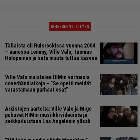
AIHEESEEN LIITTYEN
Tällaista oli Ruisrockissa vuonna 2004
– äänessä Lemmy, Ville Valo, Tuomas
Holopainen ja sata muuta tuttua kasvoa
Ville Valo muistelee HIMin varhaisia
coverbändiaikoja – ”Se opetti meidät
varastamaan parhaat osat”
Arkistojen aarteita: Ville Valo ja Mige
puhuvat HIMin musiikkivideoista ja
seikkailuistaan Los Angelesin yössä