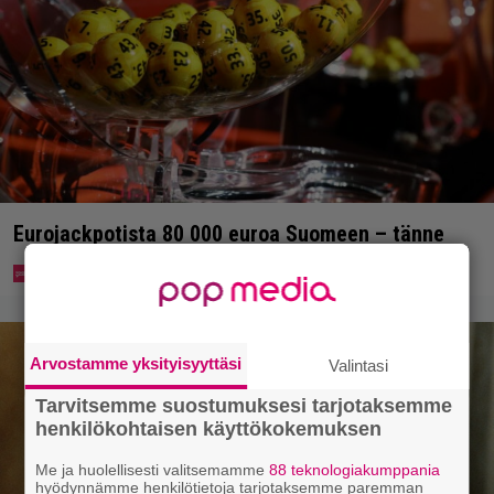
Eurojackpotista 80 000 euroa Suomeen – tänne
Arvostamme yksityisyyttäsi
Valintasi
Tarvitsemme suostumuksesi tarjotaksemme
henkilökohtaisen käyttökokemuksen
Me ja huolellisesti valitsemamme
88 teknologiakumppania
hyödynnämme henkilötietoja tarjotaksemme paremman