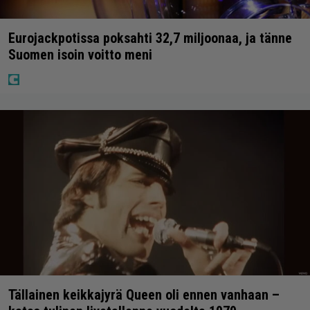
Eurojackpotissa poksahti 32,7 miljoonaa, ja tänne
Suomen isoin voitto meni
Tällainen keikkajyrä Queen oli ennen vanhaan –