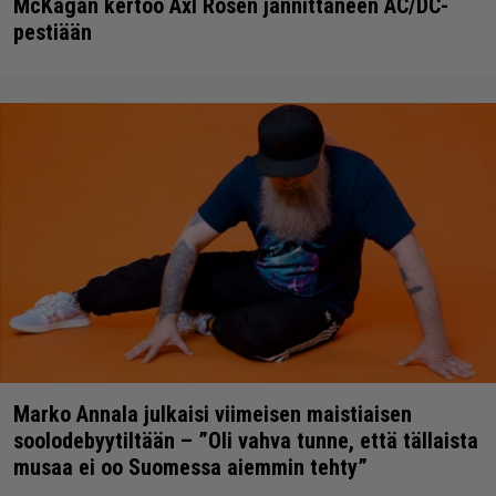
McKagan kertoo Axl Rosen jännittäneen AC/DC-
pestiään
Marko Annala julkaisi viimeisen maistiaisen
soolodebyytiltään – ”Oli vahva tunne, että tällaista
musaa ei oo Suomessa aiemmin tehty”