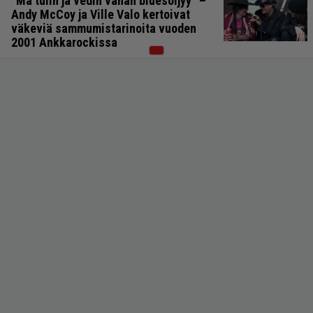
”Mä tulin ja vedin vähän bluesöljyy” –
Andy McCoy ja Ville Valo kertoivat
väkeviä sammumistarinoita vuoden
2001 Ankkarockissa