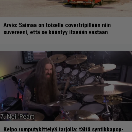
Arvio: Saimaa on toisella covertripillään niin
suvereeni, että se kääntyy itseään vastaan
Kelpo rumputykittelyä tarjolla: tältä syntikkapop-