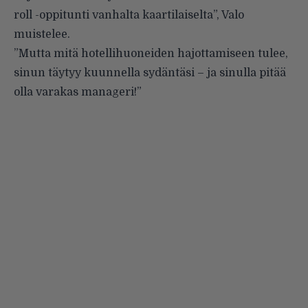
roll -oppitunti vanhalta kaartilaiselta”, Valo
muistelee.
”Mutta mitä hotellihuoneiden hajottamiseen tulee,
sinun täytyy kuunnella sydäntäsi – ja sinulla pitää
olla varakas manageri!”