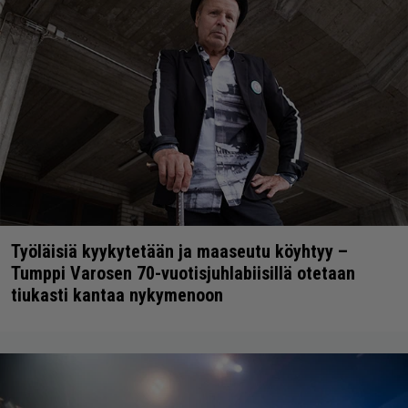
Työläisiä kyykytetään ja maaseutu köyhtyy –
Tumppi Varosen 70-vuotisjuhlabiisillä otetaan
tiukasti kantaa nykymenoon