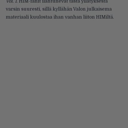
Vol. 1
. HIM-fanit ilahtunevat tästä yllätyksestä
varsin suuresti, sillä kyllähän Valon julkaisema
materiaali kuulostaa ihan vanhan liiton HIMiltä.