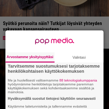
Syötkö perunoita näin? Tutkijat löysivät yhteyden
vakavaan kansansairauteen
Arvostamme yksityisyyttäsi
Valintasi
Tarvitsemme suostumuksesi tarjotaksemme
henkilökohtaisen käyttökokemuksen
Me ja huolellisesti valitsemamme
88 teknologiakumppania
hyödynnämme henkilötietoja tarjotaksemme paremman
käyttäjäkokemuksen sekä kohdentaaksemme sisältöä ja
mainoksia.
Hyväksymällä suostut tietojesi käyttöön seuraavasti
Käytämme laitetunnisteita ja tallennamme evästeitä