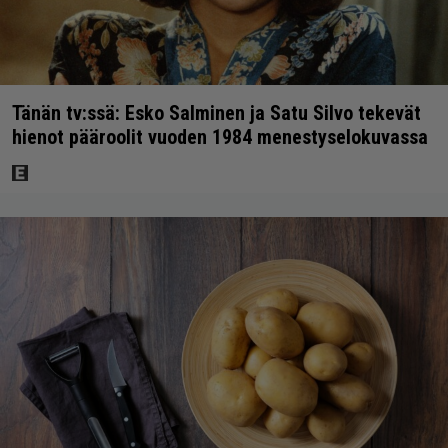
Tänän tv:ssä: Esko Salminen ja Satu Silvo tekevät
hienot pääroolit vuoden 1984 menestyselokuvassa