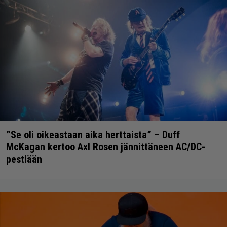
”Se oli oikeastaan aika herttaista” – Duff
McKagan kertoo Axl Rosen jännittäneen AC/DC-
pestiään