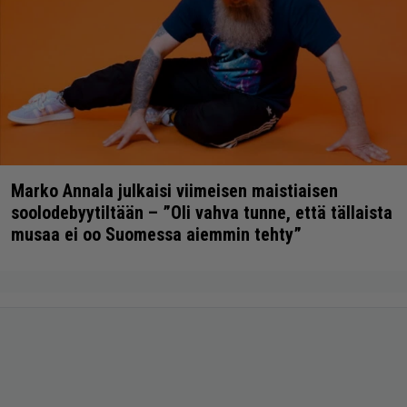
Marko Annala julkaisi viimeisen maistiaisen
soolodebyytiltään – ”Oli vahva tunne, että tällaista
musaa ei oo Suomessa aiemmin tehty”