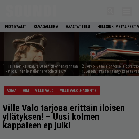
FESTIVAALIT
KUVAGALLERIA
HAASTATTELU
HELLSINKI METAL FESTI
1.
2.
Tällainen keikkajyrä Queen oli ennen vanhaan
Arvio: Saimaa on toisella covertrip
– katso tulinen livetallenne vuodelta 1979
suvereeni, että se kääntyy itseään va
ASIAA
HIM
VILLE VALO
VILLE VALO & AGENTS
Ville Valo tarjoaa erittäin iloisen
yllätyksen! – Uusi kolmen
kappaleen ep julki