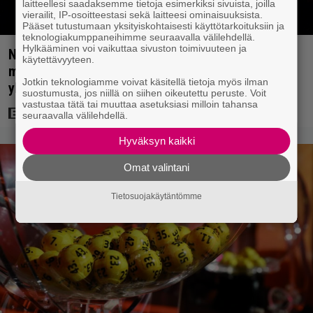
laitteellesi saadaksemme tietoja esimerkiksi sivuista, joilla
vierailit, IP-osoitteestasi sekä laitteesi ominaisuuksista.
Pääset tutustumaan yksityiskohtaisesti käyttötarkoituksiin ja
teknologiakumppaneihimme seuraavalla välilehdellä.
Hylkääminen voi vaikuttaa sivuston toimivuuteen ja
Nyt Netflixissä: Christopher Nolanin viiden tähden
käytettävyyteen.
mysteerileffa – ”Huikean hienosti kirjoitettu
Jotkin teknologiamme voivat käsitellä tietoja myös ilman
yllätyskäänteiden sarja”
suostumusta, jos niillä on siihen oikeutettu peruste. Voit
vastustaa tätä tai muuttaa asetuksiasi milloin tahansa
seuraavalla välilehdellä.
Hyväksyn kaikki
Omat valintani
Tietosuojakäytäntömme