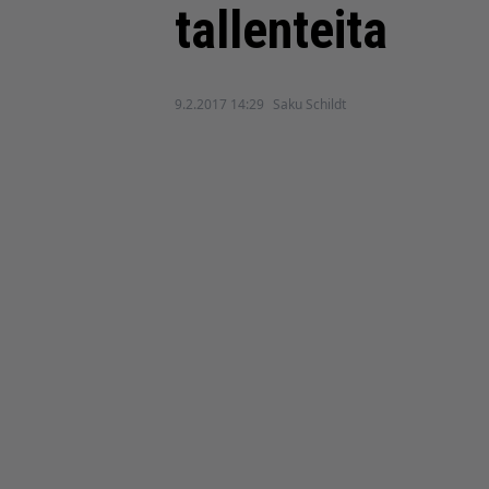
tallenteita
9.2.2017 14:29
Saku Schildt