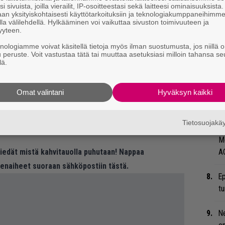
Ro
i sivuista, joilla vierailit, IP-osoitteestasi sekä laitteesi ominaisuuksista
an yksityiskohtaisesti käyttötarkoituksiin ja teknologiakumppaneihimm
u
la välilehdellä. Hylkääminen voi vaikuttaa sivuston toimivuuteen ja
yyteen.
Ar
knologiamme voivat käsitellä tietoja myös ilman suostumusta, jos niillä o
alta, mutta jotkut cd:t ovat kestävämpiä kuin
su
u peruste. Voit vastustaa tätä tai muuttaa asetuksiasi milloin tahansa se
vat syöpymiselle, riippuu esimerkiksi siitä, mitä
lä.
a on käytetty.
Ty
va ilmiö keräilijöille, jotka ovat haalineet
Tu
Omat valintani
Hyväksyn kaikki
ti
 kokoelman cd:itä, dvd:itä tai vaikkapa
ä alkaa ilmestyä levyihisi, pistäpä viestiä
Tietosuojak
”S
e fi
. Kiinnostaisi kuulla!
M
 tiedät mistä kahvitauolla puhutaan! Nappaa
A
eenaiheet suoraan sähköpostiin tästä.
Ep
tu
Ne