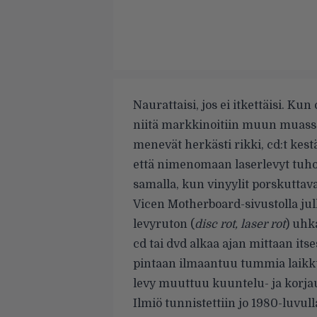
Naurattaisi, jos ei itkettäisi. Ku
niitä markkinoitiin muun muassa
menevät herkästi rikki, cd:t kes
että nimenomaan laserlevyt tuho
samalla, kun vinyylit porskuttava
Vicen
Motherboard-sivustolla
jul
levyruton (
disc rot, laser rot
) uhk
cd tai dvd alkaa ajan mittaan it
pintaan ilmaantuu tummia laikkuj
levy muuttuu kuuntelu- ja korja
Ilmiö tunnistettiin jo 1980-luvul