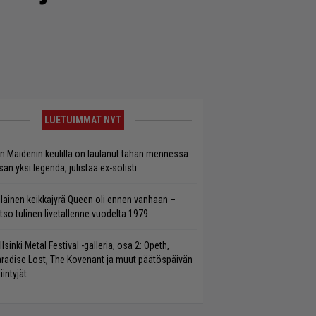
LUETUIMMAT NYT
on Maidenin keulilla on laulanut tähän mennessä
san yksi legenda, julistaa ex-solisti
llainen keikkajyrä Queen oli ennen vanhaan –
tso tulinen livetallenne vuodelta 1979
llsinki Metal Festival -galleria, osa 2: Opeth,
radise Lost, The Kovenant ja muut päätöspäivän
iintyjät