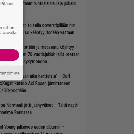
w’ssa vaikuttanut ruotsalaislaulaja julkaisi
. Pääset
e
uden videon
vio: Saimaa on toisella covertripillään niin
n siihen
vereeni, että se kääntyy itseään vastaan
uraavalla
öläisiä kyykytetään ja maaseutu köyhtyy –
mppi Varosen 70-vuotisjuhlabiisillä otetaan
ukasti kantaa nykymenoon
äytäntömme
e oli oikeastaan aika herttaista” – Duff
cKagan kertoo Axl Rosen jännittäneen
C/DC-pestiään
pu Normaali jätti jäähyväiset – Tältä näytti
nnelma Ratinassa
il Young julkaisee uuden albumin –