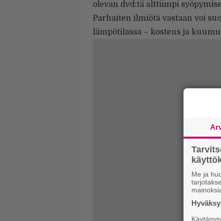
olevan dvd:tä alttiimpi syöpymise
Parhaiten ilmiötä vastaan voi suo
lämpötilassa – kosteus ja kuumu
Ar
Tarvit
käytt
Me ja huo
tarjotak
mainoksi
Hyväksym
Käytämme 