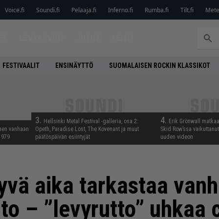
Voice.fi
Soundi.fi
Pelaaja.fi
Inferno.fi
Rumba.fi
Tilt.fi
Metel
ET
LEVYARVIOT
JUTUT
LEHTI
FESTIVAALIT
ENSINÄYTTÖ
SUOMALAISEN ROCKIN KLASSIKOT
3.
4.
Hellsinki Metal Festival -galleria, osa 2:
Erik Grönwall matkaa
nnen vanhaan
Opeth, Paradise Lost, The Kovenant ja muut
Skid Row’ssa vaikuttanut 
 1979
päätöspäivän esiintyjät
uuden videon
hyvä aika tarkastaa van
o – ”levyrutto” uhkaa c