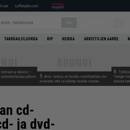
i.net
Leffatykki.com
Etsi
KIRJAUDU
TARKKAILULUOKKA
RIP
KEIKKA
ARKISTOJEN AARRE
M
6.
 hornaan ja takaisin –
Työläis
5.
ruotsalaislaulaja julkaisi
Arvio: Saimaa on toisella covertripillään niin
Tumppi Varo
suvereeni, että se kääntyy itseään vastaan
tiukasti k
han cd-
d- ja dvd-