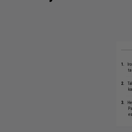
Ir
ta
Tä
ka
He
Pa
es