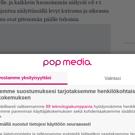
lle, ja kaikkein huonoimmin säilyvät cd-r:t.
jautua säilyttämällä levyt kuivassa ja oikeassa
us ovat pitemmän päälle tuhoisia.
Ir
me
vostamme yksityisyyttäsi
Valintasi
Tä
ka
semme suostumuksesi tarjotaksemme henkilökohtai
ökokemuksen
He
lellisesti valitsemamme
88 teknologiakumppania
hyödynnämme henkilö
Pa
semme paremman käyttäjäkokemuksen sekä kohdentaaksemme sisältöä
a.
pä
ällä suostut tietojesi käyttöön seuraavasti
Er
laitetunnisteita ja tallennamme evästeitä laitteellesi saadaksemme tie