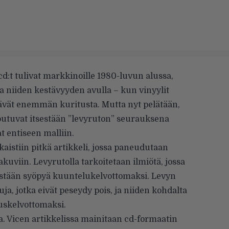
n cd:t tulivat markkinoille 1980-luvun alussa,
 niiden kestävyyden avulla – kun vinyylit
tävät enemmän kuritusta. Mutta nyt pelätään,
utuvat itsestään ”levyruton” seurauksena
t entiseen malliin.
kaistiin pitkä artikkeli, jossa paneudutaan
akuviin. Levyrutolla tarkoitetaan ilmiötä, jossa
sestään syöpyä kuuntelukelvottomaksi. Levyn
a, jotka eivät peseydy pois, ja niiden kohdalta
uskelvottomaksi.
la. Vicen artikkelissa mainitaan cd-formaatin