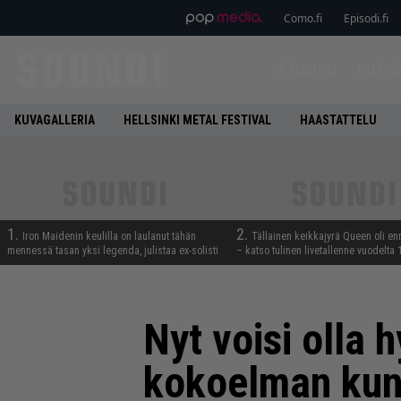
Como.fi
Episodi.fi
ETUSIVU
UUTIS
KUVAGALLERIA
HELLSINKI METAL FESTIVAL
HAASTATTELU
1.
2.
Iron Maidenin keulilla on laulanut tähän
Tällainen keikkajyrä Queen oli e
mennessä tasan yksi legenda, julistaa ex-solisti
– katso tulinen livetallenne vuodelta
Nyt voisi olla 
kokoelman kunt