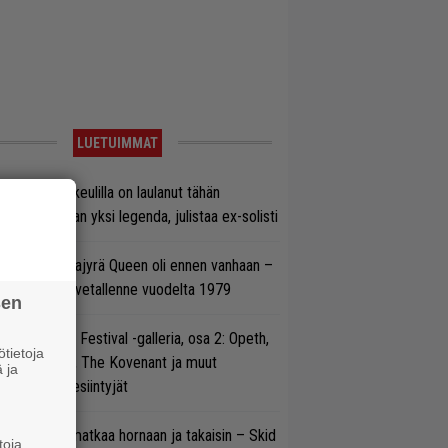
LUETUIMMAT
on Maidenin keulilla on laulanut tähän
nnessä tasan yksi legenda, julistaa ex-solisti
llainen keikkajyrä Queen oli ennen vanhaan –
tso tulinen livetallenne vuodelta 1979
sen
llsinki Metal Festival -galleria, osa 2: Opeth,
tietoja
radise Lost, The Kovenant ja muut
 ja
ätöspäivän esiintyjät
ik Grönwall matkaa hornaan ja takaisin – Skid
toja