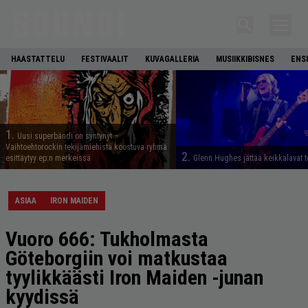
HAASTATTELU
FESTIVAALIT
KUVAGALLERIA
MUSIIKKIBISNES
ENS
1.
Uusi superbändi on syntynyt –
Vaihtoehtorockin tekijämiehistä koostuva ryhmä
2.
esittäytyy ep:n merkeissä
Glenn Hughes jättää keikkalavat t
ASIAA
IRON MAIDEN
Vuoro 666: Tukholmasta
Göteborgiin voi matkustaa
tyylikkäästi Iron Maiden -junan
kyydissä