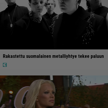
Rakastettu suomalainen metalliyhtye tekee paluun