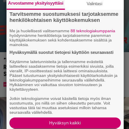
Arvostamme yksityisyyttäsi
Valintasi
Tarvitsemme suostumuksesi tarjotaksemme
henkilökohtaisen käyttökokemuksen
Me ja huolellisesti valitsemamme
88 teknologiakumppania
hyödynnämme henkilötietoja tarjotaksemme paremman
käyttäjäkokemuksen sekä kohdentaaksemme sisältöä ja
mainoksia.
Hyväksymällä suostut tietojesi käyttöön seuraavasti
”Nukuimme kaikki viisi samassa huoneessa” –
Käytämme laitetunnisteita ja tallennamme evästeitä
Renny Harlinin perhe vietti unelmien kesän
laitteellesi saadaksemme tietoja esimerkiksi sivuista, joilla
vierailit, IP-osoitteestasi sekä laitteesi ominaisuuksista.
Suomessa
Pääset tutustumaan yksityiskohtaisesti käyttötarkoituksiin ja
teknologiakumppaneihimme seuraavalla välilehdellä.
Hylkääminen voi vaikuttaa sivuston toimivuuteen ja
käytettävyyteen.
Jotkin teknologiamme voivat käsitellä tietoja myös ilman
suostumusta, jos niillä on siihen oikeutettu peruste. Voit
vastustaa tätä tai muuttaa asetuksiasi milloin tahansa
seuraavalla välilehdellä.
Hyväksyn kaikki