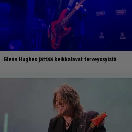
Glenn Hughes jättää keikkalavat terveyssyistä