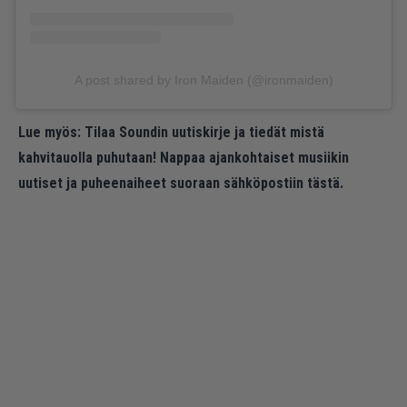
A post shared by Iron Maiden (@ironmaiden)
Lue myös:
Tilaa Soundin uutiskirje ja tiedät mistä
kahvitauolla puhutaan! Nappaa ajankohtaiset musiikin
uutiset ja puheenaiheet suoraan sähköpostiin tästä.