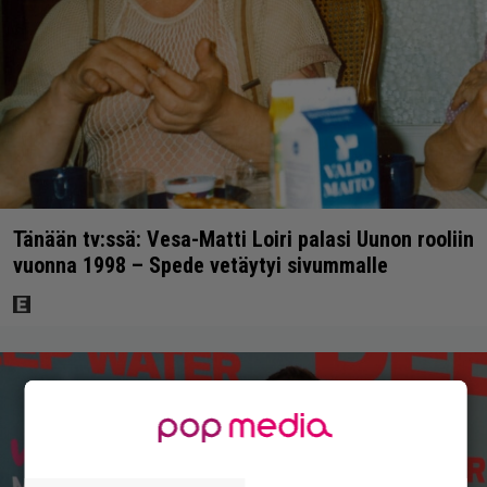
Tänään tv:ssä: Vesa-Matti Loiri palasi Uunon rooliin
vuonna 1998 – Spede vetäytyi sivummalle