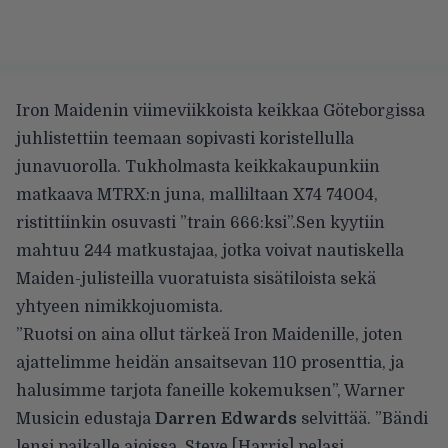
Iron Maidenin viimeviikkoista keikkaa Göteborgissa
juhlistettiin teemaan sopivasti koristellulla
junavuorolla. Tukholmasta keikkakaupunkiin
matkaava MTRX:n juna, malliltaan X74 74004,
ristittiinkin osuvasti ”train 666:ksi”.
Sen kyytiin
mahtuu 244 matkustajaa, jotka voivat nautiskella
Maiden-julisteilla vuoratuista sisätiloista sekä
yhtyeen nimikkojuomista.
”Ruotsi on aina ollut tärkeä Iron Maidenille, joten
ajattelimme heidän ansaitsevan 110 prosenttia, ja
halusimme tarjota faneille kokemuksen”, Warner
Musicin edustaja
Darren Edwards
selvittää. ”Bändi
lensi paikalle ajoissa. Steve [Harris] pelasi