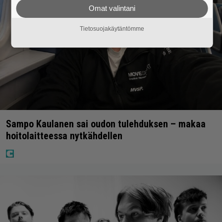
Omat valintani
Tietosuojakäytäntömme
Sampo Kaulanen sai oudon tulehduksen – makaa
hoitolaitteessa nytkähdellen