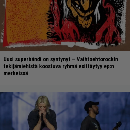
Uusi superbändi on syntynyt – Vaihtoehtorockin
tekijämiehistä koostuva ryhmä esittäytyy ep:n
merkeissä