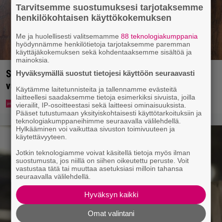
Tarvitsemme suostumuksesi tarjotaksemme
henkilökohtaisen käyttökokemuksen
Me ja huolellisesti valitsemamme
88 teknologiakumppania
hyödynnämme henkilötietoja tarjotaksemme paremman
käyttäjäkokemuksen sekä kohdentaaksemme sisältöä ja
mainoksia.
Syötkö perunoita näin? Tutkijat löysivät yhteyden
Hyväksymällä suostut tietojesi käyttöön seuraavasti
vakavaan kansansairauteen
Käytämme laitetunnisteita ja tallennamme evästeitä
laitteellesi saadaksemme tietoja esimerkiksi sivuista, joilla
vierailit, IP-osoitteestasi sekä laitteesi ominaisuuksista.
Pääset tutustumaan yksityiskohtaisesti käyttötarkoituksiin ja
teknologiakumppaneihimme seuraavalla välilehdellä.
Hylkääminen voi vaikuttaa sivuston toimivuuteen ja
käytettävyyteen.
Jotkin teknologiamme voivat käsitellä tietoja myös ilman
suostumusta, jos niillä on siihen oikeutettu peruste. Voit
vastustaa tätä tai muuttaa asetuksiasi milloin tahansa
seuraavalla välilehdellä.
Hyväksyn kaikki
Omat valintani