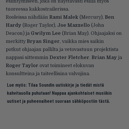
esiintymiseen, joka on näyttävästi esillä myös
tuoreessa kakkostrailerissa.
Rooleissa nähdään
Rami Malek
(Mercury),
Ben
Hardy
(Roger Taylor),
Joe Mazzello
(John
Deacon) ja
Gwilym Lee
(Brian May). Ohjaajaksi on
merkitty
Bryan Singer
, vaikka mies
saikin
potkut
ohjaajan pallilta ja vetovastuun projektista
nappasi sittemmin
Dexter Fletcher
.
Brian May
ja
Roger Taylor
ovat toimineet elokuvan
konsultteina ja taiteellisina valvojina.
Lue myös:
Tilaa Soundin uutiskirje ja tiedät mistä
kahvitauolla puhutaan! Nappaa ajankohtaiset musiikin
uutiset ja puheenaiheet suoraan sähköpostiin tästä.