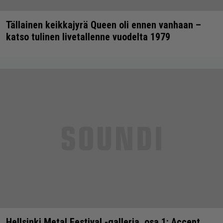
Tällainen keikkajyrä Queen oli ennen vanhaan –
katso tulinen livetallenne vuodelta 1979
Hellsinki Metal Festival -galleria, osa 1: Accept,