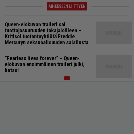
AIHEESEEN LIITTYEN
Queen-elokuvan traileri sai
tuottajasuuruuden takajaloilleen –
Kritisoi tuotantoyhtiötä Freddie
Mercuryn seksuaalisuuden salailusta
”Fearless lives forever” – Queen-
elokuvan ensimmäinen traileri julki,
katso!