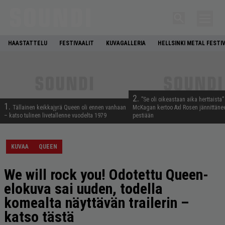
HAASTATTELU
FESTIVAALIT
KUVAGALLERIA
HELLSINKI METAL FESTI
2.
”Se oli oikeastaan aika herttaista”
1.
Tällainen keikkajyrä Queen oli ennen vanhaan
McKagan kertoo Axl Rosen jännittäne
– katso tulinen livetallenne vuodelta 1979
pestiään
KUVAA
QUEEN
We will rock you! Odotettu Queen-
elokuva sai uuden, todella
komealta näyttävän trailerin –
katso tästä