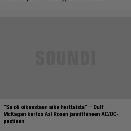
”Se oli oikeastaan aika herttaista” – Duff
McKagan kertoo Axl Rosen jännittäneen AC/DC-
pestiään