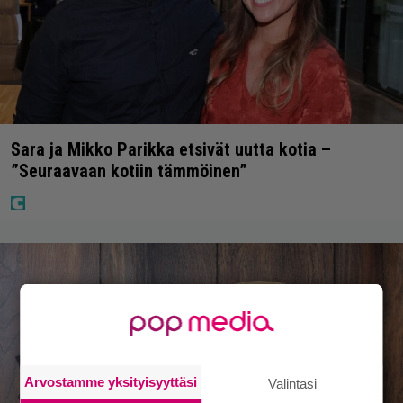
Sara ja Mikko Parikka etsivät uutta kotia –
”Seuraavaan kotiin tämmöinen”
Arvostamme yksityisyyttäsi
Valintasi