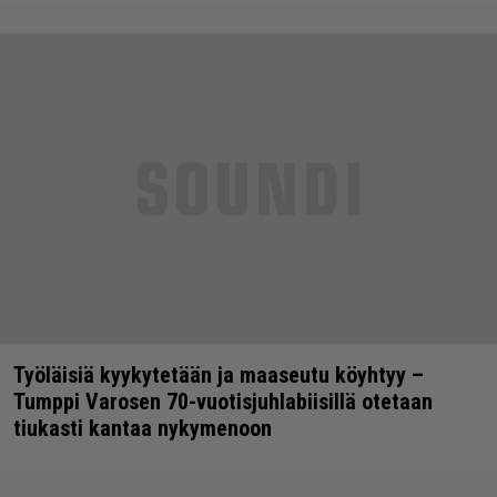
Työläisiä kyykytetään ja maaseutu köyhtyy –
Tumppi Varosen 70-vuotisjuhlabiisillä otetaan
tiukasti kantaa nykymenoon