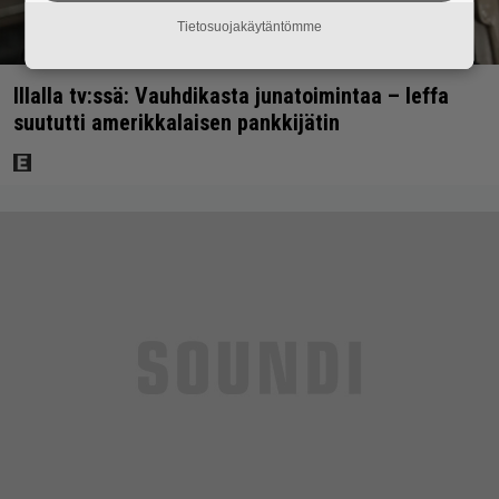
Tietosuojakäytäntömme
Illalla tv:ssä: Vauhdikasta junatoimintaa – leffa
suututti amerikkalaisen pankkijätin