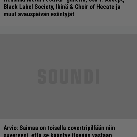
Black Label Society, Ikinä & Choir of Hecate ja
muut avauspäivän esiintyjät
Arvio: Saimaa on toisella covertripillään niin
suvereeni, että se kääntyy itseään vastaan