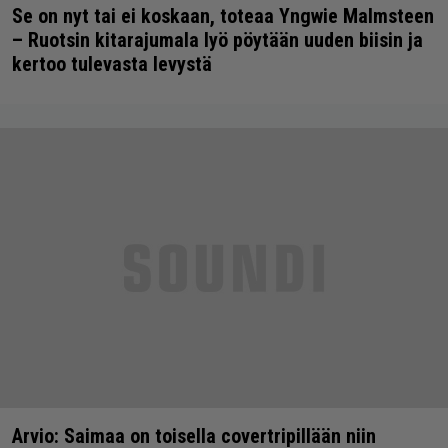
Se on nyt tai ei koskaan, toteaa Yngwie Malmsteen
– Ruotsin kitarajumala lyö pöytään uuden biisin ja
kertoo tulevasta levystä
Arvio: Saimaa on toisella covertripillään niin