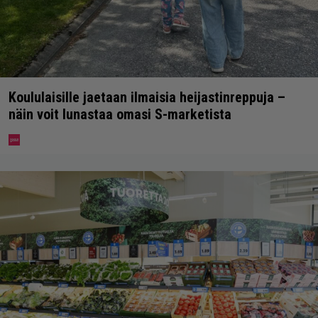
Koululaisille jaetaan ilmaisia heijastinreppuja –
näin voit lunastaa omasi S-marketista