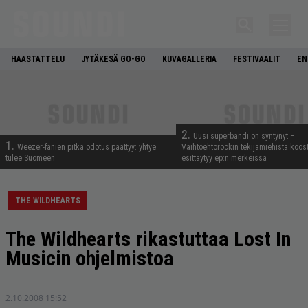
HAASTATTELU
JYTÄKESÄ GO-GO
KUVAGALLERIA
FESTIVAALIT
EN
2.
Uusi superbändi on syntynyt –
1.
Weezer-fanien pitkä odotus päättyy: yhtye
Vaihtoehtorockin tekijämiehistä koos
tulee Suomeen
esittäytyy ep:n merkeissä
THE WILDHEARTS
The Wildhearts rikastuttaa Lost In
Musicin ohjelmistoa
2.10.2008 15:52