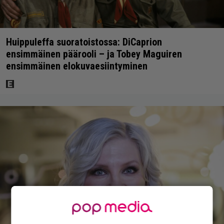
Huippuleffa suoratoistossa: DiCaprion
ensimmäinen päärooli – ja Tobey Maguiren
ensimmäinen elokuvaesiintyminen