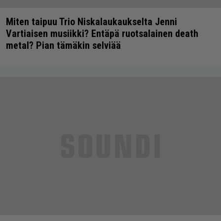
Miten taipuu Trio Niskalaukaukselta Jenni
Vartiaisen musiikki? Entäpä ruotsalainen death
metal? Pian tämäkin selviää