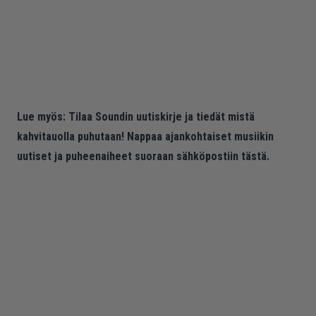
Lue myös:
Tilaa Soundin uutiskirje ja tiedät mistä
kahvitauolla puhutaan! Nappaa ajankohtaiset musiikin
uutiset ja puheenaiheet suoraan sähköpostiin tästä.