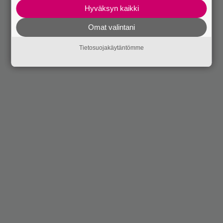
Hyväksyn kaikki
Omat valintani
Tietosuojakäytäntömme