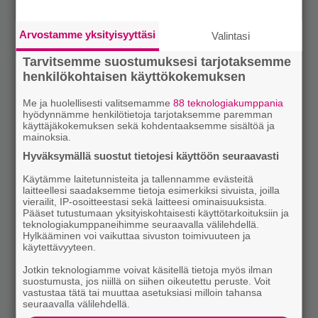
Arvostamme yksityisyyttäsi
Valintasi
Tarvitsemme suostumuksesi tarjotaksemme
henkilökohtaisen käyttökokemuksen
Me ja huolellisesti valitsemamme
88 teknologiakumppania
hyödynnämme henkilötietoja tarjotaksemme paremman
käyttäjäkokemuksen sekä kohdentaaksemme sisältöä ja
mainoksia.
Hyväksymällä suostut tietojesi käyttöön seuraavasti
Käytämme laitetunnisteita ja tallennamme evästeitä
laitteellesi saadaksemme tietoja esimerkiksi sivuista, joilla
vierailit, IP-osoitteestasi sekä laitteesi ominaisuuksista.
Pääset tutustumaan yksityiskohtaisesti käyttötarkoituksiin ja
teknologiakumppaneihimme seuraavalla välilehdellä.
Hylkääminen voi vaikuttaa sivuston toimivuuteen ja
käytettävyyteen.
Jotkin teknologiamme voivat käsitellä tietoja myös ilman
suostumusta, jos niillä on siihen oikeutettu peruste. Voit
vastustaa tätä tai muuttaa asetuksiasi milloin tahansa
seuraavalla välilehdellä.