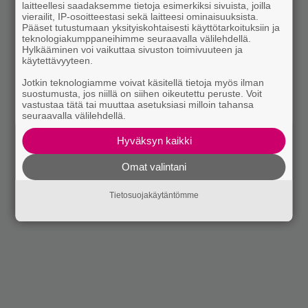
laitteellesi saadaksemme tietoja esimerkiksi sivuista, joilla
vierailit, IP-osoitteestasi sekä laitteesi ominaisuuksista.
Pääset tutustumaan yksityiskohtaisesti käyttötarkoituksiin ja
teknologiakumppaneihimme seuraavalla välilehdellä.
Hylkääminen voi vaikuttaa sivuston toimivuuteen ja
käytettävyyteen.
Jotkin teknologiamme voivat käsitellä tietoja myös ilman
suostumusta, jos niillä on siihen oikeutettu peruste. Voit
vastustaa tätä tai muuttaa asetuksiasi milloin tahansa
seuraavalla välilehdellä.
Hyväksyn kaikki
Omat valintani
Tietosuojakäytäntömme