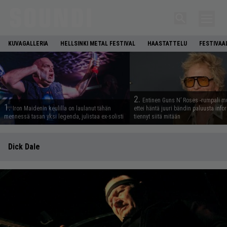
KUVAGALLERIA
HELLSINKI METAL FESTIVAL
HAASTATTELU
FESTIVAA
2.
Entinen Guns N’ Roses -rumpali mu
1.
Iron Maidenin keulilla on laulanut tähän
ettei häntä juuri bändin paluusta info
mennessä tasan yksi legenda, julistaa ex-solisti
tiennyt siitä mitään
Dick Dale