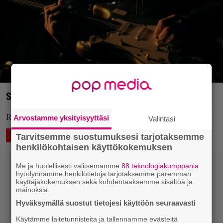
Surf rockin kummisetä Dick Dale, 81, on kuollut
R.I.P. Richard Anthony Monsour 4.5.1937 - 16.3.2019
Arvostamme yksityisyyttäsi
Valintasi
18.3.2019 08:38
Vesa Siltanen
ASIAA
Tarvitsemme suostumuksesi tarjotaksemme
henkilökohtaisen käyttökokemuksen
Me ja huolellisesti valitsemamme
88 teknologiakumppania
hyödynnämme henkilötietoja tarjotaksemme paremman
käyttäjäkokemuksen sekä kohdentaaksemme sisältöä ja
mainoksia.
Hyväksymällä suostut tietojesi käyttöön seuraavasti
Käytämme laitetunnisteita ja tallennamme evästeitä