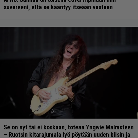
suvereeni, että se kääntyy itseään vastaan
Se on nyt tai ei koskaan, toteaa Yngwie Malmsteen
– Ruotsin kitarajumala lyö pöytään uuden biisin ja