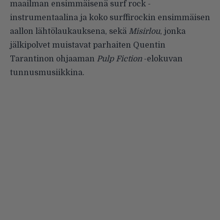
maailman ensimmäisenä surf rock -
instrumentaalina ja koko surffirockin ensimmäisen
aallon lähtölaukauksena, sekä
Misirlou
, jonka
jälkipolvet muistavat parhaiten Quentin
Tarantinon ohjaaman
Pulp Fiction
-elokuvan
tunnusmusiikkina.