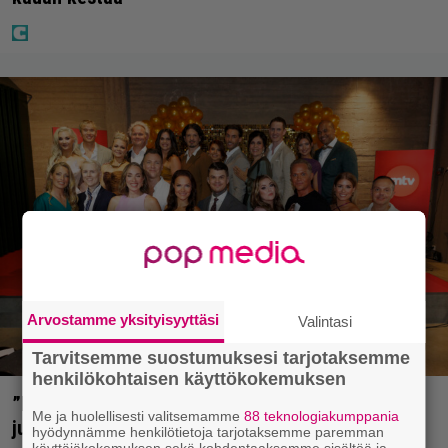
Arvostamme yksityisyyttäsi
Valintasi
Tarvitsemme suostumuksesi tarjotaksemme
henkilökohtaisen käyttökokemuksen
”Että semmonen sirkus” – TTK-kilpailijat
Me ja huolellisesti valitsemamme
88 teknologiakumppania
julkistettiin ja kansalla on sanottavaa
hyödynnämme henkilötietoja tarjotaksemme paremman