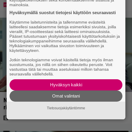
käyttäjäkokemuksen sekä kohdentaaksemme sisältöä ja
mainoksia.
Hyväksymällä suostut tietojesi käyttöön seuraavasti
Käytämme laitetunnisteita ja tallennamme evästeitä
laitteellesi saadaksemme tietoja esimerkiksi sivuista, joilla
vierailit, IP-osoitteestasi sekä laitteesi ominaisuuksista.
Pääset tutustumaan yksityiskohtaisesti käyttötarkoituksiin ja
teknologiakumppaneihimme seuraavalla välilehdellä.
Hylkääminen voi vaikuttaa sivuston toimivuuteen ja
käytettävyyteen.
Jotkin teknologiamme voivat käsitellä tietoja myös ilman
suostumusta, jos niillä on siihen oikeutettu peruste. Voit
vastustaa tätä tai muuttaa asetuksiasi milloin tahansa
seuraavalla välilehdellä.
Hyväksyn kaikki
Omat valintani
Nyt Netflixissä: Yksi viime vuosien parhaista
rikossarjoista – IMDB-arvio 8,8
Tietosuojakäytäntömme