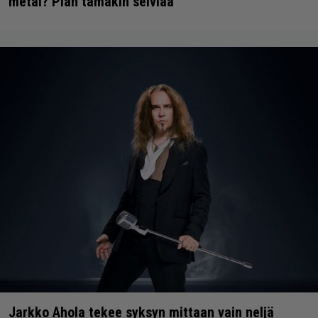
metal? Pian tämäkin selviää
Jarkko Ahola tekee syksyn mittaan vain neljä