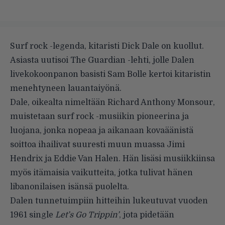
Surf rock -legenda, kitaristi Dick Dale on kuollut.
Asiasta uutisoi
The Guardian -lehti
, jolle Dalen
livekokoonpanon basisti Sam Bolle kertoi kitaristin
menehtyneen lauantaiyönä.
Dale, oikealta nimeltään Richard Anthony Monsour,
muistetaan surf rock -musiikin pioneerina ja
luojana, jonka nopeaa ja aikanaan kovaäänistä
soittoa ihailivat suuresti muun muassa Jimi
Hendrix ja Eddie Van Halen. Hän lisäsi musiikkiinsa
myös itämaisia vaikutteita, jotka tulivat hänen
libanonilaisen isänsä puolelta.
Dalen tunnetuimpiin hitteihin lukeutuvat vuoden
1961 single
Let’s Go Trippin’
, jota pidetään