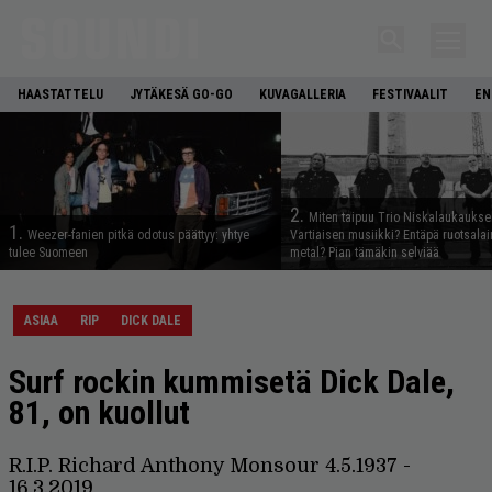
HAASTATTELU
JYTÄKESÄ GO-GO
KUVAGALLERIA
FESTIVAALIT
EN
2.
Miten taipuu Trio Niskalaukaukse
1.
Weezer-fanien pitkä odotus päättyy: yhtye
Vartiaisen musiikki? Entäpä ruotsala
tulee Suomeen
metal? Pian tämäkin selviää
ASIAA
RIP
DICK DALE
Surf rockin kummisetä Dick Dale,
81, on kuollut
R.I.P. Richard Anthony Monsour 4.5.1937 -
16.3.2019