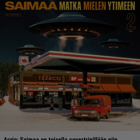
Arvio: Saimaa on toisella covertripillään niin