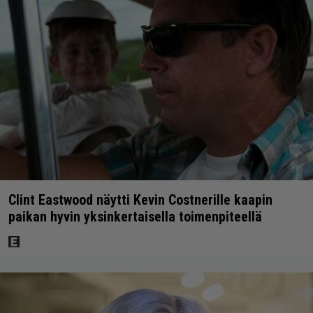
Clint Eastwood näytti Kevin Costnerille kaapin
paikan hyvin yksinkertaisella toimenpiteellä