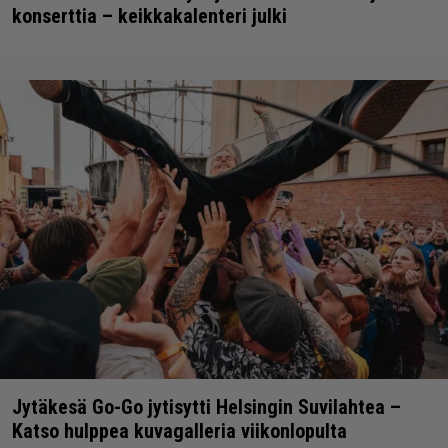
konserttia – keikkakalenteri julki
Jytäkesä Go-Go jytisytti Helsingin Suvilahtea –
Katso hulppea kuvagalleria viikonlopulta