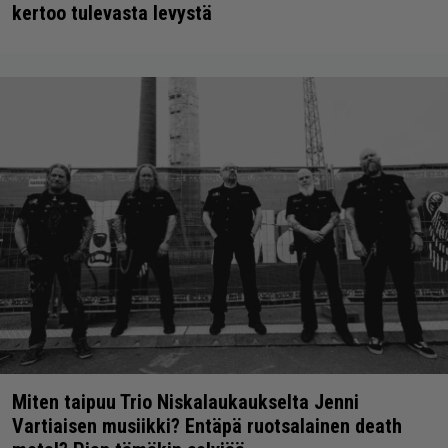
kertoo tulevasta levystä
Miten taipuu Trio Niskalaukaukselta Jenni
Vartiaisen musiikki? Entäpä ruotsalainen death