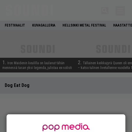
FESTIVAALIT
KUVAGALLERIA
HELLSINKI METAL FESTIVAL
HAASTATTE
1.
2.
Iron Maidenin keulilla on laulanut tähän
Tällainen keikkajyrä Queen oli e
mennessä tasan yksi legenda, julistaa ex-solisti
– katso tulinen livetallenne vuodelta
Dog Eat Dog