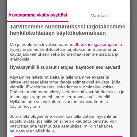
Arvostamme yksityisyyttäsi
Valintasi
Tarvitsemme suostumuksesi tarjotaksemme
henkilökohtaisen käyttökokemuksen
Me ja huolellisesti valitsemamme
88 teknologiakumppania
hyödynnämme henkilötietoja tarjotaksemme paremman
käyttäjäkokemuksen sekä kohdentaaksemme sisältöä ja
mainoksia.
Hyväksymällä suostut tietojesi käyttöön seuraavasti
Käytämme laitetunnisteita ja tallennamme evästeitä
laitteellesi saadaksemme tietoja esimerkiksi sivuista, joilla
vierailit, IP-osoitteestasi sekä laitteesi ominaisuuksista.
Pääset tutustumaan yksityiskohtaisesti käyttötarkoituksiin ja
teknologiakumppaneihimme seuraavalla välilehdellä.
Hylkääminen voi vaikuttaa sivuston toimivuuteen ja
käytettävyyteen.
Jotkin teknologiamme voivat käsitellä tietoja myös ilman
suostumusta, jos niillä on siihen oikeutettu peruste. Voit
vastustaa tätä tai muuttaa asetuksiasi milloin tahansa
seuraavalla välilehdellä.