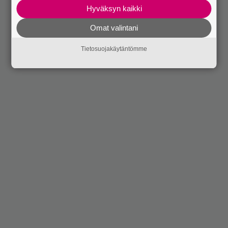
Hyväksyn kaikki
Omat valintani
Tietosuojakäytäntömme