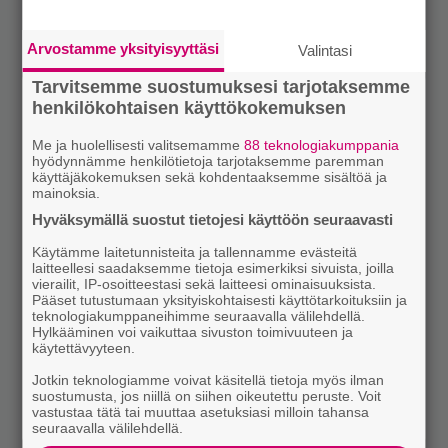
Arvostamme yksityisyyttäsi
Valintasi
Tarvitsemme suostumuksesi tarjotaksemme
henkilökohtaisen käyttökokemuksen
Me ja huolellisesti valitsemamme
88 teknologiakumppania
hyödynnämme henkilötietoja tarjotaksemme paremman
käyttäjäkokemuksen sekä kohdentaaksemme sisältöä ja
mainoksia.
Hyväksymällä suostut tietojesi käyttöön seuraavasti
Käytämme laitetunnisteita ja tallennamme evästeitä
laitteellesi saadaksemme tietoja esimerkiksi sivuista, joilla
vierailit, IP-osoitteestasi sekä laitteesi ominaisuuksista.
Pääset tutustumaan yksityiskohtaisesti käyttötarkoituksiin ja
teknologiakumppaneihimme seuraavalla välilehdellä.
Hylkääminen voi vaikuttaa sivuston toimivuuteen ja
käytettävyyteen.
Jotkin teknologiamme voivat käsitellä tietoja myös ilman
suostumusta, jos niillä on siihen oikeutettu peruste. Voit
vastustaa tätä tai muuttaa asetuksiasi milloin tahansa
seuraavalla välilehdellä.