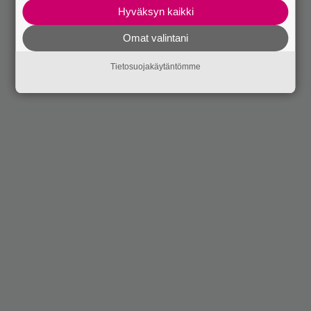
Hyväksyn kaikki
Omat valintani
Tietosuojakäytäntömme