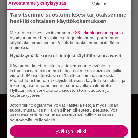
Arvostamme yksityisyyttäsi
Valintasi
Tarvitsemme suostumuksesi tarjotaksemme
henkilökohtaisen käyttökokemuksen
Me ja huolellisesti valitsemamme
88 teknologiakumppania
hyödynnämme henkilötietoja tarjotaksemme paremman
käyttäjäkokemuksen sekä kohdentaaksemme sisältöä ja
mainoksia.
Hyväksymällä suostut tietojesi käyttöön seuraavasti
Käytämme laitetunnisteita ja tallennamme evästeitä
laitteellesi saadaksemme tietoja esimerkiksi sivuista, joilla
vierailit, IP-osoitteestasi sekä laitteesi ominaisuuksista.
Pääset tutustumaan yksityiskohtaisesti käyttötarkoituksiin ja
teknologiakumppaneihimme seuraavalla välilehdellä.
Hylkääminen voi vaikuttaa sivuston toimivuuteen ja
käytettävyyteen.
Jotkin teknologiamme voivat käsitellä tietoja myös ilman
suostumusta, jos niillä on siihen oikeutettu peruste. Voit
vastustaa tätä tai muuttaa asetuksiasi milloin tahansa
seuraavalla välilehdellä.
Hyväksyn kaikki