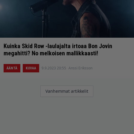
Kuinka Skid Row -laulajalta irtoaa Bon Jovin
megahitti? No melkoisen mallikkaasti!
9.9.2023 20:55
Anssi Eriksson
ÄÄNTÄ
KUVAA
Artikkelien
Vanhemmat artikkelit
selaus