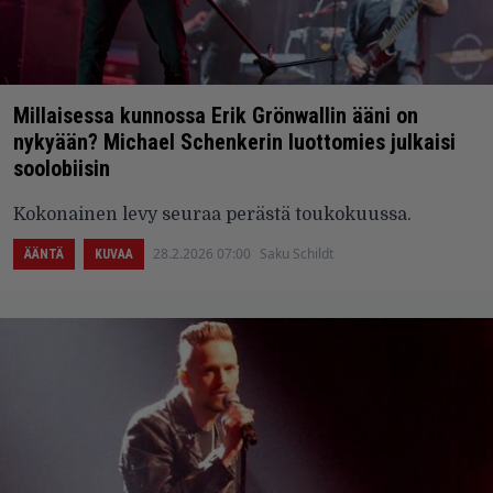
Millaisessa kunnossa Erik Grönwallin ääni on
nykyään? Michael Schenkerin luottomies julkaisi
soolobiisin
Kokonainen levy seuraa perästä toukokuussa.
28.2.2026 07:00
Saku Schildt
ÄÄNTÄ
KUVAA