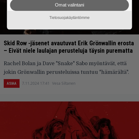
Omat valintani
Tietosuojakäytäntömme
Skid Row -jäsenet avautuvat Erik Grönwallin erosta
– Eivät niele laulajan perusteluja täysin purematta
Rachel Bolan ja Dave "Snake" Sabo myöntävät, että
jokin Grönwallin perusteluissa tuntuu "hämärältä".
7.11.2024 17:41
Vesa Siltanen
ASIAA