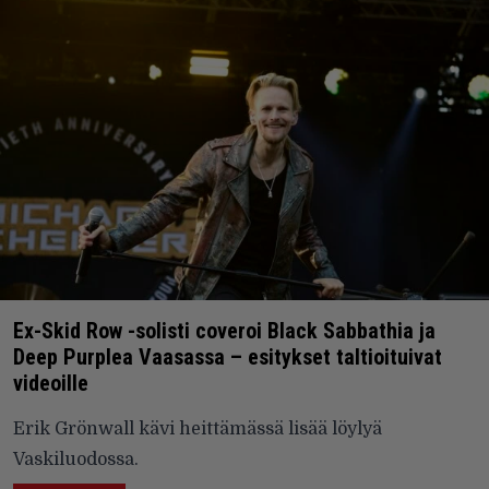
Ex-Skid Row -solisti coveroi Black Sabbathia ja
Deep Purplea Vaasassa – esitykset taltioituivat
videoille
Erik Grönwall kävi heittämässä lisää löylyä
Vaskiluodossa.