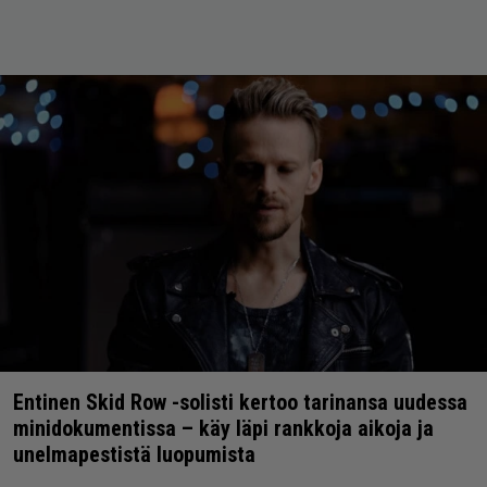
Entinen Skid Row -solisti kertoo tarinansa uudessa
minidokumentissa – käy läpi rankkoja aikoja ja
unelmapestistä luopumista