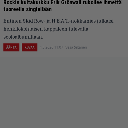
Rockin kultakurkku Erik Grönwall rukoilee ihmettä
tuoreella singlellään
Entinen Skid Row- ja H.E.A.T.-nokkamies julkaisi
henkilökohtaisen kappaleen tulevalta
sooloalbumiltaan.
4.5.2026 11:07
Vesa Siltanen
ÄÄNTÄ
KUVAA