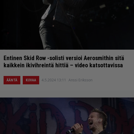
Entinen Skid Row -solisti versioi Aerosmithin sitä
kaikkein ikivihreintä hittiä – video katsottavissa
4.5.2024 13:11
Anssi Eriksson
ÄÄNTÄ
KUVAA