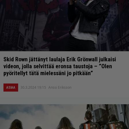
Skid Rown jättänyt laulaja Erik Grönwall julkaisi
videon, jolla selvittää eronsa taustoja – ”Olen
pyöritellyt tätä mielessäni jo pitkään”
30.3.2024 19:15
Anssi Eriksson
ASIAA