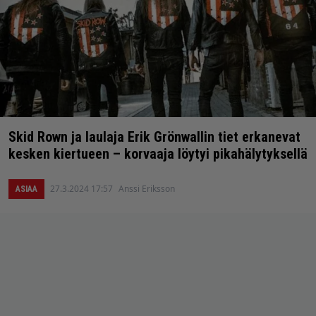
Skid Rown ja laulaja Erik Grönwallin tiet erkanevat
kesken kiertueen – korvaaja löytyi pikahälytyksellä
27.3.2024 17:57
Anssi Eriksson
ASIAA