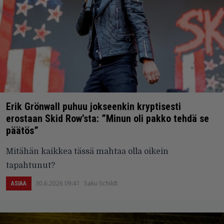
Erik Grönwall puhuu jokseenkin kryptisesti
erostaan Skid Row’sta: ”Minun oli pakko tehdä se
päätös”
Mitähän kaikkea tässä mahtaa olla oikein
tapahtunut?
30.6.2026 09:41
Saku Schildt
ASIAA