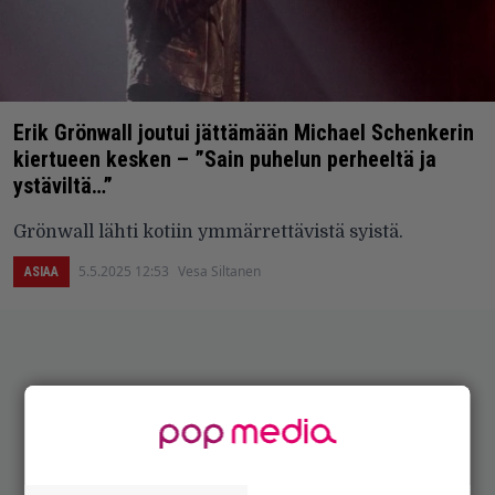
Erik Grönwall joutui jättämään Michael Schenkerin
kiertueen kesken – ”Sain puhelun perheeltä ja
ystäviltä…”
Grönwall lähti kotiin ymmärrettävistä syistä.
5.5.2025 12:53
Vesa Siltanen
ASIAA