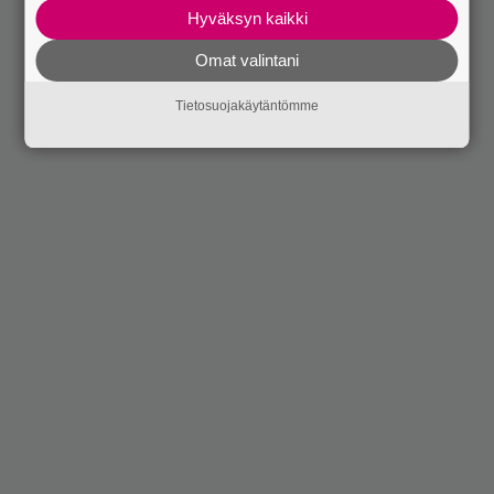
Hyväksyn kaikki
Omat valintani
Tietosuojakäytäntömme