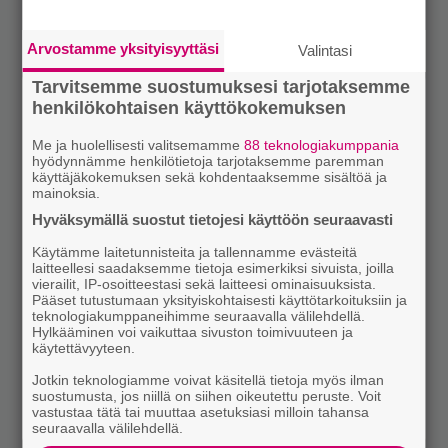
Arvostamme yksityisyyttäsi
Valintasi
Tarvitsemme suostumuksesi tarjotaksemme
henkilökohtaisen käyttökokemuksen
Me ja huolellisesti valitsemamme
88 teknologiakumppania
hyödynnämme henkilötietoja tarjotaksemme paremman
käyttäjäkokemuksen sekä kohdentaaksemme sisältöä ja
mainoksia.
Hyväksymällä suostut tietojesi käyttöön seuraavasti
Käytämme laitetunnisteita ja tallennamme evästeitä
laitteellesi saadaksemme tietoja esimerkiksi sivuista, joilla
vierailit, IP-osoitteestasi sekä laitteesi ominaisuuksista.
Pääset tutustumaan yksityiskohtaisesti käyttötarkoituksiin ja
teknologiakumppaneihimme seuraavalla välilehdellä.
Hylkääminen voi vaikuttaa sivuston toimivuuteen ja
käytettävyyteen.
Jotkin teknologiamme voivat käsitellä tietoja myös ilman
suostumusta, jos niillä on siihen oikeutettu peruste. Voit
vastustaa tätä tai muuttaa asetuksiasi milloin tahansa
seuraavalla välilehdellä.