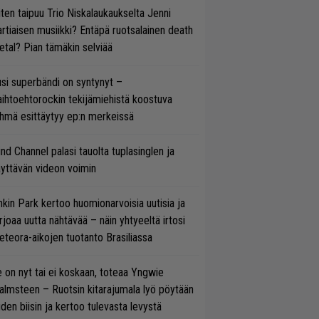
ten taipuu Trio Niskalaukaukselta Jenni
rtiaisen musiikki? Entäpä ruotsalainen death
tal? Pian tämäkin selviää
si superbändi on syntynyt –
ihtoehtorockin tekijämiehistä koostuva
hmä esittäytyy ep:n merkeissä
ind Channel palasi tauolta tuplasinglen ja
yttävän videon voimin
nkin Park kertoo huomionarvoisia uutisia ja
rjoaa uutta nähtävää – näin yhtyeeltä irtosi
teora-aikojen tuotanto Brasiliassa
 on nyt tai ei koskaan, toteaa Yngwie
lmsteen – Ruotsin kitarajumala lyö pöytään
den biisin ja kertoo tulevasta levystä