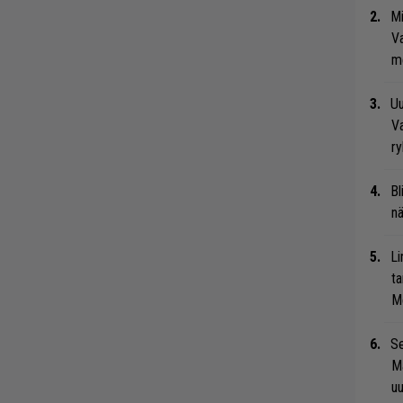
Mi
Va
me
Uu
Va
ry
Bl
nä
Li
ta
Me
Se
Ma
uu