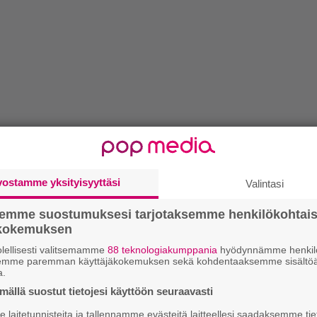
vostamme yksityisyyttäsi
Valintasi
semme suostumuksesi tarjotaksemme henkilökohtai
ökokemuksen
lellisesti valitsemamme
88 teknologiakumppania
hyödynnämme henkilö
semme paremman käyttäjäkokemuksen sekä kohdentaaksemme sisältöä
a.
ällä suostut tietojesi käyttöön seuraavasti
laitetunnisteita ja tallennamme evästeitä laitteellesi saadaksemme tie