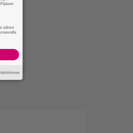
. Pääset
e
n siihen
uraavalla
äytäntömme