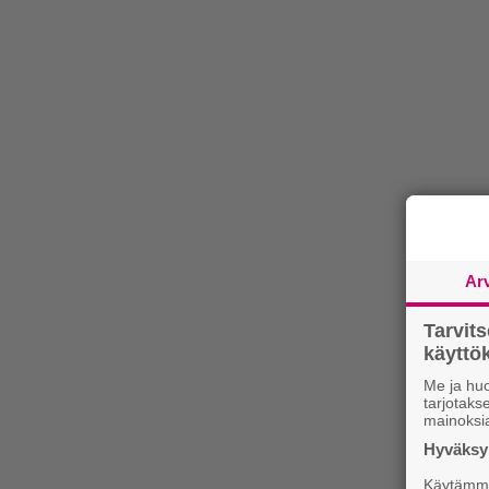
Ar
Tarvit
käytt
Me ja huo
tarjotak
mainoksi
Hyväksym
Käytämme 