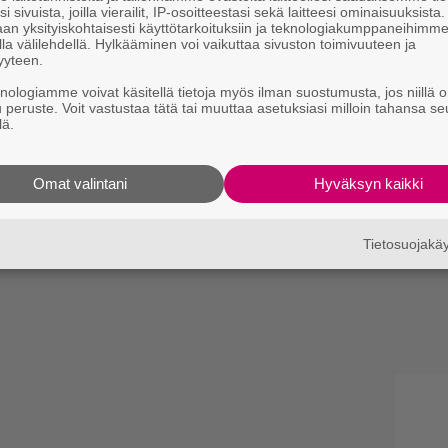
i sivuista, joilla vierailit, IP-osoitteestasi sekä laitteesi ominaisuuksista
an yksityiskohtaisesti käyttötarkoituksiin ja teknologiakumppaneihimm
la välilehdellä. Hylkääminen voi vaikuttaa sivuston toimivuuteen ja
yyteen.
knologiamme voivat käsitellä tietoja myös ilman suostumusta, jos niillä o
u peruste. Voit vastustaa tätä tai muuttaa asetuksiasi milloin tahansa se
lä.
Omat valintani
Hyväksyn kaikki
Tietosuojak