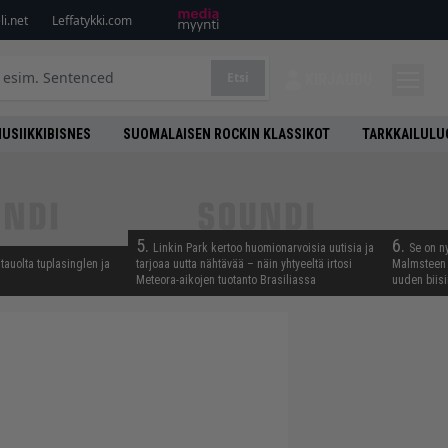
i.net
Leffatykki.com
Etsi
KIRJAUDU
USIIKKIBISNES
SUOMALAISEN ROCKIN KLASSIKOT
TARKKAILULU
5.
6.
Linkin Park kertoo huomionarvoisia uutisia ja
Se on n
tauolta tuplasinglen ja
tarjoaa uutta nähtävää – näin yhtyeeltä irtosi
Malmsteen 
Meteora-aikojen tuotanto Brasiliassa
uuden biisi