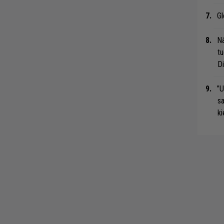
Gl
Nä
tu
Di
”U
s
ki