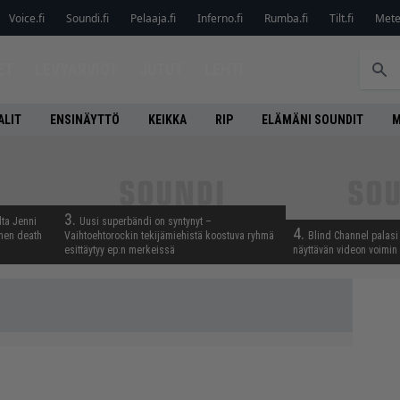
Voice.fi
Soundi.fi
Pelaaja.fi
Inferno.fi
Rumba.fi
Tilt.fi
Metel
ET
LEVYARVIOT
JUTUT
LEHTI
ALIT
ENSINÄYTTÖ
KEIKKA
RIP
ELÄMÄNI SOUNDIT
M
3.
lta Jenni
Uusi superbändi on syntynyt –
4.
inen death
Vaihtoehtorockin tekijämiehistä koostuva ryhmä
Blind Channel palasi 
esittäytyy ep:n merkeissä
näyttävän videon voimin