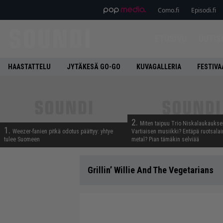
Como.fi
Episodi.fi
ETUSIVU
UUTIS
HAASTATTELU
JYTÄKESÄ GO-GO
KUVAGALLERIA
FESTIVA
2.
Miten taipuu Trio Niskalaukaukse
1.
Weezer-fanien pitkä odotus päättyy: yhtye
Vartiaisen musiikki? Entäpä ruotsala
tulee Suomeen
metal? Pian tämäkin selviää
Grillin’ Willie And The Vegetarians