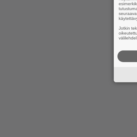
esimerkiks
tutustuma
seuraaval
käytettäv
Jotkin te
oikeutett
välilehdel