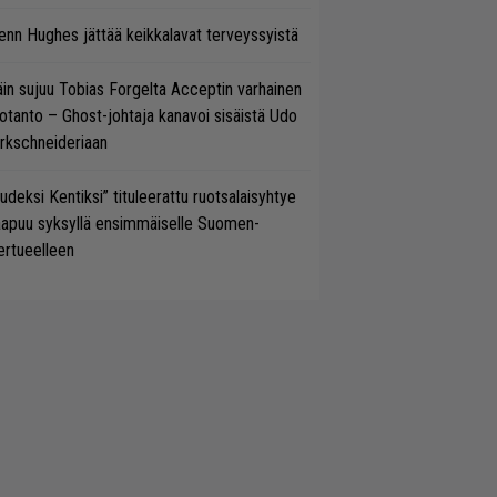
enn Hughes jättää keikkalavat terveyssyistä
in sujuu Tobias Forgelta Acceptin varhainen
otanto – Ghost-johtaja kanavoi sisäistä Udo
rkschneideriaan
udeksi Kentiksi” tituleerattu ruotsalaisyhtye
aapuu syksyllä ensimmäiselle Suomen-
ertueelleen