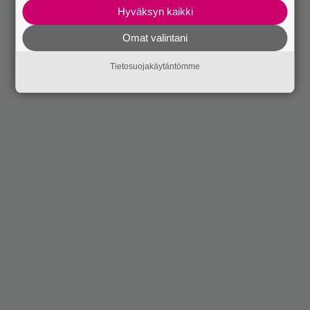
Hyväksyn kaikki
Omat valintani
Tietosuojakäytäntömme