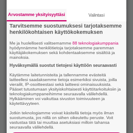
Arvostamme yksityisyyttäsi
Valintasi
Tarvitsemme suostumuksesi tarjotaksemme
henkilökohtaisen käyttökokemuksen
Me ja huolellisesti valitsemamme
88 teknologiakumppania
hyödynnämme henkilötietoja tarjotaksemme paremman
käyttäjäkokemuksen sekä kohdentaaksemme sisältöä ja
mainoksia.
Hyväksymällä suostut tietojesi käyttöön seuraavasti
Käytämme laitetunnisteita ja tallennamme evästeitä
laitteellesi saadaksemme tietoja esimerkiksi sivuista, joilla
vierailit, IP-osoitteestasi sekä laitteesi ominaisuuksista.
Pääset tutustumaan yksityiskohtaisesti käyttötarkoituksiin ja
teknologiakumppaneihimme seuraavalla välilehdellä.
Hylkääminen voi vaikuttaa sivuston toimivuuteen ja
käytettävyyteen.
Jotkin teknologiamme voivat käsitellä tietoja myös ilman
suostumusta, jos niillä on siihen oikeutettu peruste. Voit
vastustaa tätä tai muuttaa asetuksiasi milloin tahansa
seuraavalla välilehdellä.