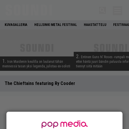
KUVAGALLERIA
HELLSINKI METAL FESTIVAL
HAASTATTELU
FESTIVAA
2.
Entinen Guns N’ Roses -rumpali mu
1.
Iron Maidenin keulilla on laulanut tähän
ettei häntä juuri bändin paluusta info
mennessä tasan yksi legenda, julistaa ex-solisti
tiennyt siitä mitään
The Chieftains featuring Ry Cooder