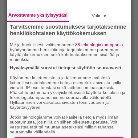
Arvostamme yksityisyyttäsi
Valintasi
Tarvitsemme suostumuksesi tarjotaksemme
henkilökohtaisen käyttökokemuksen
Me ja huolellisesti valitsemamme
88 teknologiakumppania
hyödynnämme henkilötietoja tarjotaksemme paremman
käyttäjäkokemuksen sekä kohdentaaksemme sisältöä ja
mainoksia.
Hyväksymällä suostut tietojesi käyttöön seuraavasti
Käytämme laitetunnisteita ja tallennamme evästeitä
laitteellesi saadaksemme tietoja esimerkiksi sivuista, joilla
vierailit, IP-osoitteestasi sekä laitteesi ominaisuuksista.
Pääset tutustumaan yksityiskohtaisesti käyttötarkoituksiin ja
teknologiakumppaneihimme seuraavalla välilehdellä.
Hylkääminen voi vaikuttaa sivuston toimivuuteen ja
käytettävyyteen.
Jotkin teknologiamme voivat käsitellä tietoja myös ilman
suostumusta, jos niillä on siihen oikeutettu peruste. Voit
vastustaa tätä tai muuttaa asetuksiasi milloin tahansa
seuraavalla välilehdellä.