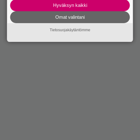
Hyväksyn kaikki
Omat valintani
Tietosuojakäytäntömme