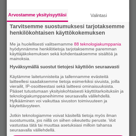
Arvostamme yksityisyyttäsi
Valintasi
Tarvitsemme suostumuksesi tarjotaksemme
henkilökohtaisen käyttökokemuksen
Me ja huolellisesti valitsemamme
88 teknologiakumppania
hyödynnämme henkilötietoja tarjotaksemme paremman
käyttäjäkokemuksen sekä kohdentaaksemme sisältöä ja
mainoksia.
Hyväksymällä suostut tietojesi käyttöön seuraavasti
Käytämme laitetunnisteita ja tallennamme evästeitä
laitteellesi saadaksemme tietoja esimerkiksi sivuista, joilla
vierailit, IP-osoitteestasi sekä laitteesi ominaisuuksista.
Pääset tutustumaan yksityiskohtaisesti käyttötarkoituksiin ja
teknologiakumppaneihimme seuraavalla välilehdellä.
Hylkääminen voi vaikuttaa sivuston toimivuuteen ja
käytettävyyteen.
Jotkin teknologiamme voivat käsitellä tietoja myös ilman
suostumusta, jos niillä on siihen oikeutettu peruste. Voit
vastustaa tätä tai muuttaa asetuksiasi milloin tahansa
seuraavalla välilehdellä.