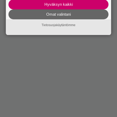
Hyväksyn kaikki
Omat valintani
Tietosuojakäytäntömme