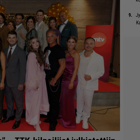
Jy
Ka