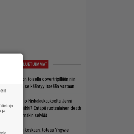
LUETUIMMAT
vio: Saimaa on toisella covertripillään niin
vereeni, että se kääntyy itseään vastaan
sen
ten taipuu Trio Niskalaukaukselta Jenni
tietoja
rtiaisen musiikki? Entäpä ruotsalainen death
 ja
tal? Pian tämäkin selviää
 on nyt tai ei koskaan, toteaa Yngwie
toja