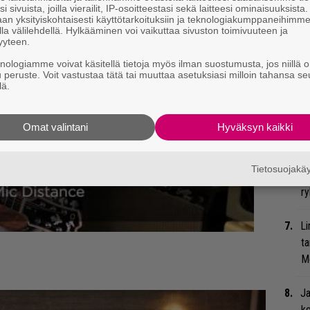
Ma
i sivuista, joilla vierailit, IP-osoitteestasi sekä laitteesi ominaisuuksista
an yksityiskohtaisesti käyttötarkoituksiin ja teknologiakumppaneihimm
uu
la välilehdellä. Hylkääminen voi vaikuttaa sivuston toimivuuteen ja
yyteen.
We
knologiamme voivat käsitellä tietoja myös ilman suostumusta, jos niillä o
t
u peruste. Voit vastustaa tätä tai muuttaa asetuksiasi milloin tahansa se
lä.
Bl
nä
Omat valintani
Hyväksyn kaikki
Uu
Tietosuojak
Va
ry
Li
ta
Me
Ja
ko