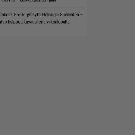
täkesä Go-Go jytisytti Helsingin Suvilahtea –
tso hulppea kuvagalleria viikonlopulta