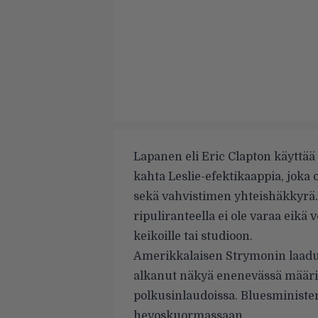
Lapanen eli Eric Clapton käyttää 
kahta Leslie-efektikaappia, joka
sekä vahvistimen yhteishäkkyrä. 
ripuliranteella ei ole varaa eikä
keikoille tai studioon.
Amerikkalaisen Strymonin laadu
alkanut näkyä enenevässä määr
polkusinlaudoissa. Bluesministeril
hevoskuormassaan.