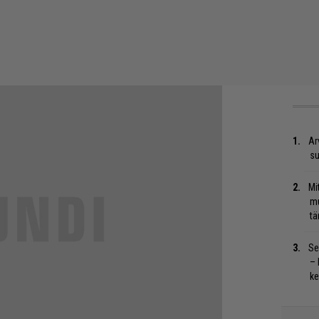
Ar
su
Mi
mu
tä
Se
– 
ke