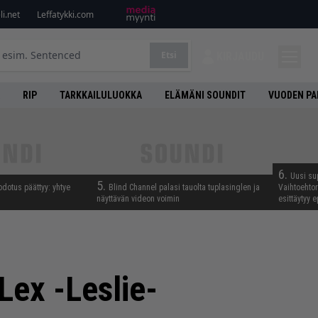
i.net
Leffatykki.com
Etsi
KIRJAUDU
RIP
TARKKAILULUOKKA
ELÄMÄNI SOUNDIT
VUODEN PA
6.
Uusi su
5.
odotus päättyy: yhtye
Blind Channel palasi tauolta tuplasinglen ja
Vaihtoehto
näyttävän videon voimin
esittäytyy 
Lex -Leslie-