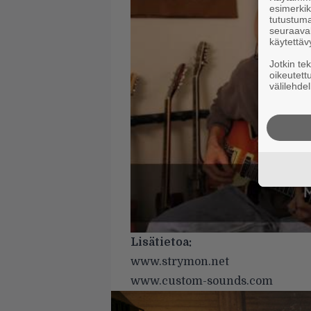
esimerkiks
tutustuma
seuraaval
käytettäv
Jotkin te
oikeutett
välilehdel
Lisätietoa:
www.strymon.net
www.custom-sounds.com