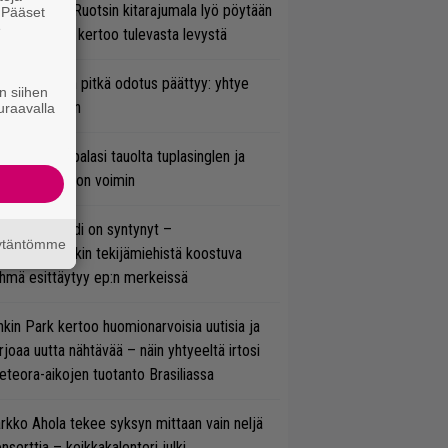
lmsteen – Ruotsin kitarajumala lyö pöytään
. Pääset
e
den biisin ja kertoo tulevasta levystä
ezer-fanien pitkä odotus päättyy: yhtye
n siihen
ulee Suomeen
uraavalla
ind Channel palasi tauolta tuplasinglen ja
yttävän videon voimin
si superbändi on syntynyt –
äytäntömme
ihtoehtorockin tekijämiehistä koostuva
hmä esittäytyy ep:n merkeissä
nkin Park kertoo huomionarvoisia uutisia ja
rjoaa uutta nähtävää – näin yhtyeeltä irtosi
teora-aikojen tuotanto Brasiliassa
rkko Ahola tekee syksyn mittaan vain neljä
nserttia – keikkakalenteri julki