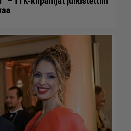
– TTK-kilpailijat julkistettiin
vaa