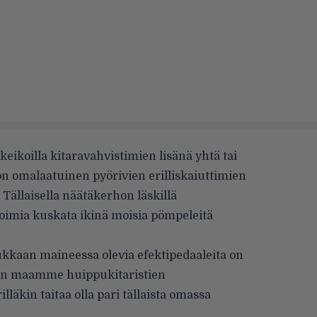
keikoilla kitaravahvistimien lisänä yhtä tai
 on omalaatuinen pyörivien erilliskaiuttimien
Tällaisella näätäkerhon läskillä
 voimia kuskata ikinä moisia pömpeleitä
kkaan maineessa olevia efektipedaaleita on
in maamme huippukitaristien
läkin taitaa olla pari tällaista omassa