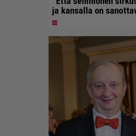
”Että semmonen sirkus” 
ja kansalla on sanotta