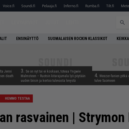
Voice.fi
Soundi.fi
Pelaaja.fi
Inferno.fi
Rumba.fi
Tilt.fi
Metel
ET
LEVYARVIOT
JUTUT
LEHTI
ALIT
ENSINÄYTTÖ
SUOMALAISEN ROCKIN KLASSIKOT
KEIKKA
3.
lta Jenni
Se on nyt tai ei koskaan, toteaa Yngwie
4.
inen death
Malmsteen – Ruotsin kitarajumala lyö pöytään
Weezer-fanien pitkä 
uuden biisin ja kertoo tulevasta levystä
tulee Suomeen
HEMMO TESTAA
an rasvainen | Strymon 