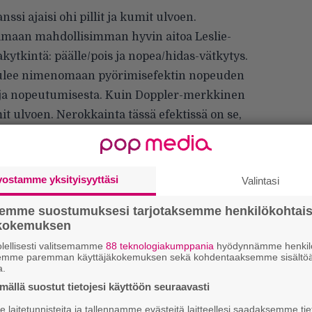
i ajaisi ohi pillit ja kumit ulvoen.
oimaan mahdollisimman hyvin aitoa Leslie-
akytkintä: päälle/pois ja nopea/hidas-vätkytys.
tulee nimenomaan pyörimisefektin nopeuden
 ja nopeutumisesta. Kuin Doppler-merkkinen
mit ulvoen. Nerokkainta tässä efektissä on se,
ikissa niin sanottu piilolisäsäätö. Voit tasojen,
si säätää esimerkiksi kiihtymiset ja
ofoni- ja kaappietäisyydet. Vau!
vostamme yksityisyyttäsi
Valintasi
Ar
enemmänkin tremololta tai vibratolta eli
su
semme suostumuksesi tarjotaksemme henkilökohtai
aksi erillistä (putki)vahvistinta, mutta
ökokemuksen
ihanan rasvainen. Tämä on soundeiltaan ja
Mi
lellisesti valitsemamme
88 teknologiakumppania
hyödynnämme henkilö
, vaikka hinta onkin kieltämättä melko korkea
Va
semme paremman käyttäjäkokemuksen sekä kohdentaaksemme sisältöä
me
a.
aikaisen piirilevyefektin kestävyys raa’assa
ällä suostut tietojesi käyttöön seuraavasti
Se
laitetunnisteita ja tallennamme evästeitä laitteellesi saadaksemme tie