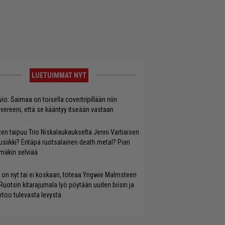
LUETUIMMAT NYT
vio: Saimaa on toisella covertripillään niin
vereeni, että se kääntyy itseään vastaan
ten taipuu Trio Niskalaukaukselta Jenni Vartiaisen
siikki? Entäpä ruotsalainen death metal? Pian
mäkin selviää
 on nyt tai ei koskaan, toteaa Yngwie Malmsteen
Ruotsin kitarajumala lyö pöytään uuden biisin ja
rtoo tulevasta levystä