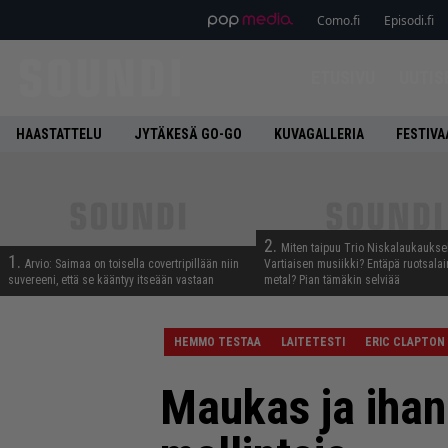
Como.fi
Episodi.fi
ETUSIVU
UUTIS
HAASTATTELU
JYTÄKESÄ GO-GO
KUVAGALLERIA
FESTIVA
2.
Miten taipuu Trio Niskalaukaukse
1.
Arvio: Saimaa on toisella covertripillään niin
Vartiaisen musiikki? Entäpä ruotsala
suvereeni, että se kääntyy itseään vastaan
metal? Pian tämäkin selviää
HEMMO TESTAA
LAITETESTI
ERIC CLAPTON
Maukas ja ihan