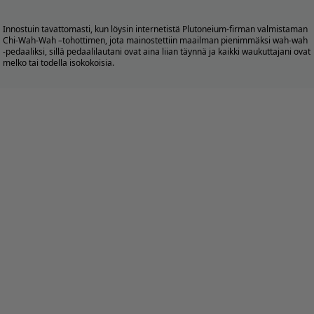
Innostuin tavattomasti, kun löysin internetistä Plutoneium-firman valmistaman
Chi-Wah-Wah –tohottimen, jota mainostettiin maailman pienimmäksi wah-wah
-pedaaliksi, sillä pedaalilautani ovat aina liian täynnä ja kaikki waukuttajani ovat
melko tai todella isokokoisia.