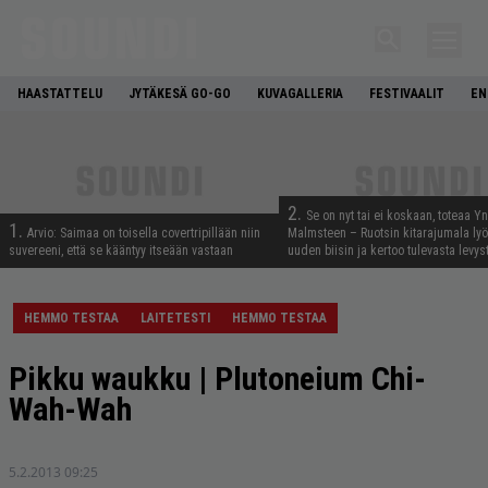
HAASTATTELU
JYTÄKESÄ GO-GO
KUVAGALLERIA
FESTIVAALIT
EN
2.
Se on nyt tai ei koskaan, toteaa Y
1.
Arvio: Saimaa on toisella covertripillään niin
Malmsteen – Ruotsin kitarajumala ly
suvereeni, että se kääntyy itseään vastaan
uuden biisin ja kertoo tulevasta levys
HEMMO TESTAA
LAITETESTI
HEMMO TESTAA
Pikku waukku | Plutoneium Chi-
Wah-Wah
5.2.2013 09:25