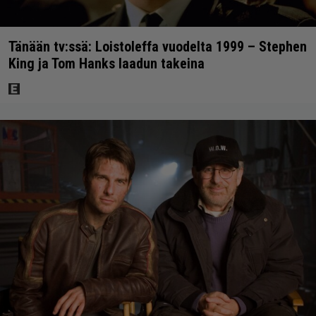
Tänään tv:ssä: Loistoleffa vuodelta 1999 – Stephen
King ja Tom Hanks laadun takeina