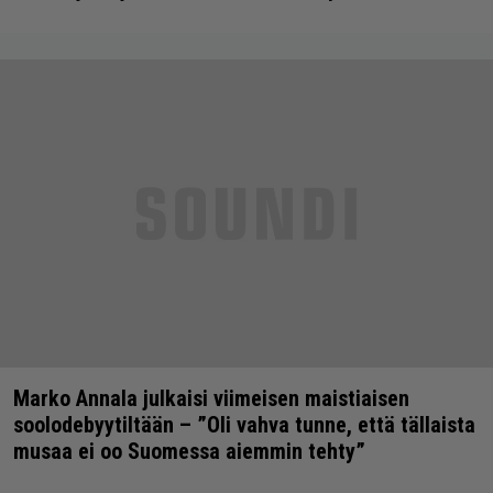
Marko Annala julkaisi viimeisen maistiaisen
soolodebyytiltään – ”Oli vahva tunne, että tällaista
musaa ei oo Suomessa aiemmin tehty”