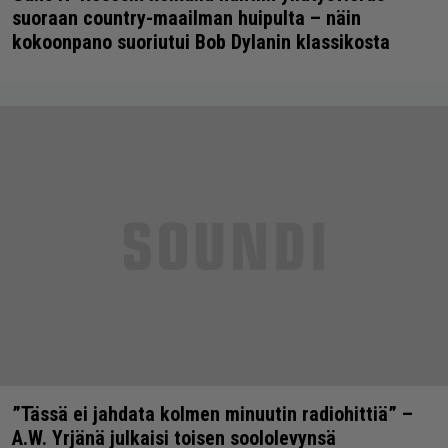
suoraan country-maailman huipulta – näin
kokoonpano suoriutui Bob Dylanin klassikosta
”Tässä ei jahdata kolmen minuutin radiohittiä” –
A.W. Yrjänä julkaisi toisen soololevynsä