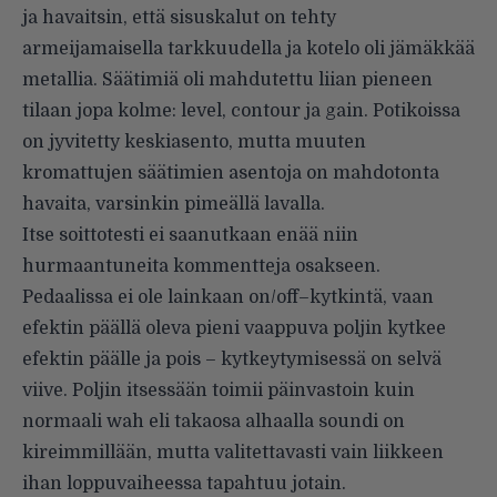
ja havaitsin, että sisuskalut on tehty
armeijamaisella tarkkuudella ja kotelo oli jämäkkää
metallia. Säätimiä oli mahdutettu liian pieneen
tilaan jopa kolme: level, contour ja gain. Potikoissa
on jyvitetty keskiasento, mutta muuten
kromattujen säätimien asentoja on mahdotonta
havaita, varsinkin pimeällä lavalla.
Itse soittotesti ei saanutkaan enää niin
hurmaantuneita kommentteja osakseen.
Pedaalissa ei ole lainkaan on/off–kytkintä, vaan
efektin päällä oleva pieni vaappuva poljin kytkee
efektin päälle ja pois – kytkeytymisessä on selvä
viive. Poljin itsessään toimii päinvastoin kuin
normaali wah eli takaosa alhaalla soundi on
kireimmillään, mutta valitettavasti vain liikkeen
ihan loppuvaiheessa tapahtuu jotain.