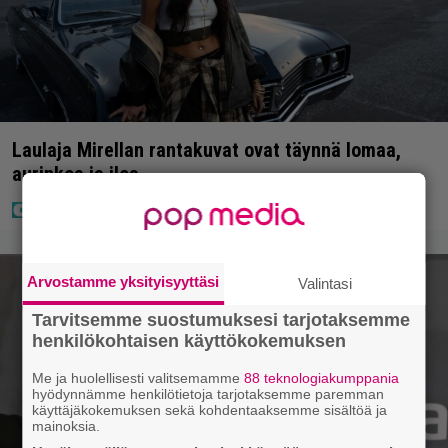
Laulaja Mirellan rantakuvat ovat täynnä lomaa,
aurinkoa ja iloa
Arvostamme yksityisyyttäsi
Valintasi
Tarvitsemme suostumuksesi tarjotaksemme
henkilökohtaisen käyttökokemuksen
Me ja huolellisesti valitsemamme
88 teknologiakumppania
hyödynnämme henkilötietoja tarjotaksemme paremman
käyttäjäkokemuksen sekä kohdentaaksemme sisältöä ja
mainoksia.