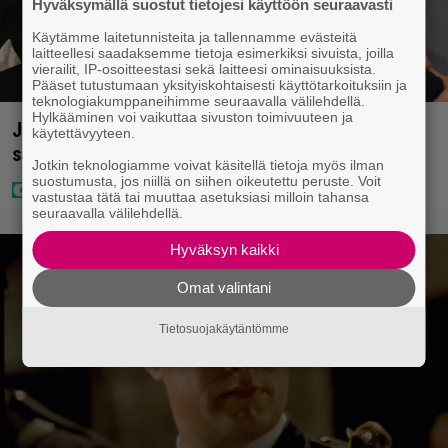
Hyväksymällä suostut tietojesi käyttöön seuraavasti
Käytämme laitetunnisteita ja tallennamme evästeitä
laitteellesi saadaksemme tietoja esimerkiksi sivuista, joilla
vierailit, IP-osoitteestasi sekä laitteesi ominaisuuksista.
Pääset tutustumaan yksityiskohtaisesti käyttötarkoituksiin ja
teknologiakumppaneihimme seuraavalla välilehdellä.
Hylkääminen voi vaikuttaa sivuston toimivuuteen ja
Jani Sieviseltä harvinainen kuva – ”Kaikki lapset
käytettävyyteen.
samaan aikaan”
Jotkin teknologiamme voivat käsitellä tietoja myös ilman
suostumusta, jos niillä on siihen oikeutettu peruste. Voit
vastustaa tätä tai muuttaa asetuksiasi milloin tahansa
seuraavalla välilehdellä.
Hyväksyn kaikki
Omat valintani
Tietosuojakäytäntömme