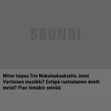
Miten taipuu Trio Niskalaukaukselta Jenni
Vartiaisen musiikki? Entäpä ruotsalainen death
metal? Pian tämäkin selviää