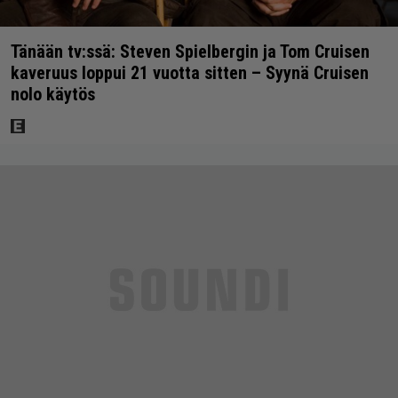
Tänään tv:ssä: Steven Spielbergin ja Tom Cruisen
kaveruus loppui 21 vuotta sitten – Syynä Cruisen
nolo käytös