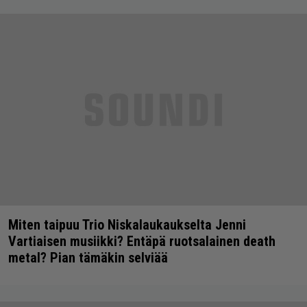
Miten taipuu Trio Niskalaukaukselta Jenni
Vartiaisen musiikki? Entäpä ruotsalainen death
metal? Pian tämäkin selviää