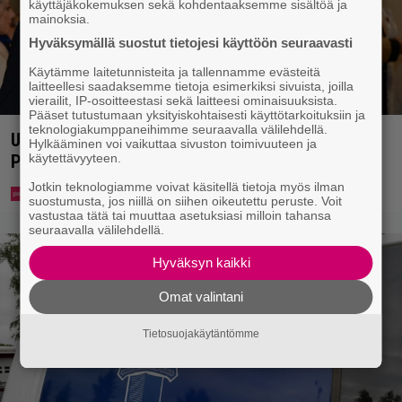
käyttäjäkokemuksen sekä kohdentaaksemme sisältöä ja
mainoksia.
Hyväksymällä suostut tietojesi käyttöön seuraavasti
Käytämme laitetunnisteita ja tallennamme evästeitä
laitteellesi saadaksemme tietoja esimerkiksi sivuista, joilla
vierailit, IP-osoitteestasi sekä laitteesi ominaisuuksista.
Pääset tutustumaan yksityiskohtaisesti käyttötarkoituksiin ja
teknologiakumppaneihimme seuraavalla välilehdellä.
Uuno: Hjallis Harkimo menee naimisiin Jasmine
Hylkääminen voi vaikuttaa sivuston toimivuuteen ja
Pajarin kanssa
käytettävyyteen.
Jotkin teknologiamme voivat käsitellä tietoja myös ilman
suostumusta, jos niillä on siihen oikeutettu peruste. Voit
vastustaa tätä tai muuttaa asetuksiasi milloin tahansa
seuraavalla välilehdellä.
Hyväksyn kaikki
Omat valintani
Tietosuojakäytäntömme