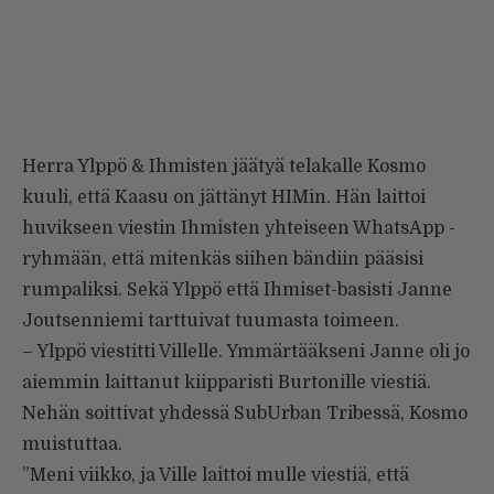
Herra Ylppö & Ihmisten jäätyä telakalle Kosmo
kuuli, että Kaasu on jättänyt HIMin. Hän laittoi
huvikseen viestin Ihmisten yhteiseen WhatsApp -
ryhmään, että mitenkäs siihen bändiin pääsisi
rumpaliksi. Sekä Ylppö että Ihmiset-basisti Janne
Joutsenniemi tarttuivat tuumasta toimeen.
– Ylppö viestitti Villelle. Ymmärtääkseni Janne oli jo
aiemmin laittanut kiipparisti Burtonille viestiä.
Nehän soittivat yhdessä SubUrban Tribessä, Kosmo
muistuttaa.
”Meni viikko, ja Ville laittoi mulle viestiä, että