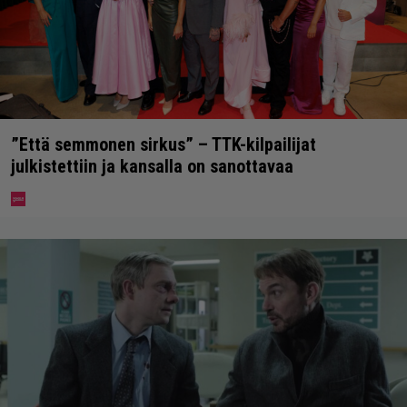
”Että semmonen sirkus” – TTK-kilpailijat
julkistettiin ja kansalla on sanottavaa