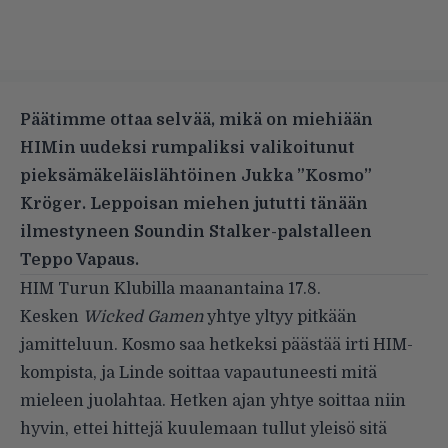
Päätimme ottaa selvää, mikä on miehiään
HIMin uudeksi rumpaliksi valikoitunut
pieksämäkeläislähtöinen Jukka ”Kosmo”
Kröger. Leppoisan miehen jututti tänään
ilmestyneen Soundin Stalker-palstalleen
Teppo Vapaus.
HIM Turun Klubilla maanantaina 17.8.
Kesken
Wicked Gamen
yhtye yltyy pitkään
jamitteluun. Kosmo saa hetkeksi päästää irti HIM-
kompista, ja Linde soittaa vapautuneesti mitä
mieleen juolahtaa. Hetken ajan yhtye soittaa niin
hyvin, ettei hittejä kuulemaan tullut yleisö sitä