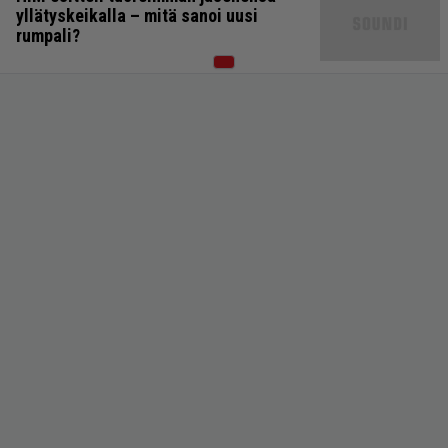
yllätyskeikalla – mitä sanoi uusi
rumpali?