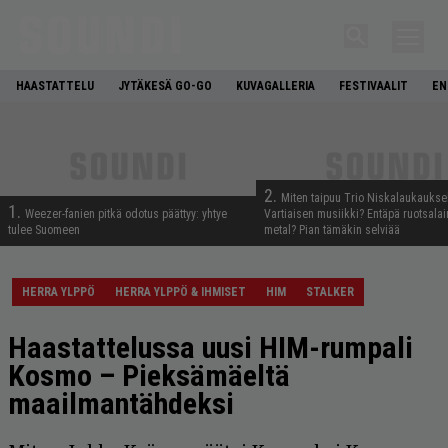
HAASTATTELU
JYTÄKESÄ GO-GO
KUVAGALLERIA
FESTIVAALIT
EN
2.
Miten taipuu Trio Niskalaukaukse
1.
Weezer-fanien pitkä odotus päättyy: yhtye
Vartiaisen musiikki? Entäpä ruotsala
tulee Suomeen
metal? Pian tämäkin selviää
HERRA YLPPÖ
HERRA YLPPÖ & IHMISET
HIM
STALKER
Haastattelussa uusi HIM-rumpali
Kosmo – Pieksämäeltä
maailmantähdeksi