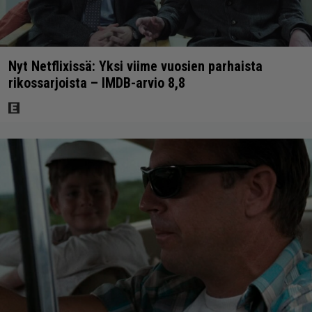
Nyt Netflixissä: Yksi viime vuosien parhaista
rikossarjoista – IMDB-arvio 8,8