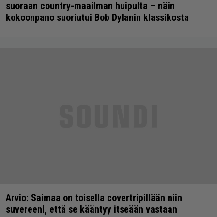
suoraan country-maailman huipulta – näin
kokoonpano suoriutui Bob Dylanin klassikosta
Arvio: Saimaa on toisella covertripillään niin
suvereeni, että se kääntyy itseään vastaan