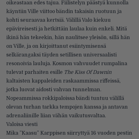
oikeastaan edes tajua. Fiilistelyn päästyä kunnolla
käyntiin Ville viittoo bändin takaisin ruotuun ja
kohti seuraavaa kertsiä. Välillä Valo kiekuu
epävireisesti ja hetkittäin laulaa kuin enkeli. Mitä
ikinä hän tekeekin, hän naulitsee yleisön, sillä hän
on Ville, ja on kirjoittanut esiintymisensä
selkärangaksi täyden setillisen universaalisti
resonoivia lauluja. Kosmon vahvuudet rumpalina
tulevat parhaiten esille
The Kiss Of Dawnin
kaltaisten kappaleiden raskaammissa riffeissä,
jotka luovat aidosti vahvan tunnelman.
Nopeammissa rokkipaloissa bändi tuntuu välillä
olevan turhan tarkka tempojen kanssa ja antavan
adrenaliinille liian vähän vaikutusvaltaa.
Valoisa viesti
Mika ”Kaasu” Karppisen siirryttyä 16 vuoden pestin