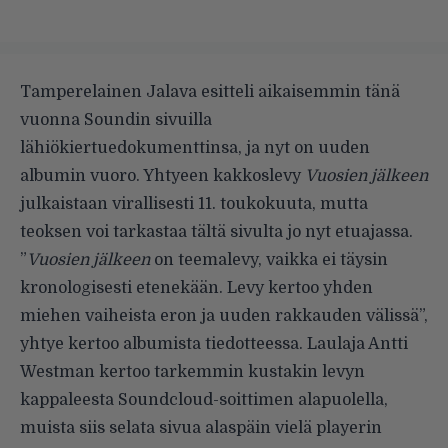
Tamperelainen Jalava esitteli aikaisemmin tänä
vuonna Soundin sivuilla
lähiökiertuedokumenttinsa, ja nyt on uuden
albumin vuoro. Yhtyeen kakkoslevy
Vuosien jälkeen
julkaistaan virallisesti 11. toukokuuta, mutta
teoksen voi tarkastaa tältä sivulta jo nyt etuajassa.
”
Vuosien jälkeen
on teemalevy, vaikka ei täysin
kronologisesti etenekään. Levy kertoo yhden
miehen vaiheista eron ja uuden rakkauden välissä”,
yhtye kertoo albumista tiedotteessa. Laulaja Antti
Westman kertoo tarkemmin kustakin levyn
kappaleesta Soundcloud-soittimen alapuolella,
muista siis selata sivua alaspäin vielä playerin