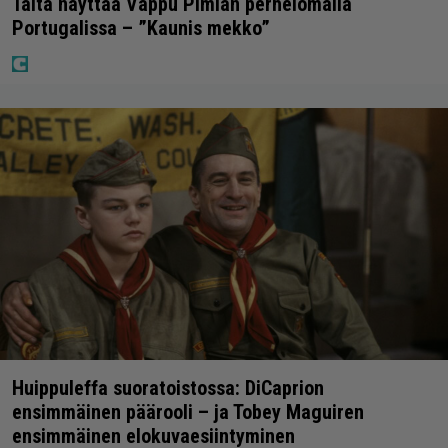
Tältä näyttää Vappu Pimiän perhelomalla
Portugalissa – ”Kaunis mekko”
Huippuleffa suoratoistossa: DiCaprion
ensimmäinen päärooli – ja Tobey Maguiren
ensimmäinen elokuvaesiintyminen