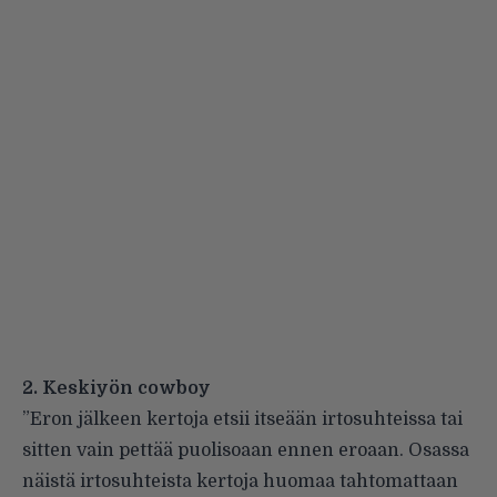
2. Keskiyön cowboy
”Eron jälkeen kertoja etsii itseään irtosuhteissa tai
sitten vain pettää puolisoaan ennen eroaan. Osassa
näistä irtosuhteista kertoja huomaa tahtomattaan