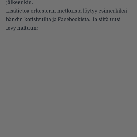
jälkeenkin.
Lisätietoa orkesterin metkuista löytyy esimerkiksi
bändin
kotisivuilta
ja
Facebookista
. Ja siitä uusi
levy haltuun: