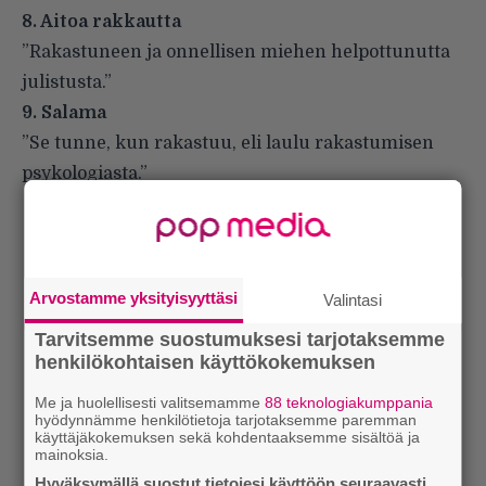
8. Aitoa rakkautta
”Rakastuneen ja onnellisen miehen helpottunutta
julistusta.”
9. Salama
”Se tunne, kun rakastuu, eli laulu rakastumisen
psykologiasta.”
Arvostamme yksityisyyttäsi
Valintasi
Tarvitsemme suostumuksesi tarjotaksemme
henkilökohtaisen käyttökokemuksen
Me ja huolellisesti valitsemamme
88 teknologiakumppania
hyödynnämme henkilötietoja tarjotaksemme paremman
käyttäjäkokemuksen sekä kohdentaaksemme sisältöä ja
mainoksia.
Hyväksymällä suostut tietojesi käyttöön seuraavasti