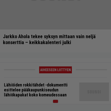
Jarkko Ahola tekee syksyn mittaan vain neljä
konserttia – keikkakalenteri julki
AIHEESEEN LIITTYEN
Lähiöiden rokkitähdet -dokumentti
esittelee pääkaupunkiseudun
lähiökapakat koko komeudessaan