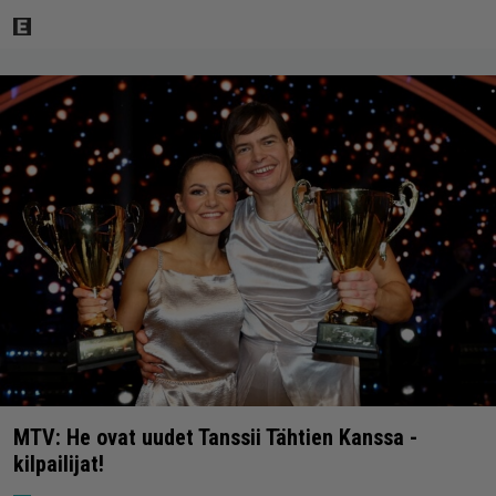
MTV: He ovat uudet Tanssii Tähtien Kanssa -
kilpailijat!