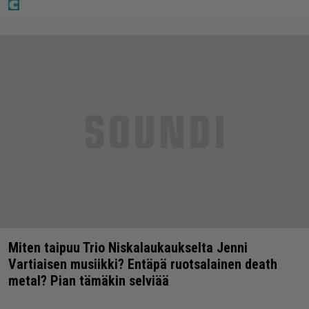
Miten taipuu Trio Niskalaukaukselta Jenni
Vartiaisen musiikki? Entäpä ruotsalainen death
metal? Pian tämäkin selviää