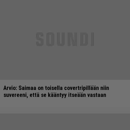
Arvio: Saimaa on toisella covertripillään niin
suvereeni, että se kääntyy itseään vastaan