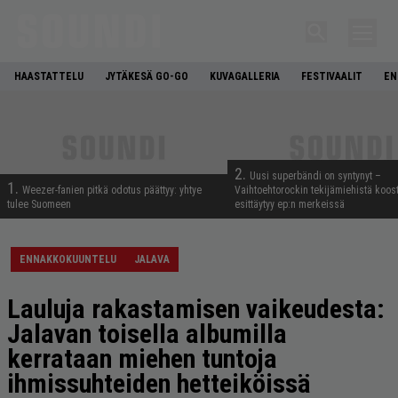
HAASTATTELU
JYTÄKESÄ GO-GO
KUVAGALLERIA
FESTIVAALIT
EN
2.
Uusi superbändi on syntynyt –
1.
Weezer-fanien pitkä odotus päättyy: yhtye
Vaihtoehtorockin tekijämiehistä koos
tulee Suomeen
esittäytyy ep:n merkeissä
ENNAKKOKUUNTELU
JALAVA
Lauluja rakastamisen vaikeudesta:
Jalavan toisella albumilla
kerrataan miehen tuntoja
ihmissuhteiden hetteiköissä