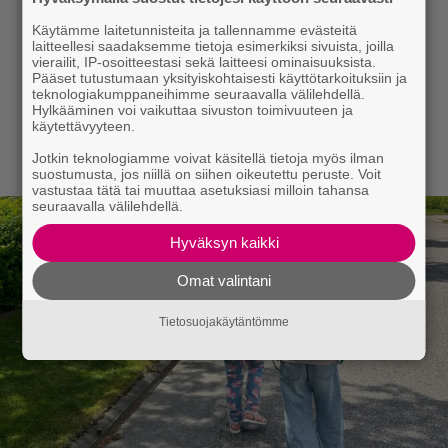
Käytämme laitetunnisteita ja tallennamme evästeitä
laitteellesi saadaksemme tietoja esimerkiksi sivuista, joilla
vierailit, IP-osoitteestasi sekä laitteesi ominaisuuksista.
Pääset tutustumaan yksityiskohtaisesti käyttötarkoituksiin ja
teknologiakumppaneihimme seuraavalla välilehdellä.
Hylkääminen voi vaikuttaa sivuston toimivuuteen ja
käytettävyyteen.
Jotkin teknologiamme voivat käsitellä tietoja myös ilman
suostumusta, jos niillä on siihen oikeutettu peruste. Voit
vastustaa tätä tai muuttaa asetuksiasi milloin tahansa
seuraavalla välilehdellä.
Hyväksyn kaikki
Omat valintani
Tietosuojakäytäntömme