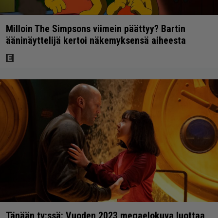
Milloin The Simpsons viimein päättyy? Bartin
ääninäyttelijä kertoi näkemyksensä aiheesta
Tänään tv:ssä: Vuoden 2023 megaelokuva luottaa