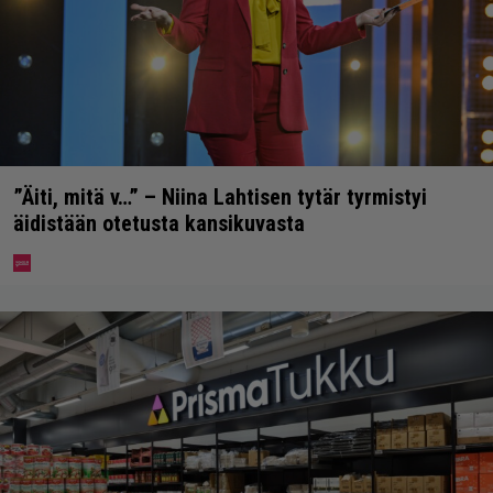
”Äiti, mitä v…” – Niina Lahtisen tytär tyrmistyi
äidistään otetusta kansikuvasta