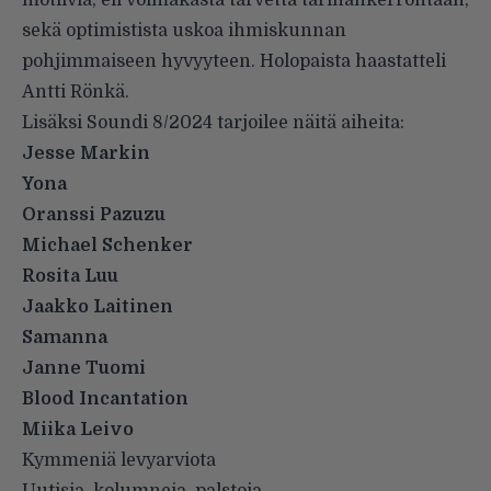
motiivia, eli voimakasta tarvetta tarinankerrontaan,
sekä optimistista uskoa ihmiskunnan
pohjimmaiseen hyvyyteen. Holopaista haastatteli
Antti Rönkä.
Lisäksi Soundi 8/2024 tarjoilee näitä aiheita:
Jesse Markin
Yona
Oranssi Pazuzu
Michael Schenker
Rosita Luu
Jaakko Laitinen
Samanna
Janne Tuomi
Blood Incantation
Miika Leivo
Kymmeniä levyarviota