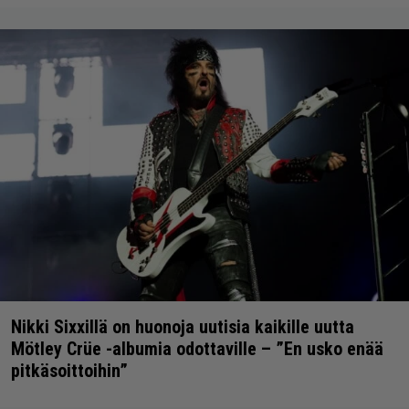
Nikki Sixxillä on huonoja uutisia kaikille uutta
Mötley Crüe -albumia odottaville – ”En usko enää
pitkäsoittoihin”