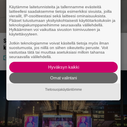
Käytämme laitetunnisteita ja tallennamme evästeitä
laitteellesi saadaksemme tietoja esimerkiksi sivuista, joilla
vierailit, IP-osoitteestasi sekä laitteesi ominaisuuksista.
Pääset tutustumaan yksityiskohtaisesti käyttötarkoituksiin ja
teknologiakumppaneihimme seuraavalla välilehdellä.
Hylkääminen voi vaikuttaa sivuston toimivuuteen ja
käytettävyyteen.
Seiska: Joel Harkimo ja Kastanja Rauhala – Joel
Jotkin teknologiamme voivat käsitellä tietoja myös ilman
kertoo nyt kaiken
suostumusta, jos niillä on siihen oikeutettu peruste. Voit
vastustaa tätä tai muuttaa asetuksiasi milloin tahansa
seuraavalla välilehdellä.
Hyväksyn kaikki
Omat valintani
Tietosuojakäytäntömme