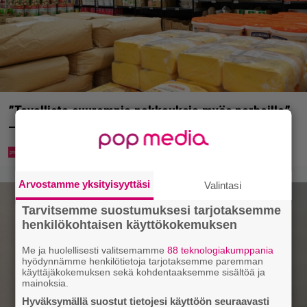
”Tavallista suurempia pakkauksia myös perheille”
– tänne aukee Suomen toinen Prisma Tukku
Arvostamme yksityisyyttäsi
Valintasi
Tarvitsemme suostumuksesi tarjotaksemme
henkilökohtaisen käyttökokemuksen
Me ja huolellisesti valitsemamme
88 teknologiakumppania
hyödynnämme henkilötietoja tarjotaksemme paremman
käyttäjäkokemuksen sekä kohdentaaksemme sisältöä ja
mainoksia.
Hyväksymällä suostut tietojesi käyttöön seuraavasti