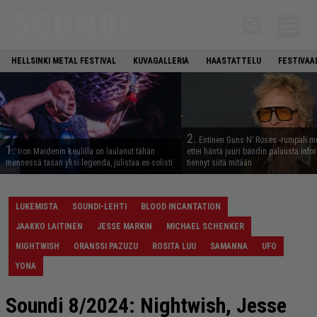
HELLSINKI METAL FESTIVAL
KUVAGALLERIA
HAASTATTELU
FESTIVAA
2.
Entinen Guns N’ Roses -rumpali mu
1.
Iron Maidenin keulilla on laulanut tähän
ettei häntä juuri bändin paluusta info
mennessä tasan yksi legenda, julistaa ex-solisti
tiennyt siitä mitään
LUKEMISTA
SOUNDI-LEHTI
BLOOD INCANTATION
JAAKKO LAITINEN
JESSE MARKIN
MICHAEL SCHENKER
NIGHTWISH
ORANSSI PAZUZU
ROSITA LUU
SAMANNA
UFO
YONA
Soundi 8/2024: Nightwish, Jesse