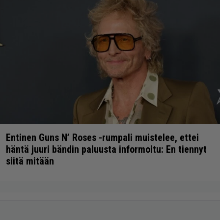
Entinen Guns N’ Roses -rumpali muistelee, ettei
häntä juuri bändin paluusta informoitu: En tiennyt
siitä mitään