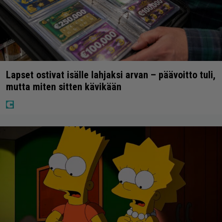
Lapset ostivat isälle lahjaksi arvan – päävoitto tuli,
mutta miten sitten kävikään