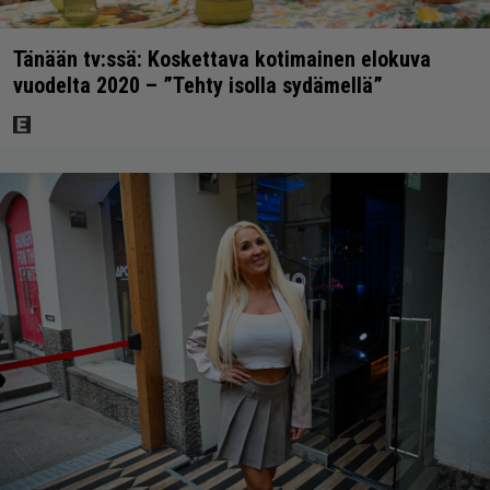
Tänään tv:ssä: Koskettava kotimainen elokuva
vuodelta 2020 – ”Tehty isolla sydämellä”