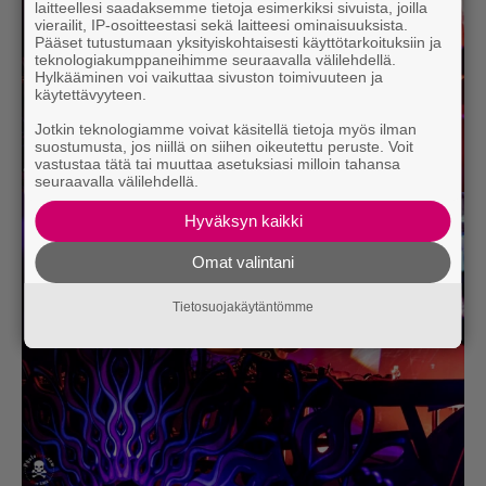
laitteellesi saadaksemme tietoja esimerkiksi sivuista, joilla
vierailit, IP-osoitteestasi sekä laitteesi ominaisuuksista.
Pääset tutustumaan yksityiskohtaisesti käyttötarkoituksiin ja
teknologiakumppaneihimme seuraavalla välilehdellä.
Hylkääminen voi vaikuttaa sivuston toimivuuteen ja
käytettävyyteen.
Jotkin teknologiamme voivat käsitellä tietoja myös ilman
suostumusta, jos niillä on siihen oikeutettu peruste. Voit
vastustaa tätä tai muuttaa asetuksiasi milloin tahansa
seuraavalla välilehdellä.
Hyväksyn kaikki
Omat valintani
Tietosuojakäytäntömme