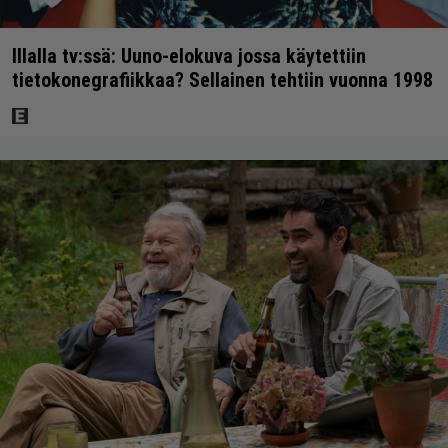
Illalla tv:ssä: Uuno-elokuva jossa käytettiin
tietokonegrafiikkaa? Sellainen tehtiin vuonna 1998