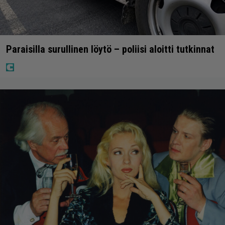
Paraisilla surullinen löytö – poliisi aloitti tutkinnat