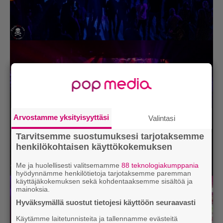
Arvostamme yksityisyyttäsi
Valintasi
Tarvitsemme suostumuksesi tarjotaksemme
henkilökohtaisen käyttökokemuksen
Me ja huolellisesti valitsemamme
88 teknologiakumppania
hyödynnämme henkilötietoja tarjotaksemme paremman
käyttäjäkokemuksen sekä kohdentaaksemme sisältöä ja
mainoksia.
Hyväksymällä suostut tietojesi käyttöön seuraavasti
Käytämme laitetunnisteita ja tallennamme evästeitä