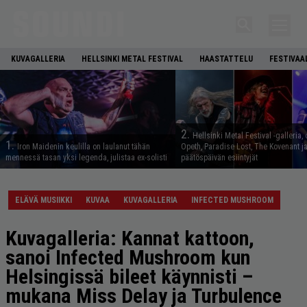
KUVAGALLERIA
HELLSINKI METAL FESTIVAL
HAASTATTELU
FESTIVAA
2.
Hellsinki Metal Festival -galleria, 
1.
Iron Maidenin keulilla on laulanut tähän
Opeth, Paradise Lost, The Kovenant j
mennessä tasan yksi legenda, julistaa ex-solisti
päätöspäivän esiintyjät
ELÄVÄ MUSIIKKI
KUVAA
KUVAGALLERIA
INFECTED MUSHROOM
Kuvagalleria: Kannat kattoon,
sanoi Infected Mushroom kun
Helsingissä bileet käynnisti –
mukana Miss Delay ja Turbulence