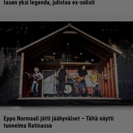
tasan yksi legenda, julistaa ex-solisti
Eppu Normaali jätti jäähyväiset – Tältä näytti
tunnelma Ratinassa