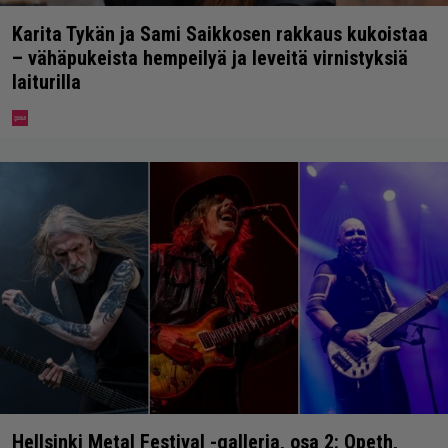
Karita Tykän ja Sami Saikkosen rakkaus kukoistaa
– vähäpukeista hempeilyä ja leveitä virnistyksiä
laiturilla
Hellsinki Metal Festival -galleria, osa 2: Opeth,