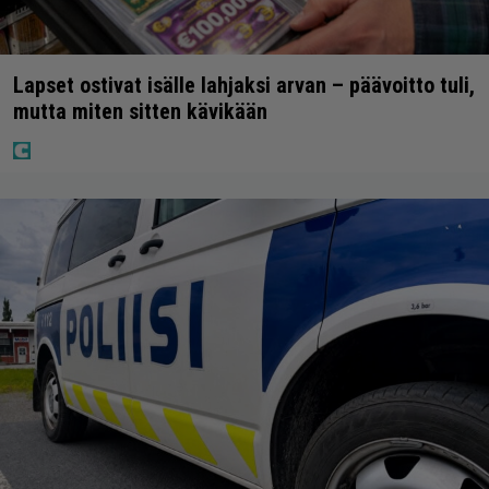
Lapset ostivat isälle lahjaksi arvan – päävoitto tuli,
mutta miten sitten kävikään