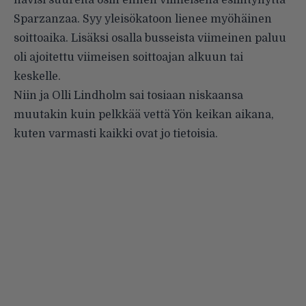
hävisi suurelta osin ennen viimeisenä esiintynyttä
Sparzanzaa. Syy yleisökatoon lienee myöhäinen
soittoaika. Lisäksi osalla busseista viimeinen paluu
oli ajoitettu viimeisen soittoajan alkuun tai
keskelle.
Niin ja Olli Lindholm sai tosiaan niskaansa
muutakin kuin pelkkää vettä Yön keikan aikana,
kuten varmasti kaikki ovat jo tietoisia.