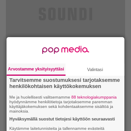
Arvostamme yksityisyyttäsi
Valintasi
Tarvitsemme suostumuksesi tarjotaksemme
henkilökohtaisen käyttökokemuksen
Me ja huolellisesti valitsemamme
88 teknologiakumppania
hyödynnämme henkilötietoja tarjotaksemme paremman
käyttäjäkokemuksen sekä kohdentaaksemme sisältöä ja
mainoksia.
Hyväksymällä suostut tietojesi käyttöön seuraavasti
Käytämme laitetunnisteita ja tallennamme evästeitä