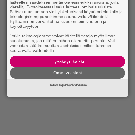
laitteellesi saadaksemme tietoja esimerkiksi sivuista, joilla
vierailit, IP-osoitteestasi sekä laitteesi ominaisuuksista.
Pääset tutustumaan yksityiskohtaisesti käyttötarkoituksiin ja
teknologiakumppaneihimme seuraavalla välilehdellä.
Hylkääminen voi vaikuttaa sivuston toimivuuteen ja
käytettävyyteen.
Jotkin teknologiamme voivat käsitellä tietoja myös ilman
suostumusta, jos niillä on siihen oikeutettu peruste. Voit
vastustaa tätä tai muuttaa asetuksiasi milloin tahansa
seuraavalla välilehdellä.
Hyväksyn kaikki
Omat valintani
Bonnie Tyler
Tietosuojakäytäntömme