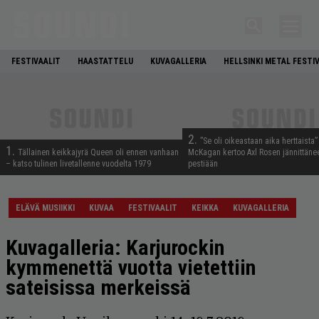
FESTIVAALIT
HAASTATTELU
KUVAGALLERIA
HELLSINKI METAL FESTI
2.
”Se oli oikeastaan aika herttaista”
1.
Tällainen keikkajyrä Queen oli ennen vanhaan
McKagan kertoo Axl Rosen jännittäne
– katso tulinen livetallenne vuodelta 1979
pestiään
ELÄVÄ MUSIIKKI
KUVAA
FESTIVAALIT
KEIKKA
KUVAGALLERIA
Kuvagalleria: Karjurockin
kymmenettä vuotta vietettiin
sateisissa merkeissä