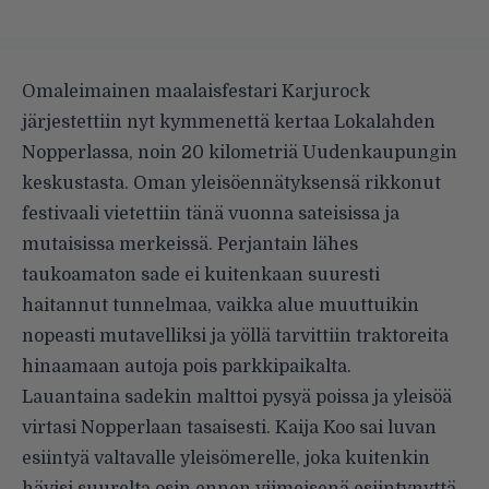
Omaleimainen maalaisfestari Karjurock
järjestettiin nyt kymmenettä kertaa Lokalahden
Nopperlassa, noin 20 kilometriä Uudenkaupungin
keskustasta. Oman yleisöennätyksensä rikkonut
festivaali vietettiin tänä vuonna sateisissa ja
mutaisissa merkeissä. Perjantain lähes
taukoamaton sade ei kuitenkaan suuresti
haitannut tunnelmaa, vaikka alue muuttuikin
nopeasti mutavelliksi ja yöllä tarvittiin traktoreita
hinaamaan autoja pois parkkipaikalta.
Lauantaina sadekin malttoi pysyä poissa ja yleisöä
virtasi Nopperlaan tasaisesti. Kaija Koo sai luvan
esiintyä valtavalle yleisömerelle, joka kuitenkin