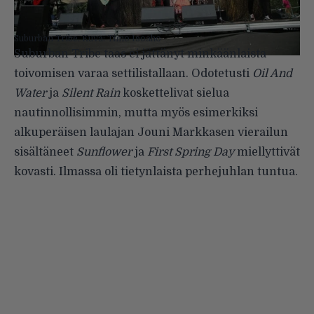
Suburban Tribe. Kuva: Timo Isoaho
Suburban Tribe taas ei jättänyt minkäänlaista
toivomisen varaa settilistallaan. Odotetusti
Oil And
Water
ja
Silent Rain
koskettelivat sielua
nautinnollisimmin, mutta myös esimerkiksi
alkuperäisen laulajan Jouni Markkasen vierailun
sisältäneet
Sunflower
ja
First Spring Day
miellyttivät
kovasti. Ilmassa oli tietynlaista perhejuhlan tuntua.