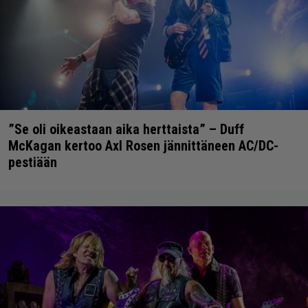
”Se oli oikeastaan aika herttaista” – Duff
McKagan kertoo Axl Rosen jännittäneen AC/DC-
pestiään