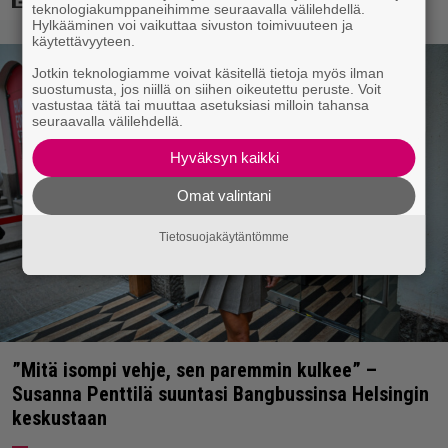
teknologiakumppaneihimme seuraavalla välilehdellä.
Hylkääminen voi vaikuttaa sivuston toimivuuteen ja
käytettävyyteen.
Jotkin teknologiamme voivat käsitellä tietoja myös ilman
suostumusta, jos niillä on siihen oikeutettu peruste. Voit
vastustaa tätä tai muuttaa asetuksiasi milloin tahansa
seuraavalla välilehdellä.
Hyväksyn kaikki
Omat valintani
Tietosuojakäytäntömme
”Mitä isompi vehje, sen paremmin kulkee” –
Susanna Penttilä suuntasi Bangbussinsa Helsingin
keskustaan