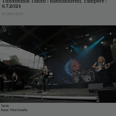
Tuhdimmat Tahdit / Ratinanniemi, Tampere /
6.7.2024
8.7.2024 20:35
Tarot.
Kuva: Timo Isoaho