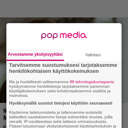
Arvostamme yksityisyyttäsi
Valintasi
Tarvitsemme suostumuksesi tarjotaksemme
henkilökohtaisen käyttökokemuksen
Me ja huolellisesti valitsemamme
88 teknologiakumppania
hyödynnämme henkilötietoja tarjotaksemme paremman
käyttäjäkokemuksen sekä kohdentaaksemme sisältöä ja
mainoksia.
Hyväksymällä suostut tietojesi käyttöön seuraavasti
Nyt Netflixissä: 180 miljoonan toimintaseikkailu –
Käytämme laitetunnisteita ja tallennamme evästeitä
Margot Robbie vei seksikohtauksen liian pitkälle
laitteellesi saadaksemme tietoja esimerkiksi sivuista, joilla
vierailit, IP-osoitteestasi sekä laitteesi ominaisuuksista.
Pääset tutustumaan yksityiskohtaisesti käyttötarkoituksiin ja