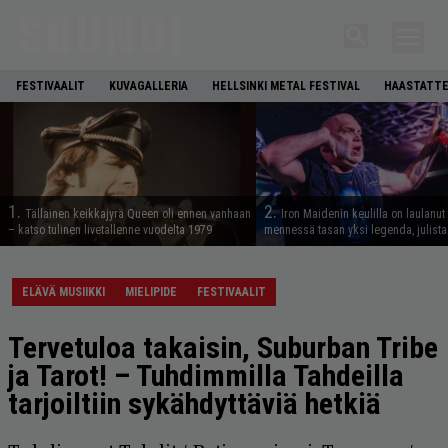
FESTIVAALIT
KUVAGALLERIA
HELLSINKI METAL FESTIVAL
HAASTATTE
1.
2.
Tällainen keikkajyrä Queen oli ennen vanhaan
Iron Maidenin keulilla on laulanut
– katso tulinen livetallenne vuodelta 1979
mennessä tasan yksi legenda, julistaa
ELÄVÄ MUSIIKKI
MIELIPIDE
FESTIVAALIT
Tervetuloa takaisin, Suburban Tribe
ja Tarot! – Tuhdimmilla Tahdeilla
tarjoiltiin sykähdyttäviä hetkiä