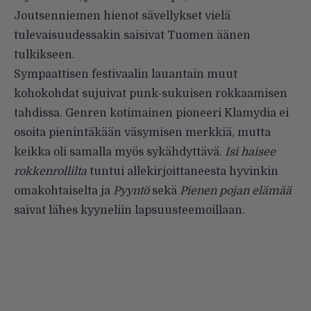
Joutsenniemen hienot sävellykset vielä
tulevaisuudessakin saisivat Tuomen äänen
tulkikseen.
Sympaattisen festivaalin lauantain muut
kohokohdat sujuivat punk-sukuisen rokkaamisen
tahdissa. Genren kotimainen pioneeri Klamydia ei
osoita pienintäkään väsymisen merkkiä, mutta
keikka oli samalla myös sykähdyttävä.
Isi haisee
rokkenrollilta
tuntui allekirjoittaneesta hyvinkin
omakohtaiselta ja
Pyyntö
sekä
Pienen pojan elämää
saivat lähes kyyneliin lapsuusteemoillaan.