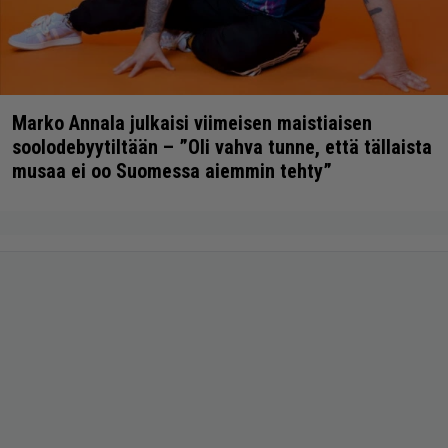
Marko Annala julkaisi viimeisen maistiaisen
soolodebyytiltään – ”Oli vahva tunne, että tällaista
musaa ei oo Suomessa aiemmin tehty”