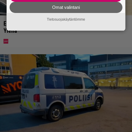
Omat valintani
Tietosuojakäytäntömme
Eppu Normaalin viimeinen konsertti esitetään
Ylellä