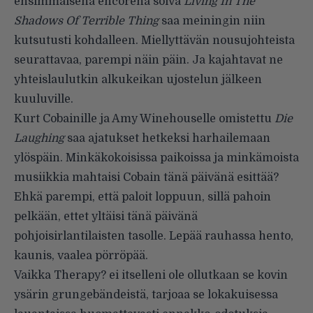
ensimmäisenä encorena soiva
Living In The
Shadows Of Terrible Thing
saa meiningin niin
kutsutusti kohdalleen. Miellyttävän nousujohteista
seurattavaa, parempi näin päin. Ja kajahtavat ne
yhteislaulutkin alkukeikan ujostelun jälkeen
kuuluville.
Kurt Cobainille ja Amy Winehouselle omistettu
Die
Laughing
saa ajatukset hetkeksi harhailemaan
ylöspäin. Minkäkokoisissa paikoissa ja minkämoista
musiikkia mahtaisi Cobain tänä päivänä esittää?
Ehkä parempi, että paloit loppuun, sillä pahoin
pelkään, ettet yltäisi tänä päivänä
pohjoisirlantilaisten tasolle. Lepää rauhassa hento,
kaunis, vaalea pörröpää.
Vaikka Therapy? ei itselleni ole ollutkaan se kovin
ysärin grungebändeistä, tarjoaa se lokakuisessa