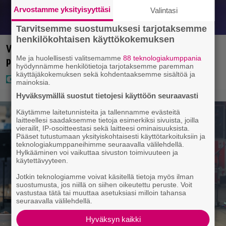
Arvostamme yksityisyyttäsi
Valintasi
Tarvitsemme suostumuksesi tarjotaksemme
henkilökohtaisen käyttökokemuksen
Vappu Pimiä sai huonoa palvelua ravintolassa –
Me ja huolellisesti valitsemamme
88 teknologiakumppania
pettyi siellä kahteen asiaan
hyödynnämme henkilötietoja tarjotaksemme paremman
käyttäjäkokemuksen sekä kohdentaaksemme sisältöä ja
mainoksia.
Hyväksymällä suostut tietojesi käyttöön seuraavasti
Käytämme laitetunnisteita ja tallennamme evästeitä
laitteellesi saadaksemme tietoja esimerkiksi sivuista, joilla
vierailit, IP-osoitteestasi sekä laitteesi ominaisuuksista.
Pääset tutustumaan yksityiskohtaisesti käyttötarkoituksiin ja
teknologiakumppaneihimme seuraavalla välilehdellä.
Hylkääminen voi vaikuttaa sivuston toimivuuteen ja
käytettävyyteen.
Jotkin teknologiamme voivat käsitellä tietoja myös ilman
suostumusta, jos niillä on siihen oikeutettu peruste. Voit
vastustaa tätä tai muuttaa asetuksiasi milloin tahansa
seuraavalla välilehdellä.
Hyväksyn kaikki