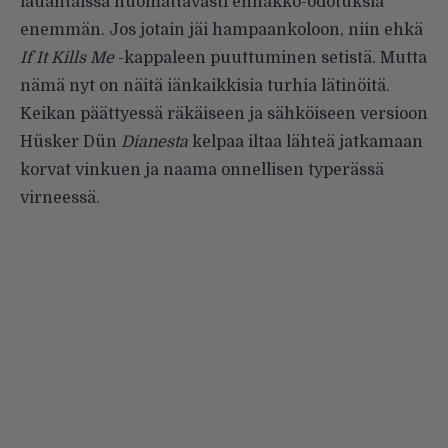
lauantaissa huomattavasti ennakko-odotuksia
enemmän. Jos jotain jäi hampaankoloon, niin ehkä
If It Kills Me
-kappaleen puuttuminen setistä. Mutta
nämä nyt on näitä iänkaikkisia turhia lätinöitä.
Keikan päättyessä räkäiseen ja sähköiseen versioon
Hüsker Dün
Dianesta
kelpaa iltaa lähteä jatkamaan
korvat vinkuen ja naama onnellisen typerässä
virneessä.