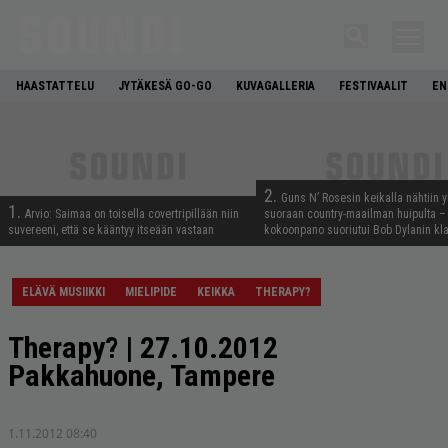
HAASTATTELU
JYTÄKESÄ GO-GO
KUVAGALLERIA
FESTIVAALIT
EN
2.
Guns N’ Rosesin keikalla nähtiin y
1.
Arvio: Saimaa on toisella covertripillään niin
suoraan country-maailman huipulta –
suvereeni, että se kääntyy itseään vastaan
kokoonpano suoriutui Bob Dylanin kl
ELÄVÄ MUSIIKKI
MIELIPIDE
KEIKKA
THERAPY?
Therapy? | 27.10.2012
Pakkahuone, Tampere
1.11.2012 08:40