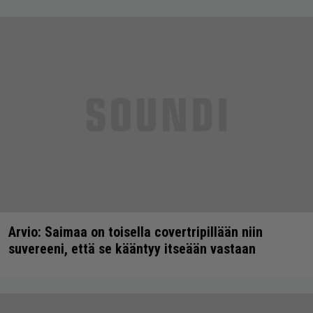
Arvio: Saimaa on toisella covertripillään niin
suvereeni, että se kääntyy itseään vastaan