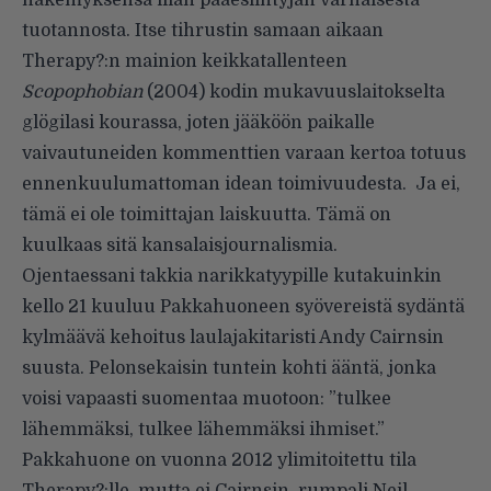
näkemyksensä illan pääesiintyjän varhaisesta
tuotannosta. Itse tihrustin samaan aikaan
Therapy?:n mainion keikkatallenteen
Scopophobian
(2004) kodin mukavuuslaitokselta
glögilasi kourassa, joten jääköön paikalle
vaivautuneiden kommenttien varaan kertoa totuus
ennenkuulumattoman idean toimivuudesta. Ja ei,
tämä ei ole toimittajan laiskuutta. Tämä on
kuulkaas sitä kansalaisjournalismia.
Ojentaessani takkia narikkatyypille kutakuinkin
kello 21 kuuluu Pakkahuoneen syövereistä sydäntä
kylmäävä kehoitus laulajakitaristi Andy Cairnsin
suusta. Pelonsekaisin tuntein kohti ääntä, jonka
voisi vapaasti suomentaa muotoon: ”tulkee
lähemmäksi, tulkee lähemmäksi ihmiset.”
Pakkahuone on vuonna 2012 ylimitoitettu tila