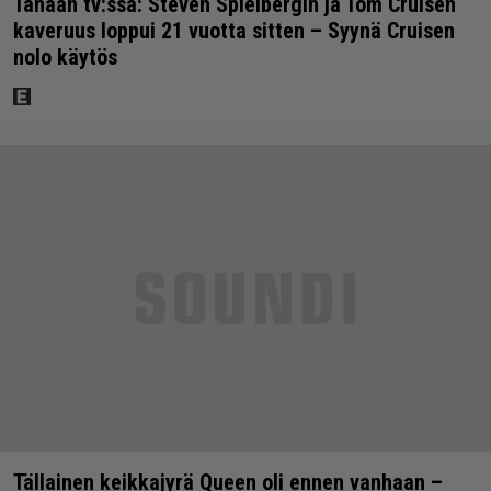
Tänään tv:ssä: Steven Spielbergin ja Tom Cruisen
kaveruus loppui 21 vuotta sitten – Syynä Cruisen
nolo käytös
Tällainen keikkajyrä Queen oli ennen vanhaan –