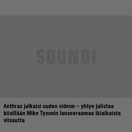
Anthrax julkaisi uuden videon – yhtye julistaa
biisillään Mike Tysonin lanseeraamaa ikiaikaista
viisautta