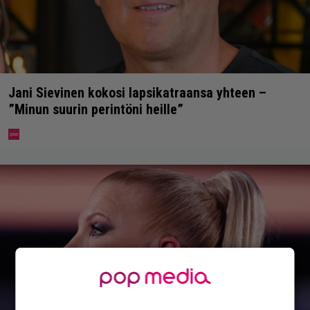
Jani Sievinen kokosi lapsikatraansa yhteen –
”Minun suurin perintöni heille”