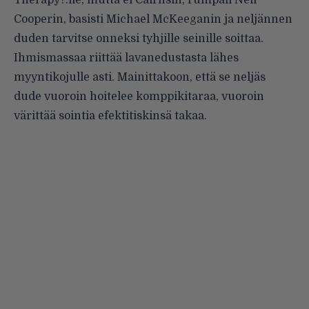
Therapy?:lle, mutta ei Cairnsin, rumpali Neil
Cooperin, basisti Michael McKeeganin ja neljännen
duden tarvitse onneksi tyhjille seinille soittaa.
Ihmismassaa riittää lavanedustasta lähes
myyntikojulle asti. Mainittakoon, että se neljäs
dude vuoroin hoitelee komppikitaraa, vuoroin
värittää sointia efektitiskinsä takaa.