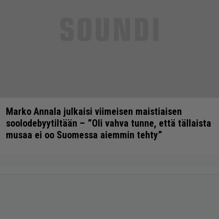
Marko Annala julkaisi viimeisen maistiaisen
soolodebyytiltään – ”Oli vahva tunne, että tällaista
musaa ei oo Suomessa aiemmin tehty”