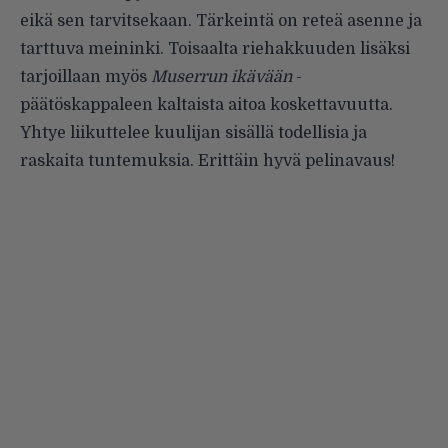
eikä sen tarvitse­kaan. Tärkeintä on reteä asenne ja
tarttuva meininki. Toisaalta riehak­kuuden lisäksi
tarjoillaan myös
Muserrun ikävään
-
päätöskappaleen kaltaista aitoa koskettavuutta.
Yhtye liikuttelee kuulijan sisällä todellisia ja
raskaita tuntemuksia. Erittäin hyvä pelinavaus!