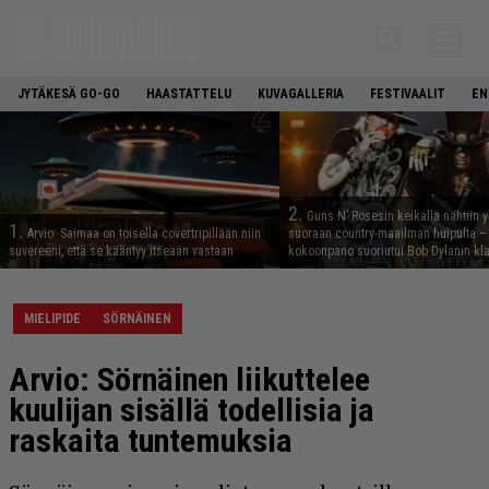
JYTÄKESÄ GO-GO
HAASTATTELU
KUVAGALLERIA
FESTIVAALIT
EN
2.
Guns N’ Rosesin keikalla nähtiin y
1.
Arvio: Saimaa on toisella covertripillään niin
suoraan country-maailman huipulta –
suvereeni, että se kääntyy itseään vastaan
kokoonpano suoriutui Bob Dylanin kl
MIELIPIDE
SÖRNÄINEN
Arvio: Sörnäinen liikuttelee
kuulijan sisällä todellisia ja
raskaita tuntemuksia