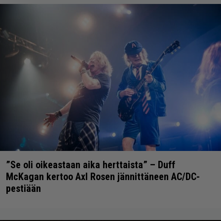
”Se oli oikeastaan aika herttaista” – Duff
McKagan kertoo Axl Rosen jännittäneen AC/DC-
pestiään