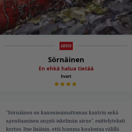
ARVIO
Sörnäinen
En ehkä halua tietää
Svart
”Sörnäinen on kanonisoimattoman kantrin sekä
agentiaa­nisen angsti-iskelmän airue”, esittelyteksti
kertoo. Itse lisäisin, että homma kuulostaa välillä