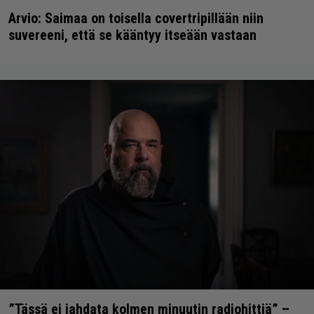
Arvio: Saimaa on toisella covertripillään niin
suvereeni, että se kääntyy itseään vastaan
”Tässä ei jahdata kolmen minuutin radiohittiä” –