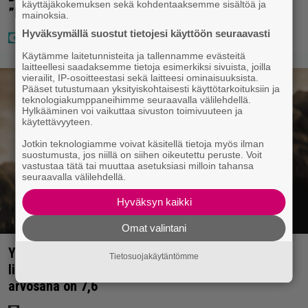
käyttäjäkokemuksen sekä kohdentaaksemme sisältöä ja
”Puitteet kohdillaan”
mainoksia.
Hyväksymällä suostut tietojesi käyttöön seuraavasti
Käytämme laitetunnisteita ja tallennamme evästeitä
laitteellesi saadaksemme tietoja esimerkiksi sivuista, joilla
vierailit, IP-osoitteestasi sekä laitteesi ominaisuuksista.
Pääset tutustumaan yksityiskohtaisesti käyttötarkoituksiin ja
teknologiakumppaneihimme seuraavalla välilehdellä.
Hylkääminen voi vaikuttaa sivuston toimivuuteen ja
käytettävyyteen.
Jotkin teknologiamme voivat käsitellä tietoja myös ilman
suostumusta, jos niillä on siihen oikeutettu peruste. Voit
vastustaa tätä tai muuttaa asetuksiasi milloin tahansa
seuraavalla välilehdellä.
Hyväksyn kaikki
Omat valintani
Yöllä tv:ssä: Sotaelokuvan näyttelijät kasvattivat
Tietosuojakäytäntömme
lihakset nopeasti erikoisella kikalla – IMDb-
arvosana on 7,6