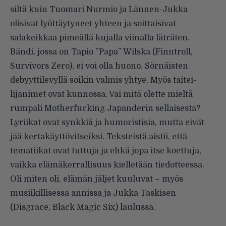
siltä kuin Tuomari Nurmio ja Lännen-Jukka
olisivat lyöttäytyneet yhteen ja soittaisivat
salakeikkaa pimeällä kujalla viinalla läträten.
Bändi, jossa on Tapio ”Papa” Wilska (Finntroll,
Survivors Zero), ei voi olla huono. Sörnäisten
debyyttilevyllä soikin valmis yhtye. Myös taitei­
lijanimet ovat kunnossa. Vai mitä olette mieltä
rumpali Motherfucking Japanderin sellaisesta?
Lyriikat ovat synkkiä ja humoristisia, mutta eivät
jää kertakäyttö­vitseiksi. Teksteistä aistii, että
tematiikat ovat tuttuja ja ehkä jopa itse koettuja,
vaikka elämäkerrallisuus kielletään tiedotteessa.
Oli miten oli, elämän jäljet kuuluvat – myös
musiikillisessa annissa ja Jukka Taskisen
(Disgrace, Black Magic Six) laulussa.