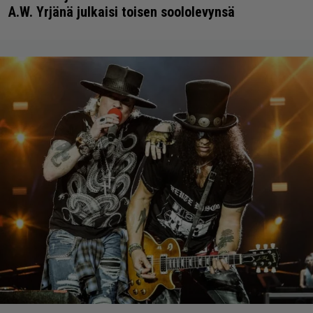
A.W. Yrjänä julkaisi toisen soololevynsä