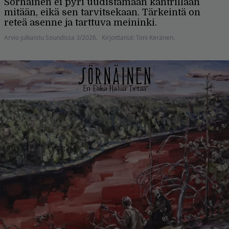
Sörnäinen ei pyri uudistamaan kantrillaan
mitään, eikä sen tarvitse­kaan. Tärkeintä on
reteä asenne ja tarttuva meininki.
Arvio julkaistu Soundissa 3/2026.
Kirjoittanut: Toni Keränen.