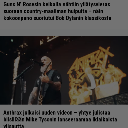
Guns N’ Rosesin keikalla nähtiin yllätysvieras
suoraan country-maailman huipulta – näin
kokoonpano suoriutui Bob Dylanin klassikosta
Anthrax julkaisi uuden videon – yhtye julistaa
biisillään Mike Tysonin lanseeraamaa ikiaikaista
viisautta