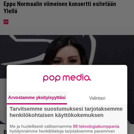
Eppu Normaalin viimeinen konsertti esitetään
Ylellä
Arvostamme yksityisyyttäsi
Valintasi
Tarvitsemme suostumuksesi tarjotaksemme
henkilökohtaisen käyttökokemuksen
Me ja huolellisesti valitsemamme
88 teknologiakumppania
hyödynnämme henkilötietoja tarjotaksemme paremman
Diandra julkaisi upeita kuvia Helsingistä –