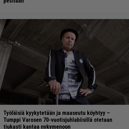
pestiään
Työläisiä kyykytetään ja maaseutu köyhtyy –
Tumppi Varosen 70-vuotisjuhlabiisillä otetaan
tiukasti kantaa nykymenoon