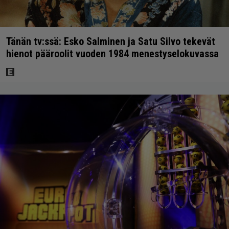
Tänän tv:ssä: Esko Salminen ja Satu Silvo tekevät
hienot pääroolit vuoden 1984 menestyselokuvassa