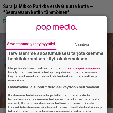
Sara ja Mikko Parikka etsivät uutta kotia –
”Seuraavaan kotiin tämmöinen”
Arvostamme yksityisyyttäsi
Valintasi
Tarvitsemme suostumuksesi tarjotaksemme
henkilökohtaisen käyttökokemuksen
Me ja huolellisesti valitsemamme
88 teknologiakumppania
hyödynnämme henkilötietoja tarjotaksemme paremman
käyttäjäkokemuksen sekä kohdentaaksemme sisältöä ja
mainoksia.
Hyväksymällä suostut tietojesi käyttöön seuraavasti
Käytämme laitetunnisteita ja tallennamme evästeitä
laitteellesi saadaksemme tietoja esimerkiksi sivuista, joilla
vierailit, IP-osoitteestasi sekä laitteesi ominaisuuksista.
Pääset tutustumaan yksityiskohtaisesti käyttötarkoituksiin ja
teknologiakumppaneihimme seuraavalla välilehdellä.