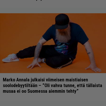
Marko Annala julkaisi viimeisen maistiaisen
soolodebyytiltään – ”Oli vahva tunne, että tällaista
musaa ei oo Suomessa aiemmin tehty”