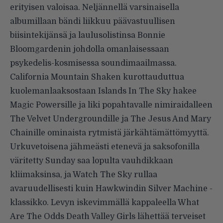
erityisen valoisaa. Neljännellä varsinaisella
albumillaan bändi liikkuu päävastuullisen
biisintekijänsä ja laulusolistinsa Bonnie
Bloomgardenin johdolla omanlaisessaan
psykedelis-kosmisessa soundimaailmassa.
California Mountain Shaken kurottauduttua
kuolemanlaaksostaan Islands In The Sky hakee
Magic Powersille ja liki popahtavalle nimiraidalleen
The Velvet Undergroundille ja The Jesus And Mary
Chainille ominaista rytmistä järkähtämättömyyttä.
Urkuvetoisena jähmeästi etenevä ja saksofonilla
väritetty Sunday saa lopulta vauhdikkaan
kliimaksinsa, ja Watch The Sky rullaa
avaruudellisesti kuin Hawkwindin Silver Machine -
klassikko. Levyn iskevimmällä kappaleella What
Are The Odds Death Valley Girls lähettää terveiset