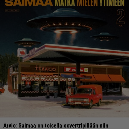
Arvio: Saimaa on toisella covertripillään niin