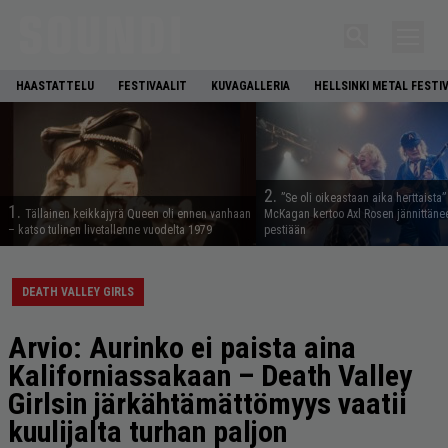
HAASTATTELU
FESTIVAALIT
KUVAGALLERIA
HELLSINKI METAL FESTI
2.
”Se oli oikeastaan aika herttaista”
1.
Tällainen keikkajyrä Queen oli ennen vanhaan
McKagan kertoo Axl Rosen jännittäne
– katso tulinen livetallenne vuodelta 1979
pestiään
DEATH VALLEY GIRLS
Arvio: Aurinko ei paista aina
Kaliforniassakaan – Death Valley
Girlsin järkähtämättömyys vaatii
kuulijalta turhan paljon