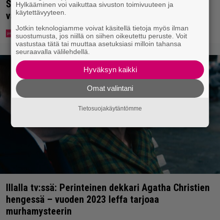
Syötkö perunoita näin? Tutkijat löysivät yhteyden
Hylkääminen voi vaikuttaa sivuston toimivuuteen ja
käytettävyyteen.
vakavaan kansansairauteen
Jotkin teknologiamme voivat käsitellä tietoja myös ilman
suostumusta, jos niillä on siihen oikeutettu peruste. Voit
vastustaa tätä tai muuttaa asetuksiasi milloin tahansa
seuraavalla välilehdellä.
Hyväksyn kaikki
Omat valintani
Tietosuojakäytäntömme
Illalla tv:ssä: Perinteinen dekkari Agatha Christien
hengessä – vuoden 2023 leffa tarjoaa
murhamysteerin