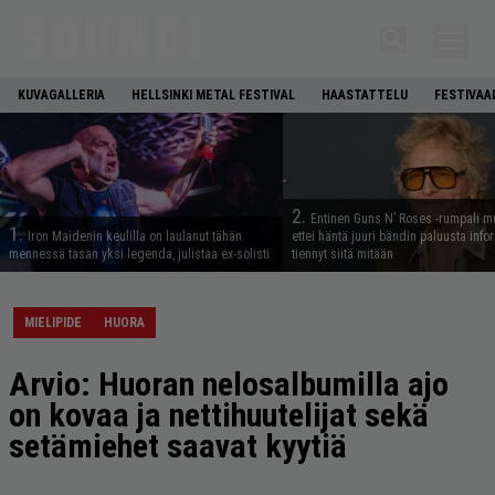
KUVAGALLERIA
HELLSINKI METAL FESTIVAL
HAASTATTELU
FESTIVAA
2.
Entinen Guns N’ Roses -rumpali mu
1.
Iron Maidenin keulilla on laulanut tähän
ettei häntä juuri bändin paluusta info
mennessä tasan yksi legenda, julistaa ex-solisti
tiennyt siitä mitään
MIELIPIDE
HUORA
Arvio: Huoran nelosalbumilla ajo
on kovaa ja nettihuutelijat sekä
setämiehet saavat kyytiä