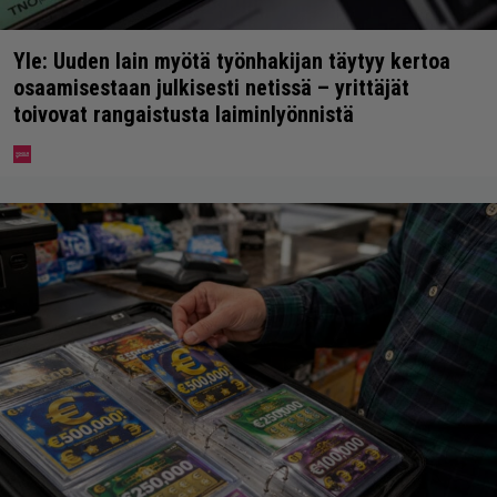
Yle: Uuden lain myötä työnhakijan täytyy kertoa
osaamisestaan julkisesti netissä – yrittäjät
toivovat rangaistusta laiminlyönnistä