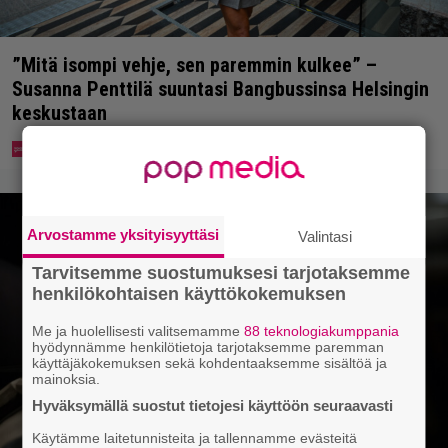
”Mitä isompi vehje, sen paremmin kulkee” –
Susanna Penttilä suuntasi Bangbussinsa Helsingin
keskustaan
Arvostamme yksityisyyttäsi
Valintasi
Tarvitsemme suostumuksesi tarjotaksemme
henkilökohtaisen käyttökokemuksen
Me ja huolellisesti valitsemamme
88 teknologiakumppania
hyödynnämme henkilötietoja tarjotaksemme paremman
käyttäjäkokemuksen sekä kohdentaaksemme sisältöä ja
mainoksia.
Hyväksymällä suostut tietojesi käyttöön seuraavasti
Käytämme laitetunnisteita ja tallennamme evästeitä