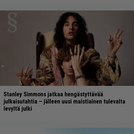
Stanley Simmons jatkaa hengästyttävää
julkaisutahtia – jälleen uusi maistiainen tulevalta
levyltä julki