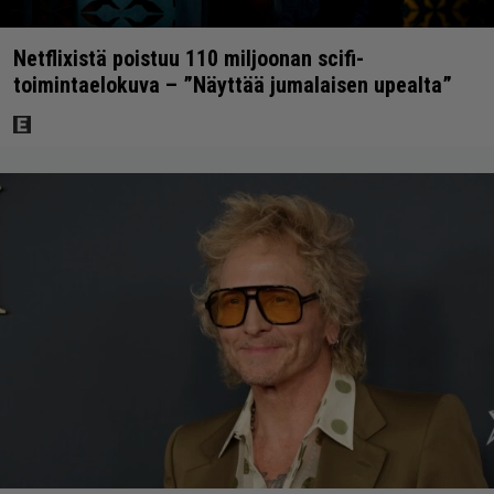
Netflixistä poistuu 110 miljoonan scifi-
toimintaelokuva – ”Näyttää jumalaisen upealta”