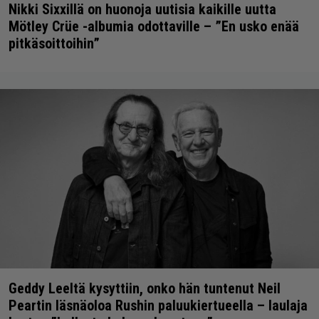
Nikki Sixxillä on huonoja uutisia kaikille uutta
Mötley Crüe -albumia odottaville – ”En usko enää
pitkäsoittoihin”
Geddy Leeltä kysyttiin, onko hän tuntenut Neil
Peartin läsnäoloa Rushin paluukiertueella – laulaja