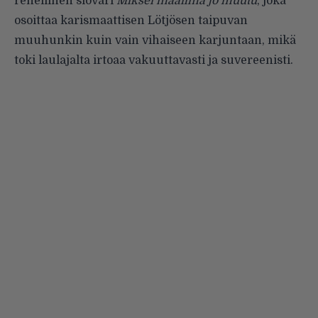
rehellinen slovari
Miksei maailma jo muutu
, joka
osoittaa karismaattisen Lötjösen taipuvan
muuhunkin kuin vain vihaiseen karjuntaan, mikä
toki laulajalta irtoaa vakuuttavasti ja suvereenisti.