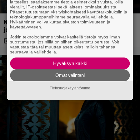
laitteellesi saadaksemme tietoja esimerkiksi sivuista, joilla
vierailit, IP-osoitteestasi sekä laitteesi ominaisuuksista.
Pääset tutustumaan yksityiskohtaisesti käyttötarkoituksiin ja
teknologiakumppaneihimme seuraavalla välilehdellä.
Netflixistä poistuu viiden tähden scifi-leffa – ”Jos
Hylkääminen voi vaikuttaa sivuston toimivuuteen ja
käytettävyyteen.
joku elokuva on eeppinen niin tämä”
Jotkin teknologiamme voivat käsitellä tietoja myös ilman
suostumusta, jos niillä on siihen oikeutettu peruste. Voit
vastustaa tätä tai muuttaa asetuksiasi milloin tahansa
seuraavalla välilehdellä.
Hyväksyn kaikki
Omat valintani
Tietosuojakäytäntömme