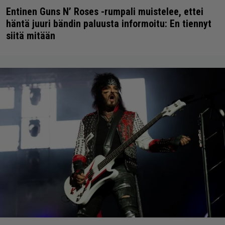
Entinen Guns N’ Roses -rumpali muistelee, ettei
häntä juuri bändin paluusta informoitu: En tiennyt
siitä mitään