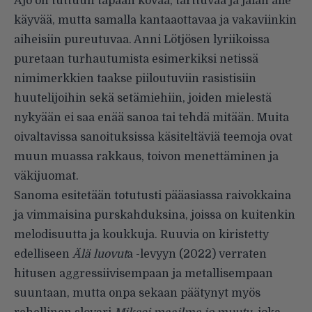
Ajo on tuttuun tapaan kovaa, tarttuvaa ja jalan alle
käyvää, mutta samalla kantaaottavaa ja vakaviinkin
aiheisiin pureutuvaa. Anni Lötjösen lyriikoissa
puretaan turhautumista esimerkiksi netissä
nimimerkkien taakse piiloutuviin rasistisiin
huutelijoihin sekä setämiehiin, joiden mielestä
nykyään ei saa enää sanoa tai tehdä mitään. Muita
oivaltavissa sanoituksissa käsiteltäviä teemoja ovat
muun muassa rakkaus, toivon menettäminen ja
väkijuomat.
Sanoma esitetään totutusti pääasiassa raivokkaina
ja vimmaisina purskahduksina, joissa on kuitenkin
melodisuutta ja koukkuja. Ruuvia on kiristetty
edelliseen
Älä luovut
a -levyyn (2022) verraten
hitusen aggressiivisempaan ja metallisempaan
suuntaan, mutta onpa sekaan päätynyt myös