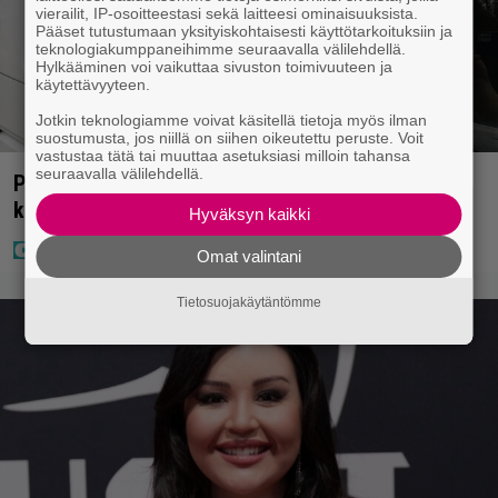
vierailit, IP-osoitteestasi sekä laitteesi ominaisuuksista.
Pääset tutustumaan yksityiskohtaisesti käyttötarkoituksiin ja
teknologiakumppaneihimme seuraavalla välilehdellä.
Hylkääminen voi vaikuttaa sivuston toimivuuteen ja
käytettävyyteen.
Jotkin teknologiamme voivat käsitellä tietoja myös ilman
suostumusta, jos niillä on siihen oikeutettu peruste. Voit
vastustaa tätä tai muuttaa asetuksiasi milloin tahansa
seuraavalla välilehdellä.
Poliisilla tehovalvonta – tästä kysymys ja näin
kauan kestää
Hyväksyn kaikki
Omat valintani
Tietosuojakäytäntömme