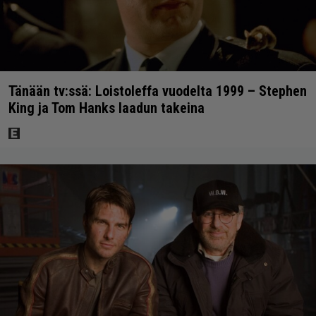
Tänään tv:ssä: Loistoleffa vuodelta 1999 – Stephen
King ja Tom Hanks laadun takeina