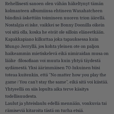
Rehellisesti sanoen olen vähän häkeltynyt tämän
kolmanteen albumiinsa ehtineen Waxahatcheen
bändinä äskettäin toimineen nuoren trion äärellä.
Nostalgia ei iske, vaikkei se Bonny Doonilla oikein
voi sitä olla, koska he eivät ole silloin eläneetkään.
Kapakkapiano kilkuttaa joka tapauksessa kuin
Mungo Jerryllä, jos kohta yleinen ote on paljon
haikeammin mietiskelevä eikä nimiraidan musa on
lääke -filosofiaan voi muuta kuin yhtyä täydestä
sydämestä. Yksi äärimmäisen 70-lukuinen biisi
toteaa kuitenkin, että ”No matter how you play the
game / You can’t stay the same”, eikä sitä voi kiistää.
Yhtyeellä on siis lopulta aika terve käsitys
todellisuudesta.
Laulut ja yhteislaulu edellä mennään, vonkuvia tai
rämiseviä kitaroita tästä on turha etsiä.