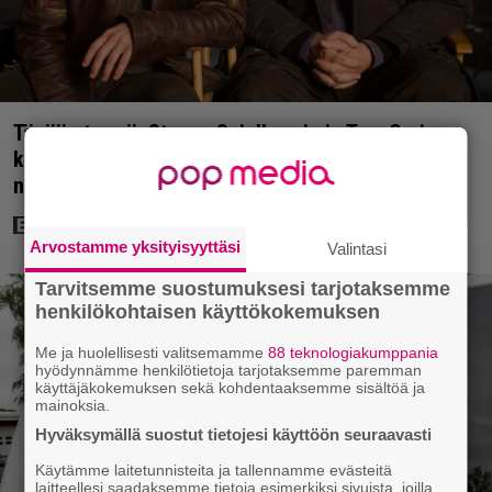
Tänään tv:ssä: Steven Spielbergin ja Tom Cruisen
kaveruus loppui 21 vuotta sitten – Syynä Cruisen
nolo käytös
Arvostamme yksityisyyttäsi
Valintasi
Tarvitsemme suostumuksesi tarjotaksemme
henkilökohtaisen käyttökokemuksen
Me ja huolellisesti valitsemamme
88 teknologiakumppania
hyödynnämme henkilötietoja tarjotaksemme paremman
käyttäjäkokemuksen sekä kohdentaaksemme sisältöä ja
mainoksia.
Hyväksymällä suostut tietojesi käyttöön seuraavasti
Käytämme laitetunnisteita ja tallennamme evästeitä
laitteellesi saadaksemme tietoja esimerkiksi sivuista, joilla