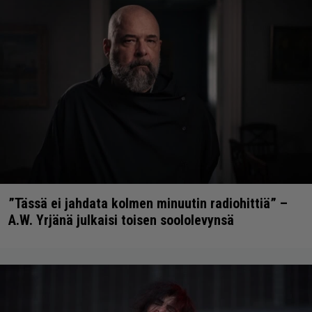
”Tässä ei jahdata kolmen minuutin radiohittiä” –
A.W. Yrjänä julkaisi toisen soololevynsä