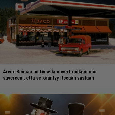
Arvio: Saimaa on toisella covertripillään niin
suvereeni, että se kääntyy itseään vastaan