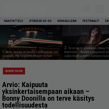
HAASTATTELU
JYTÄKESÄ GO-GO
KUVAGALLERIA
FESTIVAALIT
EN
2.
Se on nyt tai ei koskaan, toteaa Y
1.
Arvio: Saimaa on toisella covertripillään niin
Malmsteen – Ruotsin kitarajumala ly
suvereeni, että se kääntyy itseään vastaan
uuden biisin ja kertoo tulevasta levys
BONNY DOON
Arvio: Kaipuuta
yksinkertaisempaan aikaan –
Bonny Doonilla on terve käsitys
todellisuudesta