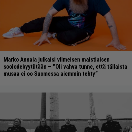
Marko Annala julkaisi viimeisen maistiaisen
soolodebyytiltään – ”Oli vahva tunne, että tällaista
musaa ei oo Suomessa aiemmin tehty”