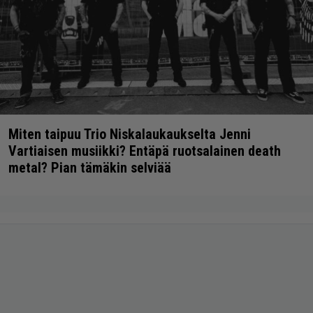
Miten taipuu Trio Niskalaukaukselta Jenni
Vartiaisen musiikki? Entäpä ruotsalainen death
metal? Pian tämäkin selviää