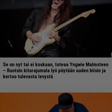
Se on nyt tai ei koskaan, toteaa Yngwie Malmsteen
– Ruotsin kitarajumala lyö pöytään uuden biisin ja
kertoo tulevasta levystä