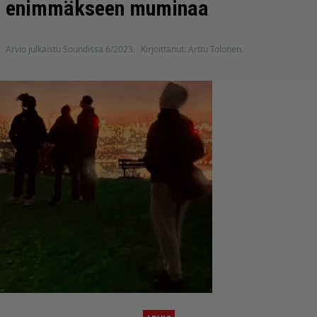
enimmäkseen muminaa
Arvio julkaistu Soundissa 6/2023.
Kirjoittanut: Arttu Tolonen.