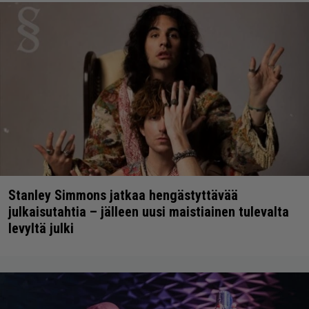
Stanley Simmons jatkaa hengästyttävää
julkaisutahtia – jälleen uusi maistiainen tulevalta
levyltä julki