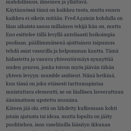
mahdollisuus, ilmeinen ja yllättävä.
Käytännössä tämä on kaikkea tuota, mutta ennen
kaikkea ei oikein mitään. Fred Againin kohdalla on
liian aikaista sanoa millainen tekijä hän on, mutta
Eno esittelee tällä levyllä anteliaasti heikoimpia
puoliaan, päällimmäisenä ajoittainen taipumus
tehdä asiat vasurilla ja helpomman kautta. Tämä
hidastettu ja vanuva yhteentörmäys synnyttää
uuden genren, jonka toivon myös jäävän tähän
yhteen levyyn: mumble ambient. Niinä hetkinä,
kun tässä on joku etäisesti tarttumapintaa
muistuttava elementti, se on liiallisen laveerattuun
äänimattoon upotettu mumina.
Käteen jää olo, että on lähdetty kulkemaan kohti
jotain ajatusta tai ideaa, mutta lopulta on jääty
puolitiehen, ison vaseliinilla lääsityn ikkunan