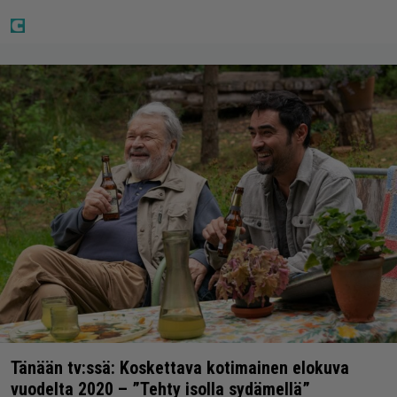
Tänään tv:ssä: Koskettava kotimainen elokuva
vuodelta 2020 – ”Tehty isolla sydämellä”