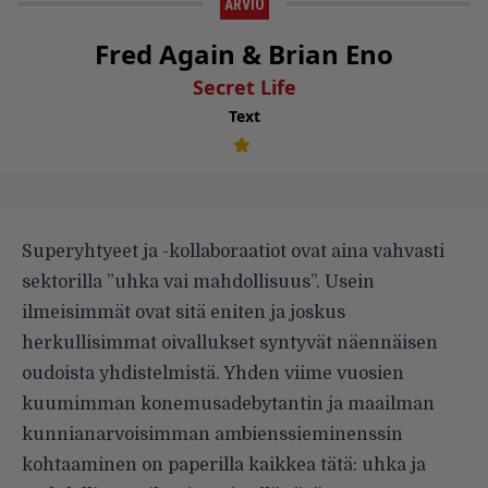
ARVIO
Fred Again & Brian Eno
Secret Life
Text
Superyhtyeet ja -kollaboraatiot ovat aina vahvasti
sektorilla ”uhka vai mahdollisuus”. Usein
ilmeisimmät ovat sitä eniten ja joskus
herkullisimmat oivallukset syntyvät näennäisen
oudoista yhdistelmistä. Yhden viime vuosien
kuumimman konemusadebytantin ja maailman
kunnianarvoisimman ambienssieminenssin
kohtaaminen on paperilla kaikkea tätä: uhka ja