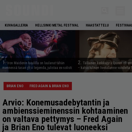
KUVAGALLERIA
HELLSINKI METAL FESTIVAL
HAASTATTELU
FESTIVAA
1.
2.
Iron Maidenin keulilla on laulanut tähän
Tällainen keikkajyrä Queen oli e
mennessä tasan yksi legenda, julistaa ex-solisti
– katso tulinen livetallenne vuodelta
BRIAN ENO
FRED AGAIN & BRIAN ENO
Arvio: Konemusadebytantin ja
ambienssieminenssin kohtaaminen
on valtava pettymys – Fred Again
ja Brian Eno tulevat luoneeksi