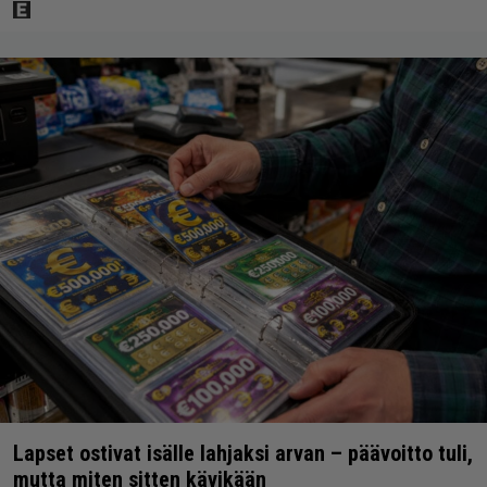
Lapset ostivat isälle lahjaksi arvan – päävoitto tuli,
mutta miten sitten kävikään