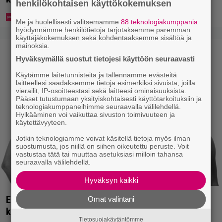
henkilökohtaisen käyttökokemuksen
Me ja huolellisesti valitsemamme
88 teknologiakumppania
hyödynnämme henkilötietoja tarjotaksemme paremman
käyttäjäkokemuksen sekä kohdentaaksemme sisältöä ja
mainoksia.
Hyväksymällä suostut tietojesi käyttöön seuraavasti
Käytämme laitetunnisteita ja tallennamme evästeitä
laitteellesi saadaksemme tietoja esimerkiksi sivuista, joilla
vierailit, IP-osoitteestasi sekä laitteesi ominaisuuksista.
Pääset tutustumaan yksityiskohtaisesti käyttötarkoituksiin ja
teknologiakumppaneihimme seuraavalla välilehdellä.
Hylkääminen voi vaikuttaa sivuston toimivuuteen ja
käytettävyyteen.
Jotkin teknologiamme voivat käsitellä tietoja myös ilman
suostumusta, jos niillä on siihen oikeutettu peruste. Voit
vastustaa tätä tai muuttaa asetuksiasi milloin tahansa
seuraavalla välilehdellä.
Hyväksyn kaikki
Eppu Normaali soitti kaikkien aikojen viimeisen
Omat valintani
konserttinsa – nämä kappaleet sillä kuultiin
Tietosuojakäytäntömme