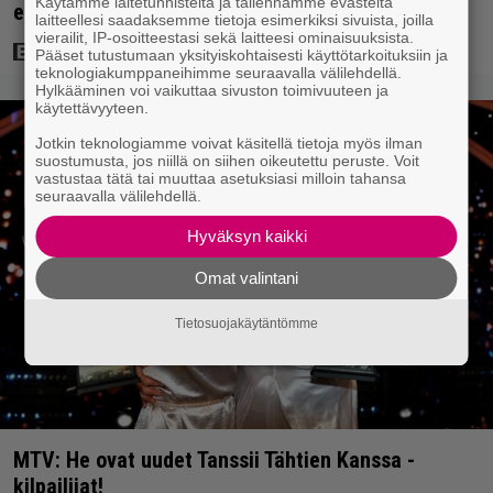
Käytämme laitetunnisteita ja tallennamme evästeitä
ensimmäinen elokuvaesiintyminen
laitteellesi saadaksemme tietoja esimerkiksi sivuista, joilla
vierailit, IP-osoitteestasi sekä laitteesi ominaisuuksista.
Pääset tutustumaan yksityiskohtaisesti käyttötarkoituksiin ja
teknologiakumppaneihimme seuraavalla välilehdellä.
Hylkääminen voi vaikuttaa sivuston toimivuuteen ja
käytettävyyteen.
Jotkin teknologiamme voivat käsitellä tietoja myös ilman
suostumusta, jos niillä on siihen oikeutettu peruste. Voit
vastustaa tätä tai muuttaa asetuksiasi milloin tahansa
seuraavalla välilehdellä.
Hyväksyn kaikki
Omat valintani
Tietosuojakäytäntömme
MTV: He ovat uudet Tanssii Tähtien Kanssa -
kilpailijat!