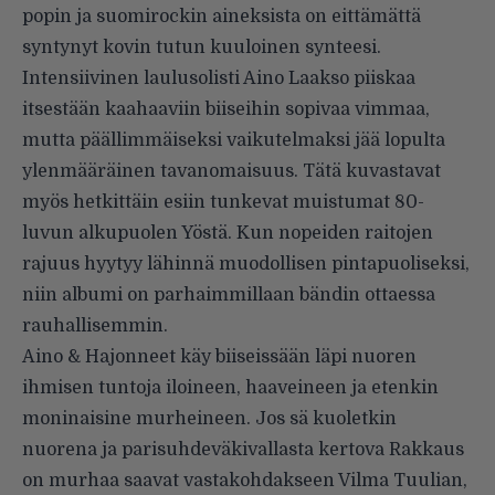
popin ja suomirockin aineksista on eittämättä
syntynyt kovin tutun kuuloinen synteesi.
Intensiivinen laulusolisti Aino Laakso piiskaa
itsestään kaahaaviin biiseihin sopivaa vimmaa,
mutta päällimmäiseksi vaikutelmaksi jää lopulta
ylenmääräinen tavanomaisuus. Tätä kuvastavat
myös hetkittäin esiin tunkevat muistumat 80-
luvun alkupuolen Yöstä. Kun nopeiden raitojen
rajuus hyytyy lähinnä muodollisen pintapuoliseksi,
niin albumi on parhaimmillaan bändin ottaessa
rauhallisemmin.
Aino & Hajonneet käy biiseissään läpi nuoren
ihmisen tuntoja iloineen, haaveineen ja etenkin
moninaisine murheineen. Jos sä kuoletkin
nuorena ja parisuhdeväkivallasta kertova Rakkaus
on murhaa saavat vastakohdakseen Vilma Tuulian,