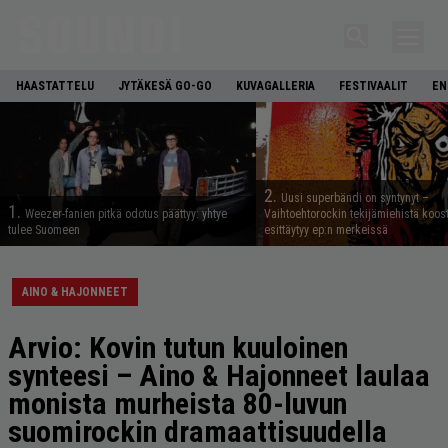
HAASTATTELU
JYTÄKESÄ GO-GO
KUVAGALLERIA
FESTIVAALIT
EN
2.
Uusi superbändi on syntynyt –
1.
Weezer-fanien pitkä odotus päättyy: yhtye
Vaihtoehtorockin tekijämiehistä koos
tulee Suomeen
esittäytyy ep:n merkeissä
AINO & HAJONNEET
Arvio: Kovin tutun kuuloinen
synteesi – Aino & Hajonneet laulaa
monista murheista 80-luvun
suomirockin dramaattisuudella