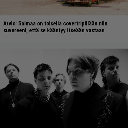
Arvio: Saimaa on toisella covertripillään niin
suvereeni, että se kääntyy itseään vastaan