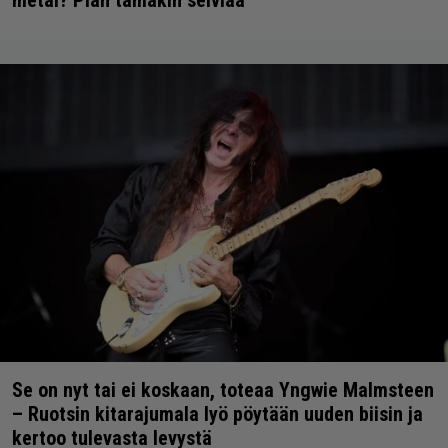
Se on nyt tai ei koskaan, toteaa Yngwie Malmsteen
– Ruotsin kitarajumala lyö pöytään uuden biisin ja
kertoo tulevasta levystä