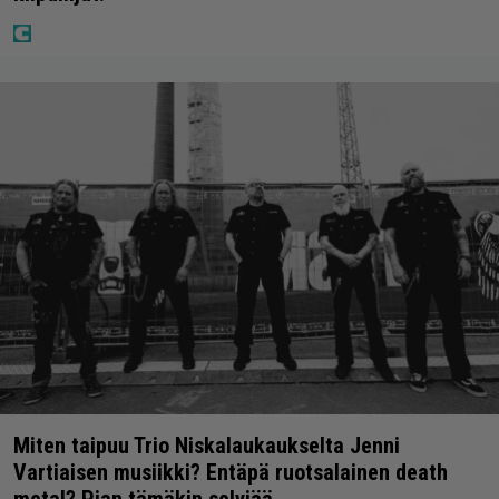
Miten taipuu Trio Niskalaukaukselta Jenni
Vartiaisen musiikki? Entäpä ruotsalainen death
metal? Pian tämäkin selviää