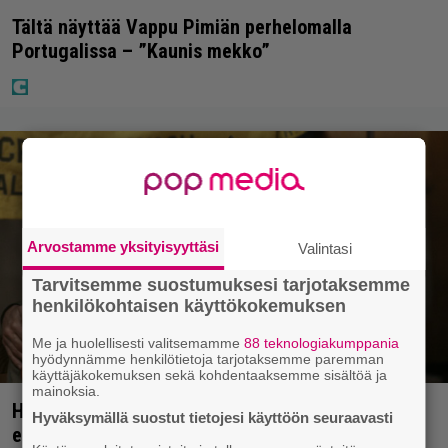
Tältä näyttää Vappu Pimiän perhelomalla
Portugalissa – ”Kaunis mekko”
Arvostamme yksityisyyttäsi
Valintasi
Tarvitsemme suostumuksesi tarjotaksemme
henkilökohtaisen käyttökokemuksen
Me ja huolellisesti valitsemamme
88 teknologiakumppania
hyödynnämme henkilötietoja tarjotaksemme paremman
käyttäjäkokemuksen sekä kohdentaaksemme sisältöä ja
mainoksia.
Huippuleffa suoratoistossa: DiCaprion
Hyväksymällä suostut tietojesi käyttöön seuraavasti
ensimmäinen päärooli – ja Tobey Maguiren