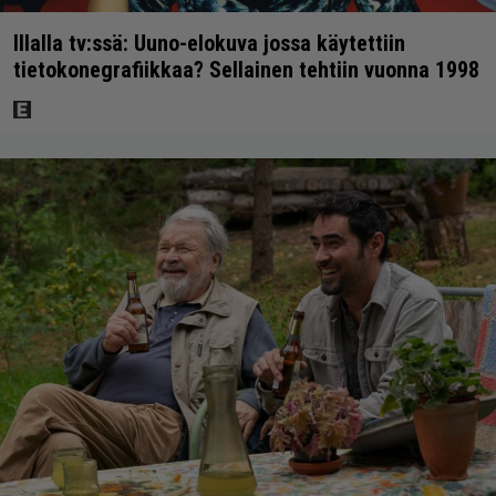
Illalla tv:ssä: Uuno-elokuva jossa käytettiin
tietokonegrafiikkaa? Sellainen tehtiin vuonna 1998