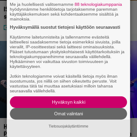
Me ja huolellisesti valitsemamme
88 teknologiakumppania
IS: Hjalliksen ja Jasminen häissä suomalainen
hyödynnämme henkilötietoja tarjotaksemme paremman
käyttäjäkokemuksen sekä kohdentaaksemme sisältöä ja
supertähti
mainoksia.
Hyväksymällä suostut tietojesi käyttöön seuraavasti
Käytämme laitetunnisteita ja tallennamme evästeitä
laitteellesi saadaksemme tietoja esimerkiksi sivuista, joilla
vierailit, IP-osoitteestasi sekä laitteesi ominaisuuksista.
Pääset tutustumaan yksityiskohtaisesti käyttötarkoituksiin ja
teknologiakumppaneihimme seuraavalla välilehdellä.
Hylkääminen voi vaikuttaa sivuston toimivuuteen ja
käytettävyyteen.
Jotkin teknologiamme voivat käsitellä tietoja myös ilman
suostumusta, jos niillä on siihen oikeutettu peruste. Voit
vastustaa tätä tai muuttaa asetuksiasi milloin tahansa
seuraavalla välilehdellä.
Hyväksyn kaikki
Omat valintani
Hellsinki Metal Festival -galleria, osa 2: Opeth,
Tietosuojakäytäntömme
Paradise Lost, The Kovenant ja muut päätöspäivän