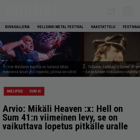
KUVAGALLERIA
HELLSINKI METAL FESTIVAL
HAASTATTELU
FESTIVAA
1.
2.
Iron Maidenin keulilla on laulanut tähän
Tällainen keikkajyrä Queen oli e
mennessä tasan yksi legenda, julistaa ex-solisti
– katso tulinen livetallenne vuodelta
MIELIPIDE
SUM 41
Arvio: Mikäli Heaven :x: Hell on
Sum 41:n viimeinen levy, se on
vaikuttava lopetus pitkälle uralle