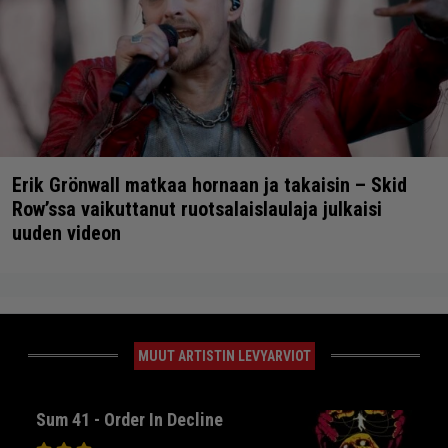
Erik Grönwall matkaa hornaan ja takaisin – Skid
Row’ssa vaikuttanut ruotsalaislaulaja julkaisi
uuden videon
MUUT ARTISTIN LEVYARVIOT
Sum 41 - Order In Decline