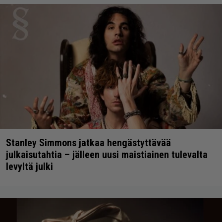
Stanley Simmons jatkaa hengästyttävää
julkaisutahtia – jälleen uusi maistiainen tulevalta
levyltä julki