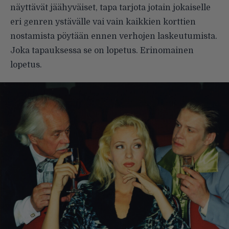
näyttävät jäähyväiset, tapa tarjota jotain jokaiselle
eri genren ystävälle vai vain kaikkien korttien
nostamista pöytään ennen verhojen laskeutumista.
Joka tapauksessa se on lopetus. Erinomainen
lopetus.