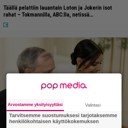
Täällä pelattiin lauantain Loton ja Jokerin isot
rahat – Tokmannilla, ABC:lla, netissä…
Arvostamme yksityisyyttäsi
Valintasi
Tarvitsemme suostumuksesi tarjotaksemme
henkilökohtaisen käyttökokemuksen