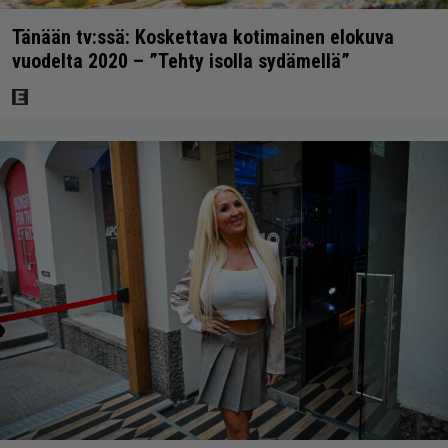
Tänään tv:ssä: Koskettava kotimainen elokuva
vuodelta 2020 – ”Tehty isolla sydämellä”