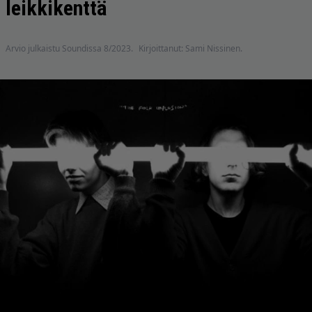
leikkikenttä
Arvio julkaistu Soundissa 8/2023.
Kirjoittanut: Sami Nissinen.