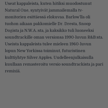
Useat kappaleista, kuten hitiksi muodostunut
Natural One, syntyivät jammailemalla tv-
monitorien esittäessä elokuvaa. Barlow’lla oli
tuohon aikaan pakkomielle Dr. Dresta, Snoop
Dogista ja N.W.A.:sta, ja kaksikko tuli luoneeksi
soundtrackille oman versionsa 1990-luvun R&B:sta.
Useista kappaleista tulee mieleen 1960-luvun
lopun New Yorkissa toiminut, futuristinen
kulttiyhtye Silver Apples. Uudelleenjulkaisulla
kuullaan remasteroitu versio soundtrackista ja pari
remixiä.