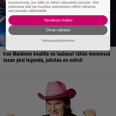
suostumusta, jos niillä on siihen oikeutettu peruste. Voit
vastustaa tätä tai muuttaa asetuksiasi milloin tahansa
seuraavalla välilehdellä.
Hyväksyn kaikki
Omat valintani
Tietosuojakäytäntömme
Iron Maidenin keulilla on laulanut tähän mennessä
tasan yksi legenda, julistaa ex-solisti