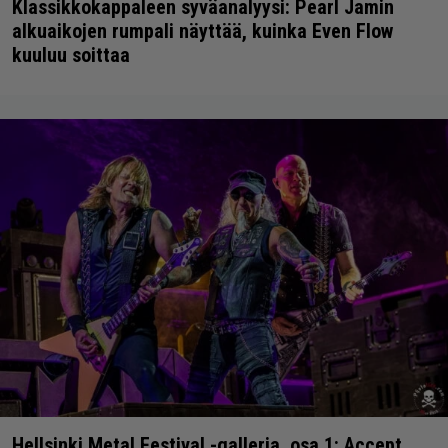
Klassikkokappaleen syväanalyysi: Pearl Jamin
alkuaikojen rumpali näyttää, kuinka Even Flow
kuuluu soittaa
Hellsinki Metal Festival -galleria, osa 1: Accept,