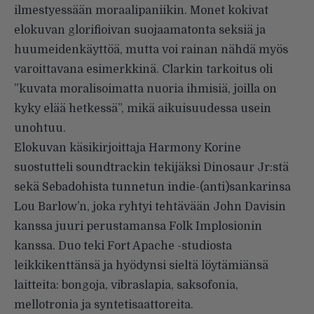
ilmestyessään moraalipaniikin. Monet kokivat
elokuvan glorifioivan suojaamatonta seksiä ja
huumeidenkäyttöä, mutta voi rainan nähdä myös
varoittavana esimerkkinä. Clarkin tarkoitus oli
”kuvata moralisoimatta nuoria ihmisiä, joilla on
kyky elää hetkessä”, mikä aikuisuudessa usein
unohtuu.
Elokuvan käsikirjoittaja Harmony Korine
suostutteli soundtrackin tekijäksi Dinosaur Jr:stä
sekä Sebadohista tunnetun indie-(anti)sankarinsa
Lou Barlow’n, joka ryhtyi tehtävään John Davisin
kanssa juuri perustamansa Folk Implosionin
kanssa. Duo teki Fort Apache -studiosta
leikkikenttänsä ja hyödynsi sieltä löytämiänsä
laitteita: bongoja, vibraslapia, saksofonia,
mellotronia ja syntetisaattoreita.