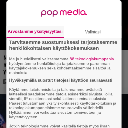
Arvostamme yksityisyyttäsi
Valintasi
Tarvitsemme suostumuksesi tarjotaksemme
henkilökohtaisen käyttökokemuksen
Nyt Netflixissä: Christopher Nolanin viiden tähden
Me ja huolellisesti valitsemamme
88 teknologiakumppania
hyödynnämme henkilötietoja tarjotaksemme paremman
mysteerileffa – ”Huikean hienosti kirjoitettu
käyttäjäkokemuksen sekä kohdentaaksemme sisältöä ja
yllätyskäänteiden sarja”
mainoksia.
Hyväksymällä suostut tietojesi käyttöön seuraavasti
Käytämme laitetunnisteita ja tallennamme evästeitä
laitteellesi saadaksemme tietoja esimerkiksi sivuista, joilla
vierailit, IP-osoitteestasi sekä laitteesi ominaisuuksista.
Pääset tutustumaan yksityiskohtaisesti käyttötarkoituksiin ja
teknologiakumppaneihimme seuraavalla välilehdellä.
Hylkääminen voi vaikuttaa sivuston toimivuuteen ja
käytettävyyteen.
Jotkin teknologiamme voivat käsitellä tietoja myös ilman