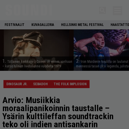
FESTIVAALIT
KUVAGALLERIA
HELLSINKI METAL FESTIVAL
HAASTATTE
1.
2.
Tällainen keikkajyrä Queen oli ennen vanhaan
Iron Maidenin keulilla on laulanut
– katso tulinen livetallenne vuodelta 1979
mennessä tasan yksi legenda, julistaa
DINOSAUR JR.
SEBADOH
THE FOLK IMPLOSION
Arvio: Musiikkia
moraalipanikoinnin taustalle –
Ysärin kulttileffan soundtrackin
teko oli indien antisankarin