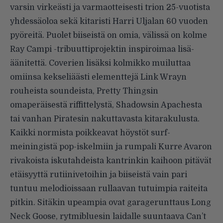
varsin virkeästi ja varmaotteisesti trion 25-vuotista
yhdessäoloa sekä kitaristi Harri Uljalan 60 vuoden
pyöreitä. Puolet biiseistä on omia, välissä on kolme
Ray Campi -tribuuttiprojektin inspiroimaa lisä-
äänitettä. Coverien lisäksi kolmikko muiluttaa
omiinsa kekseliäästi elementtejä Link Wrayn
rouheista soundeista, Pretty Thingsin
omaperäisestä riffittelystä, Shadowsin Apachesta
tai vanhan Piratesin nakuttavasta kitarakulusta.
Kaikki normista poikkeavat höystöt surf-
meiningistä pop-iskelmiin ja rumpali Kurre Avaron
rivakoista iskutahdeista kantrinkin kaihoon pitävät
etäisyyttä rutiinivetoihin ja biiseistä vain pari
tuntuu melodioissaan rullaavan tutuimpia raiteita
pitkin. Sitäkin upeampia ovat garagerunttaus Long
Neck Goose, rytmibluesin laidalle suuntaava Can’t