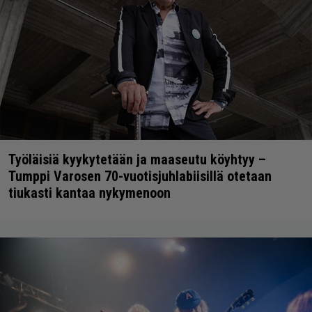
Työläisiä kyykytetään ja maaseutu köyhtyy –
Tumppi Varosen 70-vuotisjuhlabiisillä otetaan
tiukasti kantaa nykymenoon