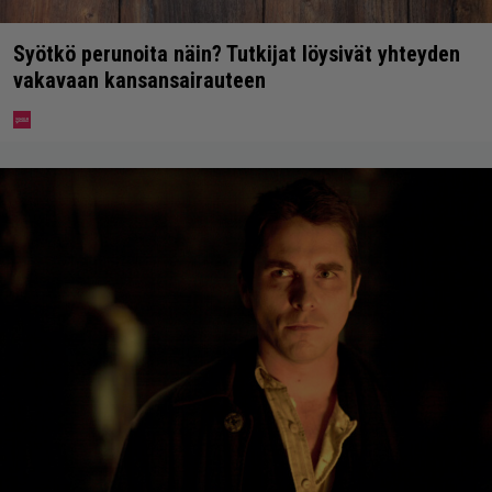
Syötkö perunoita näin? Tutkijat löysivät yhteyden
vakavaan kansansairauteen