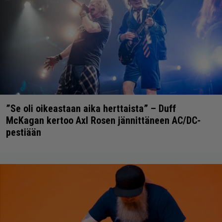
”Se oli oikeastaan aika herttaista” – Duff
McKagan kertoo Axl Rosen jännittäneen AC/DC-
pestiään