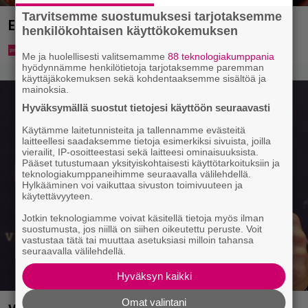
Tarvitsemme suostumuksesi tarjotaksemme
Eurojackpotista 80 000 euroa Suomeen – tänne
henkilökohtaisen käyttökokemuksen
Me ja huolellisesti valitsemamme
88 teknologiakumppania
hyödynnämme henkilötietoja tarjotaksemme paremman
käyttäjäkokemuksen sekä kohdentaaksemme sisältöä ja
mainoksia.
Hyväksymällä suostut tietojesi käyttöön seuraavasti
Käytämme laitetunnisteita ja tallennamme evästeitä
laitteellesi saadaksemme tietoja esimerkiksi sivuista, joilla
vierailit, IP-osoitteestasi sekä laitteesi ominaisuuksista.
Pääset tutustumaan yksityiskohtaisesti käyttötarkoituksiin ja
teknologiakumppaneihimme seuraavalla välilehdellä.
Hylkääminen voi vaikuttaa sivuston toimivuuteen ja
käytettävyyteen.
Jotkin teknologiamme voivat käsitellä tietoja myös ilman
suostumusta, jos niillä on siihen oikeutettu peruste. Voit
vastustaa tätä tai muuttaa asetuksiasi milloin tahansa
seuraavalla välilehdellä.
Hyväksyn kaikki
Omat valintani