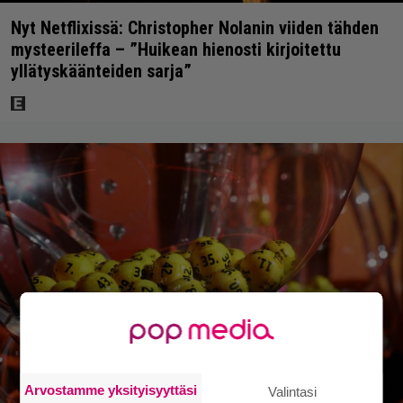
Nyt Netflixissä: Christopher Nolanin viiden tähden
mysteerileffa – ”Huikean hienosti kirjoitettu
yllätyskäänteiden sarja”
Arvostamme yksityisyyttäsi
Valintasi