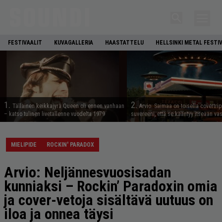
FESTIVAALIT
KUVAGALLERIA
HAASTATTELU
HELLSINKI METAL FESTI
1.
2.
Tällainen keikkajyrä Queen oli ennen vanhaan
Arvio: Saimaa on toisella covertrip
– katso tulinen livetallenne vuodelta 1979
suvereeni, että se kääntyy itseään va
MIELIPIDE
ROCKIN' PARADOX
Arvio: Neljännesvuosisadan
kunniaksi – Rockin’ Paradoxin omia
ja cover-vetoja sisältävä uutuus on
iloa ja onnea täysi