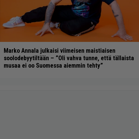
Marko Annala julkaisi viimeisen maistiaisen
soolodebyytiltään – ”Oli vahva tunne, että tällaista
musaa ei oo Suomessa aiemmin tehty”