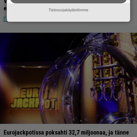
Vappu Pimiästä tuli miljoonikko – eikä yksi milli
edes riitä, näin se tapahtui
Tietosuojakäytäntömme
Eurojackpotissa poksahti 32,7 miljoonaa, ja tänne