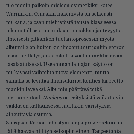
tuo monin paikoin mieleen esimerkiksi Fates
Warningin. Omaakin näkemystä on selkeästi
mukana, ja osan miehistöstä tausta klassisessa
pikametallissa tuo mukaan napakkaa jäntevyyttä.
Ilmeisesti pitkähkön tuotan­toprosessin myötä
albumille on kuitenkin ilmaantunut jonkin verran
tason heittelyä, eikä pakettia voi luonnehtia aivan
tasalaatuisek­si. Useamman laulajan käyttö on
mukavasti vaihtelua tuova ele­mentti, mutta
samalla se levittää ilmaisukirjoa kenties tarpeetto­
mankin laveaksi. Albumin päättävä pitkä
instrumentaali
Nucleus
on esityksistä vaikuttavin,
vaikka on kattauksessa muitakin väristyksiä
aiheuttavia osumia.
Subspace Radion lähestymis­tapa progerockiin on
tällä haavaa hillityn selkopiirteinen. Tarpeetonta