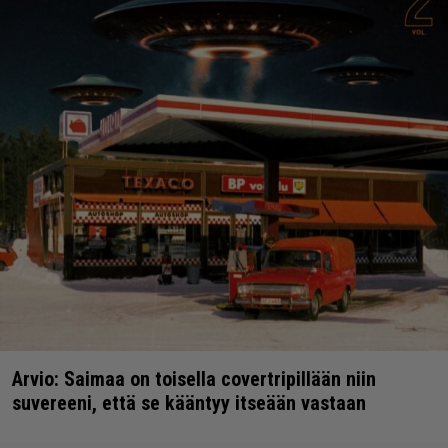
Arvio: Saimaa on toisella covertripillään niin
suvereeni, että se kääntyy itseään vastaan