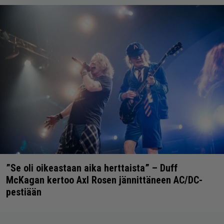
”Se oli oikeastaan aika herttaista” – Duff
McKagan kertoo Axl Rosen jännittäneen AC/DC-
pestiään