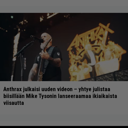
Anthrax julkaisi uuden videon – yhtye julistaa
biisillään Mike Tysonin lanseeraamaa ikiaikaista
viisautta