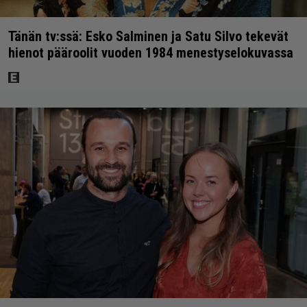
Tänän tv:ssä: Esko Salminen ja Satu Silvo tekevät
hienot pääroolit vuoden 1984 menestyselokuvassa