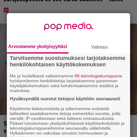
Arvostamme yksityisyyttäsi
Valintasi
Tarvitsemme suostumuksesi tarjotaksemme
henkilökohtaisen käyttökokemuksen
Me ja huolellisesti valitsemamme
88 teknologiakumppania
hyödynnämme henkilötietoja tarjotaksemme paremman
käyttäjäkokemuksen sekä kohdentaaksemme sisältöä ja
mainoksia.
Hyväksymällä suostut tietojesi käyttöön seuraavasti
Käytämme laitetunnisteita ja tallennamme evästeitä
laitteellesi saadaksemme tietoja esimerkiksi sivuista, joilla
vierailit, IP-osoitteestasi sekä laitteesi ominaisuuksista.
Syötkö perunoita näin? Tutkijat löysivät yhteyden
Pääset tutustumaan yksityiskohtaisesti käyttötarkoituksiin ja
teknologiakumppaneihimme seuraavalla välilehdellä.
vakavaan kansansairauteen
Hylkääminen voi vaikuttaa sivuston toimivuuteen ja