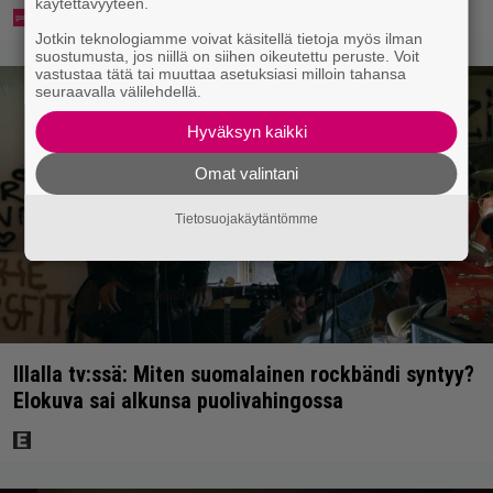
käytettävyyteen.
Jotkin teknologiamme voivat käsitellä tietoja myös ilman
suostumusta, jos niillä on siihen oikeutettu peruste. Voit
vastustaa tätä tai muuttaa asetuksiasi milloin tahansa
seuraavalla välilehdellä.
Hyväksyn kaikki
Omat valintani
Tietosuojakäytäntömme
Illalla tv:ssä: Miten suomalainen rockbändi syntyy?
Elokuva sai alkunsa puolivahingossa