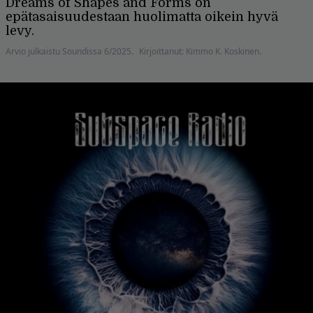
Dreams of Shapes and Forms on
epätasaisuudestaan huolimatta oikein hyvä
levy.
Arvio julkaistu Soundissa 6/2025.
Kirjoittanut: Kimmo K. Koskinen.