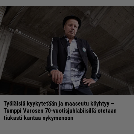
Työläisiä kyykytetään ja maaseutu köyhtyy –
Tumppi Varosen 70-vuotisjuhlabiisillä otetaan
tiukasti kantaa nykymenoon