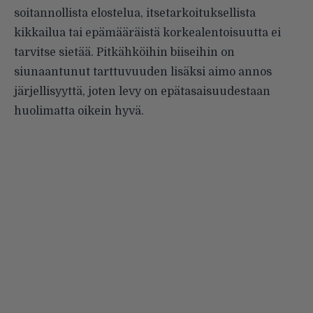
soitannollista elostelua, itsetarkoi­tuksellista
kikkailua tai epämää­räistä korkealentoisuutta ei
tarvitse sietää. Pitkähköihin biiseihin on
siunaantunut tarttuvuuden lisäksi aimo annos
järjellisyyttä, joten levy on epätasaisuudestaan
huolimatta oikein hyvä.