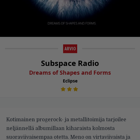
ARVIO
Subspace Radio
Dreams of Shapes and Forms
Eclipse
Kotimainen progerock- ja metallitoimija tarjoilee
neljännellä albumillaan kiharaista kolmosta
suoraviivaisem­paa otetta. Meno on virtaviivaista ja