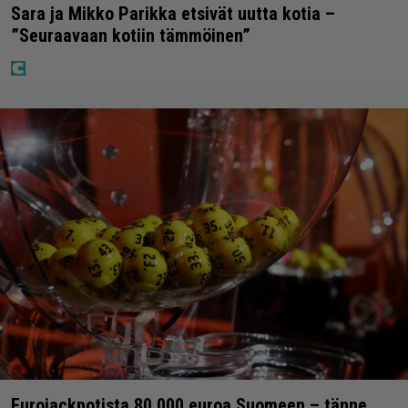
Sara ja Mikko Parikka etsivät uutta kotia –
”Seuraavaan kotiin tämmöinen”
Eurojackpotista 80 000 euroa Suomeen – tänne