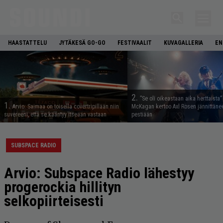
HAASTATTELU
JYTÄKESÄ GO-GO
FESTIVAALIT
KUVAGALLERIA
EN
2.
”Se oli oikeastaan aika herttaista”
1.
Arvio: Saimaa on toisella covertripillään niin
McKagan kertoo Axl Rosen jännittäne
suvereeni, että se kääntyy itseään vastaan
pestiään
SUBSPACE RADIO
Arvio: Subspace Radio lähestyy
progerockia hillityn
selkopiirteisesti