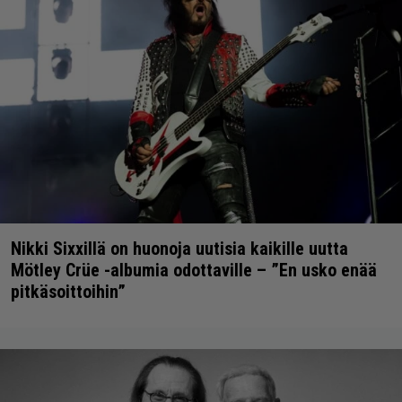
Nikki Sixxillä on huonoja uutisia kaikille uutta
Mötley Crüe -albumia odottaville – ”En usko enää
pitkäsoittoihin”