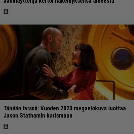
ääninäyttelijä kertoi näkemyksensä aiheesta
Tänään tv:ssä: Vuoden 2023 megaelokuva luottaa
Jason Stathamin karismaan