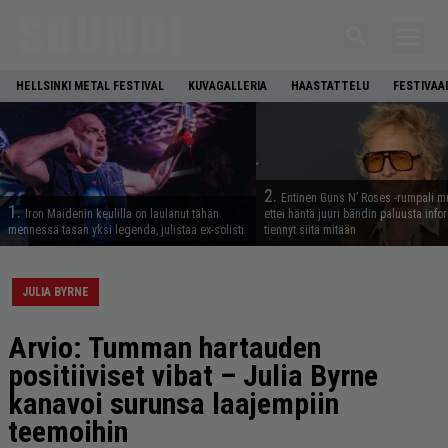
HELLSINKI METAL FESTIVAL
KUVAGALLERIA
HAASTATTELU
FESTIVAA
2.
Entinen Guns N’ Roses -rumpali mu
1.
Iron Maidenin keulilla on laulanut tähän
ettei häntä juuri bändin paluusta info
mennessä tasan yksi legenda, julistaa ex-solisti
tiennyt siitä mitään
JULIA BYRNE
Arvio: Tumman hartauden
positiiviset vibat – Julia Byrne
kanavoi surunsa laajempiin
teemoihin