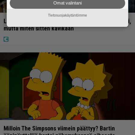
Omat valintani
Tietosuojakäytäntömme
Lapset ostivat isälle lahjaksi arvan – päävoitto tuli,
mutta miten sitten kävikään
Milloin The Simpsons viimein päättyy? Bartin