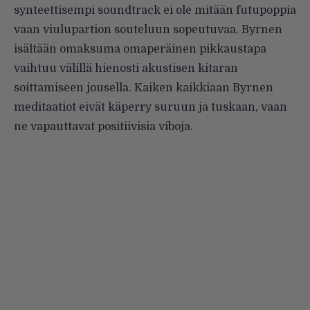
synteettisempi soundtrack ei ole mitään futupoppia
vaan viulupartion souteluun sopeutuvaa. Byrnen
isältään omaksuma omaperäinen pikkaustapa
vaihtuu välillä hienosti akustisen kitaran
soittamiseen jousella. Kaiken kaikkiaan Byrnen
meditaatiot eivät käperry suruun ja tuskaan, vaan
ne vapauttavat positiivisia viboja.