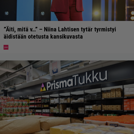
”Äiti, mitä v…” – Niina Lahtisen tytär tyrmistyi
äidistään otetusta kansikuvasta