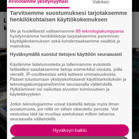
Arvostamme yksityisyyttäsi
Valintasi
Tarvitsemme suostumuksesi tarjotaksemme
henkilökohtaisen käyttökokemuksen
Livearvio: Kaikki häipyy, niin myös Eppu Normaali
kunniakkaasti keikkalavoilta
Me ja huolellisesti valitsemamme
88 teknologiakumppania
hyödynnämme henkilötietoja tarjotaksemme paremman
käyttäjäkokemuksen sekä kohdentaaksemme sisältöä ja
mainoksia.
Hyväksymällä suostut tietojesi käyttöön seuraavasti
Käytämme laitetunnisteita ja tallennamme evästeitä
laitteellesi saadaksemme tietoja esimerkiksi sivuista, joilla
vierailit, IP-osoitteestasi sekä laitteesi ominaisuuksista.
Pääset tutustumaan yksityiskohtaisesti käyttötarkoituksiin ja
teknologiakumppaneihimme seuraavalla välilehdellä.
Hylkääminen voi vaikuttaa sivuston toimivuuteen ja
käytettävyyteen.
Jotkin teknologiamme voivat käsitellä tietoja myös ilman
suostumusta, jos niillä on siihen oikeutettu peruste. Voit
vastustaa tätä tai muuttaa asetuksiasi milloin tahansa
seuraavalla välilehdellä.
Hyväksyn kaikki