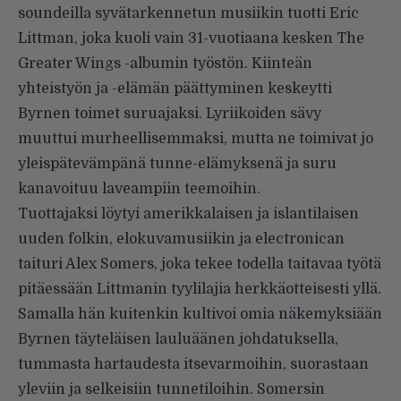
soundeilla syvätarkennetun musiikin tuotti Eric
Littman, joka kuoli vain 31-vuotiaana kesken The
Greater Wings -albumin työstön. Kiinteän
yhteistyön ja -elämän päättyminen keskeytti
Byrnen toimet suruajaksi. Lyriikoiden sävy
muuttui murheellisemmaksi, mutta ne toimivat jo
yleispätevämpänä tunne-elämyksenä ja suru
kanavoituu laveampiin teemoihin.
Tuottajaksi löytyi amerikkalaisen ja islantilaisen
uuden folkin, elokuvamusiikin ja electronican
taituri Alex Somers, joka tekee todella taitavaa työtä
pitäessään Littmanin tyylilajia herkkäotteisesti yllä.
Samalla hän kuitenkin kultivoi omia näkemyksiään
Byrnen täyteläisen lauluäänen johdatuksella,
tummasta hartaudesta itsevarmoihin, suorastaan
yleviin ja selkeisiin tunnetiloihin. Somersin