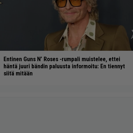
Entinen Guns N’ Roses -rumpali muistelee, ettei
häntä juuri bändin paluusta informoitu: En tiennyt
siitä mitään