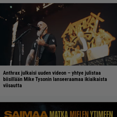
Anthrax julkaisi uuden videon – yhtye julistaa
biisillään Mike Tysonin lanseeraamaa ikiaikaista
viisautta