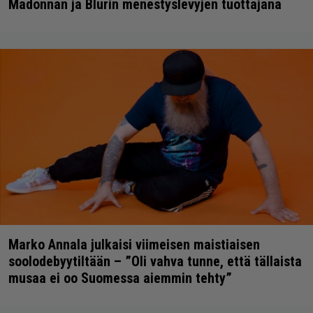
Madonnan ja Blurin menestyslevyjen tuottajana
Marko Annala julkaisi viimeisen maistiaisen
soolodebyytiltään – ”Oli vahva tunne, että tällaista
musaa ei oo Suomessa aiemmin tehty”