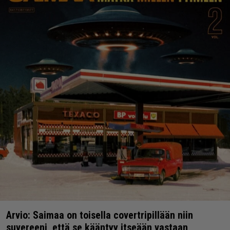
Arvio: Saimaa on toisella covertripillään niin
suvereeni, että se kääntyy itseään vastaan