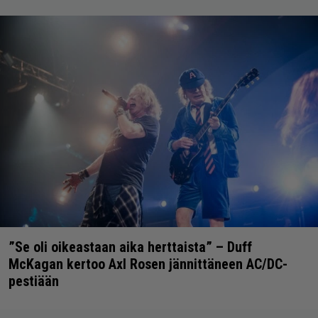
”Se oli oikeastaan aika herttaista” – Duff
McKagan kertoo Axl Rosen jännittäneen AC/DC-
pestiään