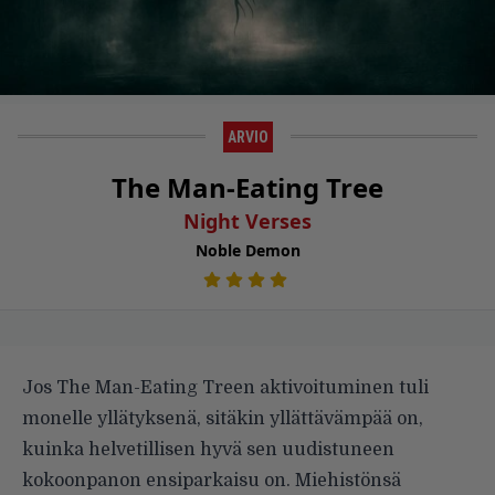
ARVIO
The Man-Eating Tree
Night Verses
Noble Demon
Jos The Man-Eating Treen aktivoituminen tuli
monelle yllätyksenä, sitäkin yllättävämpää on,
kuinka helvetillisen hyvä sen uudistuneen
kokoonpanon ensiparkaisu on. Miehistönsä