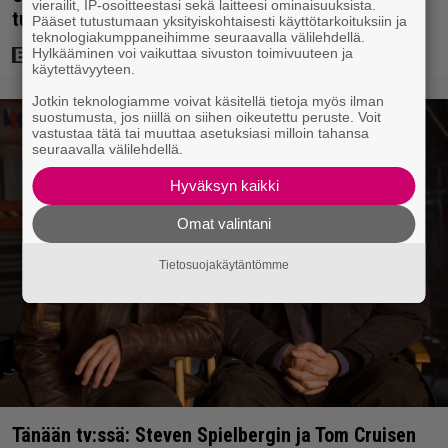
vierailit, IP-osoitteestasi sekä laitteesi ominaisuuksista.
tuottaneen elokuvan jatko-osasta
Pääset tutustumaan yksityiskohtaisesti käyttötarkoituksiin ja
teknologiakumppaneihimme seuraavalla välilehdellä.
Hylkääminen voi vaikuttaa sivuston toimivuuteen ja
käytettävyyteen.
Jotkin teknologiamme voivat käsitellä tietoja myös ilman
suostumusta, jos niillä on siihen oikeutettu peruste. Voit
vastustaa tätä tai muuttaa asetuksiasi milloin tahansa
seuraavalla välilehdellä.
Hyväksyn kaikki
Omat valintani
Tietosuojakäytäntömme
Tänään tv:ssä: Steven Spielbergin ja Tom Cruisen