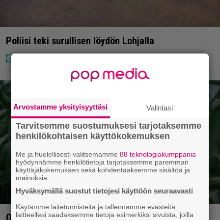
Poliisi teki surullisen löydön Lohjalla
Arvostamme yksityisyyttäsi
Valintasi
Tarvitsemme suostumuksesi tarjotaksemme
henkilökohtaisen käyttökokemuksen
Me ja huolellisesti valitsemamme
88 teknologiakumppania
hyödynnämme henkilötietoja tarjotaksemme paremman
käyttäjäkokemuksen sekä kohdentaaksemme sisältöä ja
mainoksia.
Hyväksymällä suostut tietojesi käyttöön seuraavasti
Käytämme laitetunnisteita ja tallennamme evästeitä
laitteellesi saadaksemme tietoja esimerkiksi sivuista, joilla
Ohjaaja lähti kalppimaan 870 miljoonaa dollaria