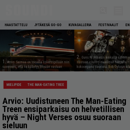
HAASTATTELU
JYTÄKESÄ GO-GO
KUVAGALLERIA
FESTIVAALIT
EN
2.
Guns N’ Rosesin keikalla nähtiin y
1.
Arvio: Saimaa on toisella covertripillään niin
suoraan country-maailman huipulta –
suvereeni, että se kääntyy itseään vastaan
kokoonpano suoriutui Bob Dylanin kl
MIELIPIDE
THE MAN-EATING TREE
Arvio: Uudistuneen The Man-Eating
Treen ensiparkaisu on helvetillisen
hyvä – Night Verses osuu suoraan
sieluun