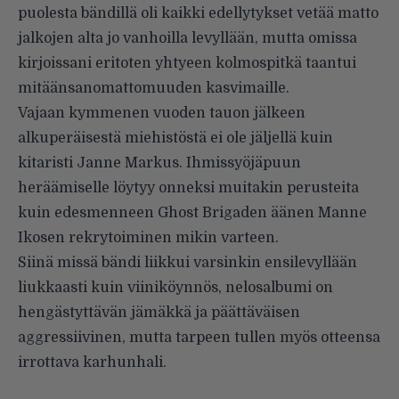
puolesta bändillä oli kaikki edellytykset vetää matto
jalkojen alta jo vanhoilla levyllään, mutta omissa
kirjoissani eritoten yhtyeen kolmospitkä taantui
mitäänsanomattomuuden kasvimaille.
Vajaan kymmenen vuoden tauon jälkeen
alkuperäisestä miehistöstä ei ole jäljellä kuin
kitaristi Janne Markus. Ihmissyöjäpuun
heräämiselle löytyy onneksi muitakin perusteita
kuin edesmenneen Ghost Brigaden äänen Manne
Ikosen rekrytoiminen mikin varteen.
Siinä missä bändi liikkui varsinkin ensilevyllään
liukkaasti kuin viiniköynnös, nelosalbumi on
hengästyttävän jämäkkä ja päättäväisen
aggressiivinen, mutta tarpeen tullen myös otteensa
irrottava karhunhali.