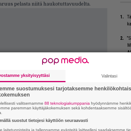
aruus pelasta niitä haukotuttavuudelta.
Tä
ka
”S
M
A
Ar
su
vostamme yksityisyyttäsi
Valintasi
Ma
semme suostumuksesi tarjotaksemme henkilökohtai
ökokemuksen
so
tä
lellisesti valitsemamme
88 teknologiakumppania
hyödynnämme henkilö
semme paremman käyttäjäkokemuksen sekä kohdentaaksemme sisältöä
a.
An
ällä suostut tietojesi käyttöön seuraavasti
bi
laitetunnisteita ja tallennamme evästeitä laitteellesi saadaksemme tie
vi