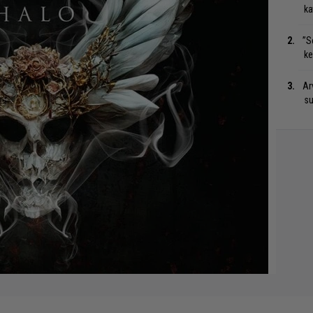
ka
”S
ke
Ar
su