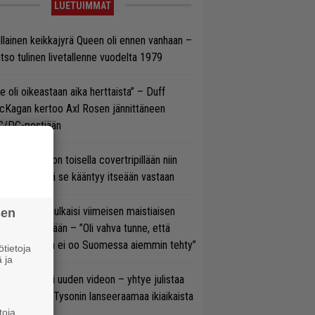
LUETUIMMAT
llainen keikkajyrä Queen oli ennen vanhaan –
tso tulinen livetallenne vuodelta 1979
e oli oikeastaan aika herttaista” – Duff
cKagan kertoo Axl Rosen jännittäneen
C/DC-pestiään
vio: Saimaa on toisella covertripillään niin
vereeni, että se kääntyy itseään vastaan
rko Annala julkaisi viimeisen maistiaisen
sen
olodebyytiltään – ”Oli vahva tunne, että
llaista musaa ei oo Suomessa aiemmin tehty”
tietoja
 ja
thrax julkaisi uuden videon – yhtye julistaa
isillään Mike Tysonin lanseeraamaa ikiaikaista
toja
isautta