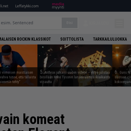
i.net
Leffatykki.com
Etsi
KIRJAUDU
ALAISEN ROCKIN KLASSIKOT
SOITTOLISTA
TARKKAILULUOKKA
5.
6.
i viimeisen maistiaisen
Anthrax julkaisi uuden videon – yhtye julistaa
Guns N’ 
vahva tunne, että tällaista
biisillään Mike Tysonin lanseeraamaa ikiaikaista
suoraan co
iemmin tehty”
viisautta
kokoonpano
 vain komeat