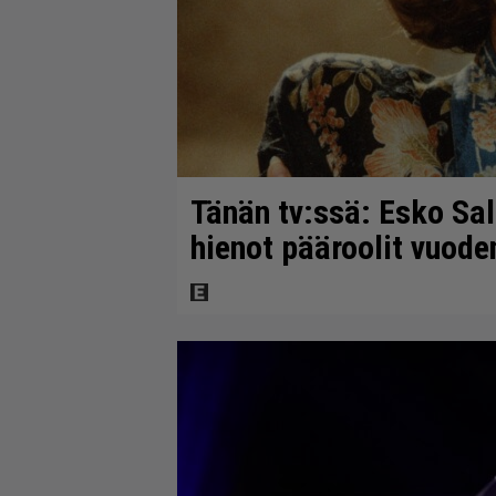
Tänän tv:ssä: Esko Sal
hienot pääroolit vuod