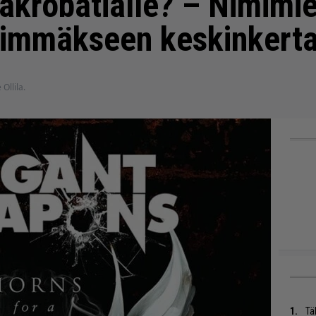
-akrobatialle? – Nimimi
immäkseen keskinkerta
 Ollila.
Tä