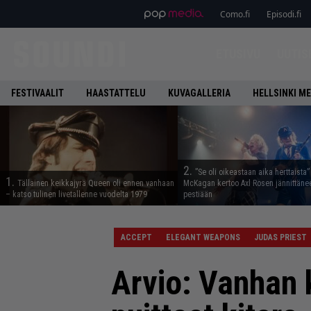
Como.fi
Episodi.fi
ETUSIVU
UUTIS
FESTIVAALIT
HAASTATTELU
KUVAGALLERIA
HELLSINKI ME
2.
”Se oli oikeastaan aika herttaista”
1.
Tällainen keikkajyrä Queen oli ennen vanhaan
McKagan kertoo Axl Rosen jännittäne
– katso tulinen livetallenne vuodelta 1979
pestiään
ACCEPT
ELEGANT WEAPONS
JUDAS PRIEST
Arvio: Vanhan 