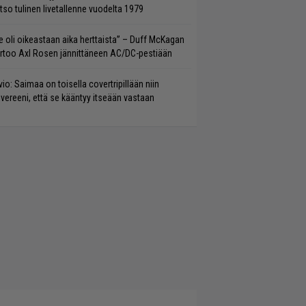
tso tulinen livetallenne vuodelta 1979
e oli oikeastaan aika herttaista” – Duff McKagan
rtoo Axl Rosen jännittäneen AC/DC-pestiään
vio: Saimaa on toisella covertripillään niin
vereeni, että se kääntyy itseään vastaan