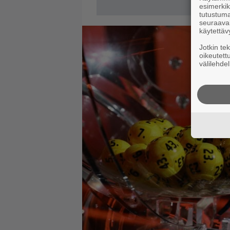
esimerkiks
tutustuma
seuraaval
käytettäv
Jotkin te
oikeutett
välilehdel