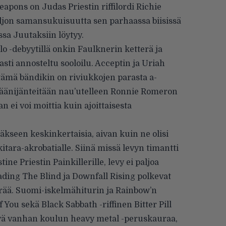
apons on Judas Priestin riffilordi Richie
ljon samansukuisuutta sen parhaassa biisissä
ssa Juutaksiin löytyy.
o -debyytillä onkin Faulknerin ketterä ja
asti annosteltu sooloilu. Acceptin ja Uriah
tämä bändikin on riviukkojen parasta a-
äänijänteitään nau’utelleen Ronnie Romeron
 ei voi moittia kuin ajoittaisesta
kseen keskinkertaisia, aivan kuin ne olisi
kitara-akrobatialle. Siinä missä levyn timantti
ne Priestin Painkillerille, levy ei paljoa
eading The Blind ja Downfall Rising polkevat
ärää. Suomi-iskelmähiturin ja Rainbow’n
 You sekä Black Sabbath -riffinen Bitter Pill
ttyä vanhan koulun heavy metal -peruskauraa,