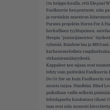
On helppo kuulla, että Elegant We
Faulknerin hengentuote, niin pa
ja varsinkin maestron kitaroinni
Parasta projektin Horns For A Hal
herkullisen tyylitajuinen, antelia
Heepin ”juniorijäsenten” täyden
ryhmää. Rainbow’ssa ja MSG:ssä 
karheanmelodista raspilauluakaan
virkamiesmäisyydestä.
Kappaleet sen sijaan ovat enimmä
tehty vain puitteiksi Faulknerin 
Do Or Die on kuin Faulknerin vasti
muuta tarjoa. Nimibiisi, Blind L
paikallaan vailla selkeää päämä
lehtolapselta kuulostava Ghost Of
taas ovat niin monesti kierräte