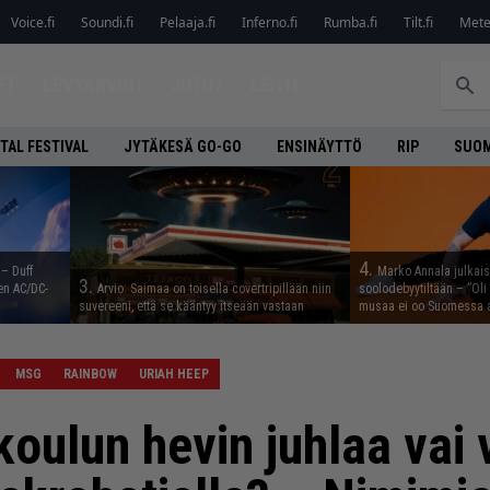
Voice.fi
Soundi.fi
Pelaaja.fi
Inferno.fi
Rumba.fi
Tilt.fi
Metel
ET
LEVYARVIOT
JUTUT
LEHTI
TAL FESTIVAL
JYTÄKESÄ GO-GO
ENSINÄYTTÖ
RIP
SUOM
4.
 – Duff
Marko Annala julkais
3.
en AC/DC-
Arvio: Saimaa on toisella covertripillään niin
soolodebyytiltään – ”Oli 
suvereeni, että se kääntyy itseään vastaan
musaa ei oo Suomessa a
MSG
RAINBOW
URIAH HEEP
koulun hevin juhlaa vai