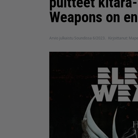
puitteet kitara
Weapons on en
Arvio julkaistu Soundissa 6/2023.
Kirjoittanut: Mape