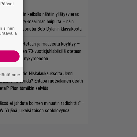
. Pääset
e
ns N’ Rosesin keikalla nähtiin yllätysvieras
oraan country-maailman huipulta – näin
n siihen
koonpano suoriutui Bob Dylanin klassikosta
uraavalla
öläisiä kyykytetään ja maaseutu köyhtyy –
mppi Varosen 70-vuotisjuhlabiisillä otetaan
ukasti kantaa nykymenoon
ten taipuu Trio Niskalaukaukselta Jenni
äytäntömme
rtiaisen musiikki? Entäpä ruotsalainen death
tal? Pian tämäkin selviää
ässä ei jahdata kolmen minuutin radiohittiä” –
W. Yrjänä julkaisi toisen soololevynsä