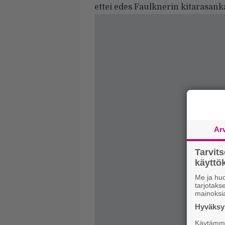
ettei edes Faulknerin kitarasank
Ar
Tarvit
käytt
Me ja huo
tarjotak
mainoksi
Hyväksym
Käytämme 