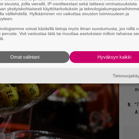
i sivuista, joilla vierailit, IP-osoitteestasi sekä laitteesi ominaisuuksista
an yksityiskohtaisesti käyttötarkoituksiin ja teknologiakumppaneihimm
la välilehdellä. Hylkääminen voi vaikuttaa sivuston toimivuuteen ja
Gu
yyteen.
su
knologiamme voivat käsitellä tietoja myös ilman suostumusta, jos niillä o
ko
u peruste. Voit vastustaa tätä tai muuttaa asetuksiasi milloin tahansa se
lä.
Ty
Tu
Omat valintani
Hyväksyn kaikki
ti
Mi
Tietosuojak
Va
me
”T
A.