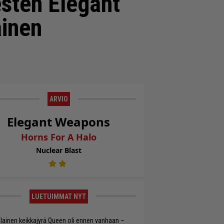
esten Elegant
inen
ARVIO
Elegant Weapons
Horns For A Halo
Nuclear Blast
LUETUIMMAT NYT
llainen keikkajyrä Queen oli ennen vanhaan –