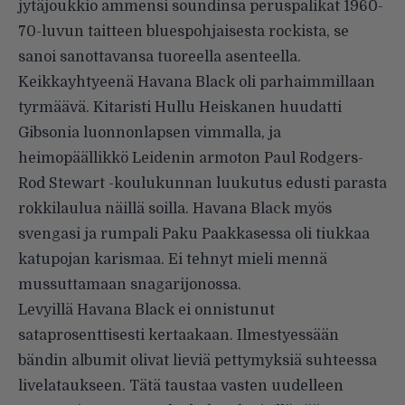
jytäjoukkio ammensi soundinsa peruspalikat 1960-
70-luvun taitteen bluespohjaisesta rockista, se
sanoi sanottavansa tuoreella asenteella.
Keikkayhtyeenä Havana Black oli parhaimmillaan
tyrmäävä. Kitaristi Hullu Heiskanen huudatti
Gibsonia luonnonlapsen vimmalla, ja
heimopäällikkö Leidenin armoton Paul Rodgers-
Rod Stewart -koulukunnan luukutus edusti parasta
rokkilaulua näillä soilla. Havana Black myös
svengasi ja rumpali Paku Paakkasessa oli tiukkaa
katupojan karismaa. Ei tehnyt mieli mennä
mussuttamaan snagarijonossa.
Levyillä Havana Black ei onnistunut
sataprosenttisesti kertaakaan. Ilmestyessään
bändin albumit olivat lieviä pettymyksiä suhteessa
livelataukseen. Tätä taustaa vasten uudelleen