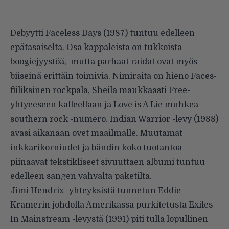
Debyytti Faceless Days (1987) tuntuu edelleen
epätasaiselta. Osa kappaleista on tukkoista
boogiejyystöä, mutta parhaat raidat ovat myös
biiseinä erittäin toimivia. Nimiraita on hieno Faces-
fiiliksinen rockpala, Sheila maukkaasti Free-
yhtyeeseen kalleellaan ja Love is A Lie muhkea
southern rock -numero. Indian Warrior -levy (1988)
avasi aikanaan ovet maailmalle. Muutamat
inkkarikorniudet ja bändin koko tuotantoa
piinaavat tekstikliseet sivuuttaen albumi tuntuu
edelleen sangen vahvalta paketilta.
Jimi Hendrix -yhteyksistä tunnetun Eddie
Kramerin johdolla Amerikassa purkitetusta Exiles
In Mainstream -levystä (1991) piti tulla lopullinen