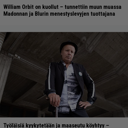
William Orbit on kuollut – tunnettiin muun muassa
Madonnan ja Blurin menestyslevyjen tuottajana
Työläisiä kyykytetään ja maaseutu köyhtyy –