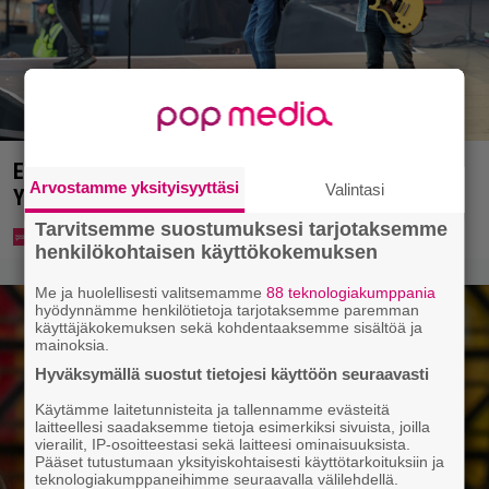
Eppu Normaalin viimeinen konsertti esitetään
Arvostamme yksityisyyttäsi
Valintasi
Ylellä
Tarvitsemme suostumuksesi tarjotaksemme
henkilökohtaisen käyttökokemuksen
Me ja huolellisesti valitsemamme
88 teknologiakumppania
hyödynnämme henkilötietoja tarjotaksemme paremman
käyttäjäkokemuksen sekä kohdentaaksemme sisältöä ja
mainoksia.
Hyväksymällä suostut tietojesi käyttöön seuraavasti
Käytämme laitetunnisteita ja tallennamme evästeitä
laitteellesi saadaksemme tietoja esimerkiksi sivuista, joilla
vierailit, IP-osoitteestasi sekä laitteesi ominaisuuksista.
Pääset tutustumaan yksityiskohtaisesti käyttötarkoituksiin ja
teknologiakumppaneihimme seuraavalla välilehdellä.