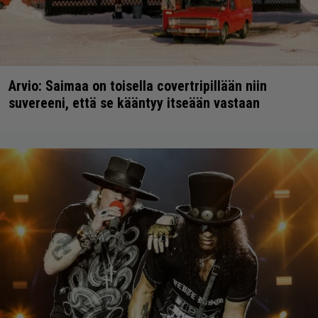
Arvio: Saimaa on toisella covertripillään niin
suvereeni, että se kääntyy itseään vastaan