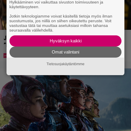
Hylkääminen voi vaikuttaa sivuston toimivuuteen ja
käytettävyyteen.
Jotkin teknologiamme voivat käsitellä tietoja myös ilman
suostumusta, jos niillä on siihen oikeutettu peruste. Voit
vastustaa tätä tai muuttaa asetuksiasi milloin tahansa
seuraavalla välilehdellä.
Jani Sievinen kokosi lapsikatraansa yhteen –
Hyväksyn kaikki
”Minun suurin perintöni heille”
Omat valintani
Tietosuojakäytäntömme