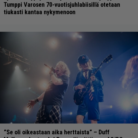
Tumppi Varosen 70-vuotisjuhlabiisillä otetaan
tiukasti kantaa nykymenoon
”Se oli oikeastaan aika herttaista” – Duff