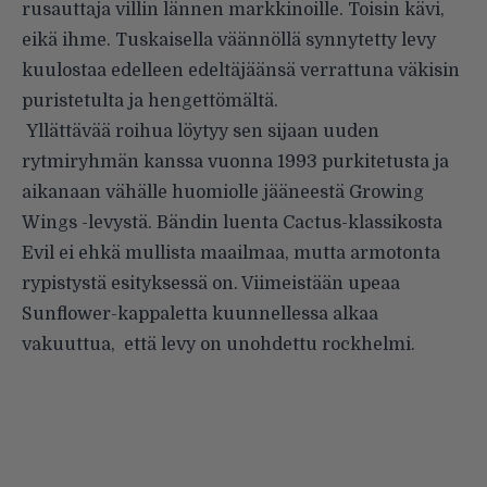
rusauttaja villin lännen markkinoille. Toisin kävi,
eikä ihme. Tuskaisella väännöllä synnytetty levy
kuulostaa edelleen edeltäjäänsä verrattuna väkisin
puristetulta ja hengettömältä.
Yllättävää roihua löytyy sen sijaan uuden
rytmiryhmän kanssa vuonna 1993 purkitetusta ja
aikanaan vähälle huomiolle jääneestä Growing
Wings -levystä. Bändin luenta Cactus-klassikosta
Evil ei ehkä mullista maailmaa, mutta armotonta
rypistystä esityksessä on. Viimeistään upeaa
Sunflower-kappaletta kuunnellessa alkaa
vakuuttua, että levy on unohdettu rockhelmi.