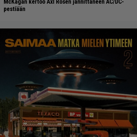
McKagan kertoo Axl Rosen jännittäneen AC/DC-
pestiään