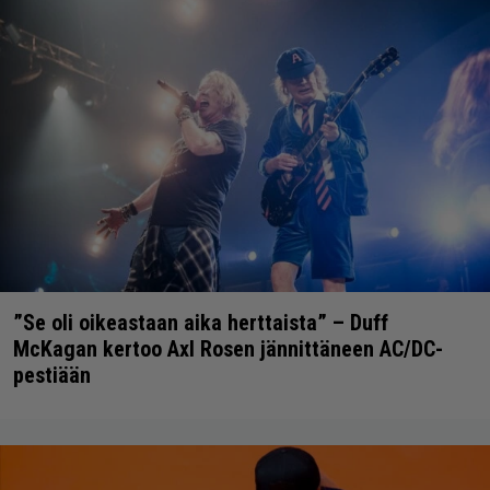
”Se oli oikeastaan aika herttaista” – Duff
McKagan kertoo Axl Rosen jännittäneen AC/DC-
pestiään