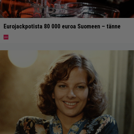
Eurojackpotista 80 000 euroa Suomeen – tänne