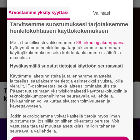
Arvostamme yksityisyyttäsi
Valintasi
Tarvitsemme suostumuksesi tarjotaksemme
henkilökohtaisen käyttökokemuksen
Me ja huolellisesti valitsemamme
88 teknologiakumppania
hyödynnämme henkilötietoja tarjotaksemme paremman
käyttäjäkokemuksen sekä kohdentaaksemme sisältöä ja
mainoksia.
Hyväksymällä suostut tietojesi käyttöön seuraavasti
Käytämme laitetunnisteita ja tallennamme evästeitä
laitteellesi saadaksemme tietoja esimerkiksi sivuista, joilla
vierailit, IP-osoitteestasi sekä laitteesi ominaisuuksista.
Tällainen keikkajyrä Queen oli ennen vanhaan –
Pääset tutustumaan yksityiskohtaisesti käyttötarkoituksiin ja
teknologiakumppaneihimme seuraavalla välilehdellä.
katso tulinen livetallenne vuodelta 1979
Hylkääminen voi vaikuttaa sivuston toimivuuteen ja
käytettävyyteen.
Jotkin teknologiamme voivat käsitellä tietoja myös ilman
suostumusta, jos niillä on siihen oikeutettu peruste. Voit
vastustaa tätä tai muuttaa asetuksiasi milloin tahansa
seuraavalla välilehdellä.