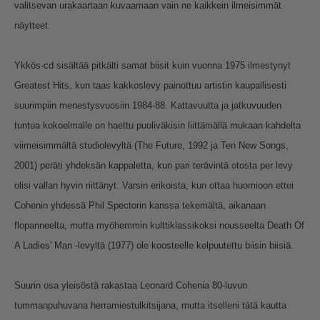
valitsevan urakaartaan kuvaamaan vain ne kaikkein ilmeisimmät
näytteet.
Ykkös-cd sisältää pitkälti samat biisit kuin vuonna 1975 ilmestynyt
Greatest Hits, kun taas kakkoslevy painottuu artistin kaupallisesti
suurimpiin menestysvuosiin 1984-88. Kattavuutta ja jatkuvuuden
tuntua kokoelmalle on haettu puoliväkisin liittämällä mukaan kahdelta
viimeisimmältä studiolevyltä (The Future, 1992 ja Ten New Songs,
2001) peräti yhdeksän kappaletta, kun pari terävintä otosta per levy
olisi vallan hyvin riittänyt. Varsin erikoista, kun ottaa huomioon ettei
Cohenin yhdessä Phil Spectorin kanssa tekemältä, aikanaan
flopanneelta, mutta myöhemmin kulttiklassikoksi nousseelta Death Of
A Ladies' Man -levyltä (1977) ole koosteelle kelpuutettu biisin biisiä.
Suurin osa yleisöstä rakastaa Leonard Cohenia 80-luvun
tummanpuhuvana herramiestulkitsijana, mutta itselleni tätä kautta