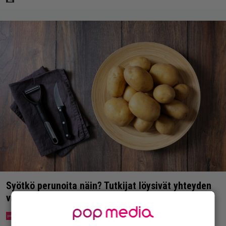
Syötkö perunoita näin? Tutkijat löysivät yhteyden
vakavaan kansansairauteen