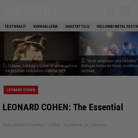
FESTIVAALIT
KUVAGALLERIA
HAASTATTELU
HELLSINKI METAL FESTI
2.
”Se oli oikeastaan aika herttaista”
1.
Tällainen keikkajyrä Queen oli ennen vanhaan
McKagan kertoo Axl Rosen jännittäne
– katso tulinen livetallenne vuodelta 1979
pestiään
LEONARD COHEN
LEONARD COHEN: The Essential
Arvio julkaistu Soundissa 12/2002.
Kirjoittanut: Jari Jokirinne.