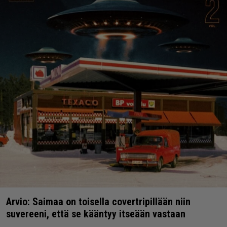
Arvio: Saimaa on toisella covertripillään niin
suvereeni, että se kääntyy itseään vastaan