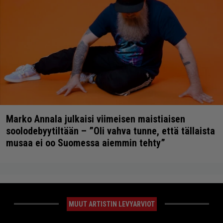
Marko Annala julkaisi viimeisen maistiaisen
soolodebyytiltään – ”Oli vahva tunne, että tällaista
musaa ei oo Suomessa aiemmin tehty”
MUUT ARTISTIN LEVYARVIOT