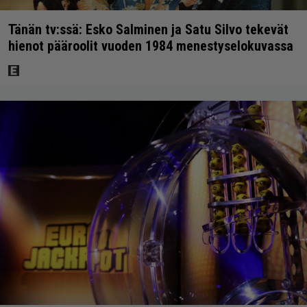
Tänän tv:ssä: Esko Salminen ja Satu Silvo tekevät
hienot pääroolit vuoden 1984 menestyselokuvassa