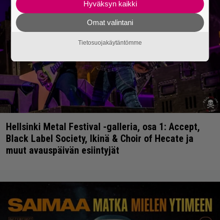
Hyväksyn kaikki
Omat valintani
Tietosuojakäytäntömme
Hellsinki Metal Festival -galleria, osa 1: Accept,
Black Label Society, Ikinä & Choir of Hecate ja
muut avauspäivän esiintyjät