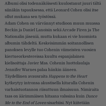
Albumi olisi todennäköisesti kuulostanut juuri tältä
siinäkin tapauksessa, että Leonard Cohen olisi itse
ollut mukana sen työstössä.
Adam Cohen on värvännyt studioon muun muassa
Beckin ja Daniel Lanoisin sekä Arcade Firen ja The
Nationalin jäseniä, mutta kukaan ei vie huomiota
albumin tähdeltä. Keskeisimmän soitannollisen
panoksen levylle tuo Cohenin viimeisten vuosien
kiertueorkestereissa kuultu espanjalainen
kielisoittaja Javier Mas. Cohenin luottolaulaja
Jennifer Warnes palaa hänkin ääneen.
Täydellinen avausraita
Happens to the Heart
kytkeytyy intronsa akustisella kitaralla Cohenin
varhaistuotannon riisuttuun ilmaisuun. Nimiraita
taas on äärimmäisen hitaana valssina kuin
Dance
Me to the End of Loven
sisarbiisi. Nyt kiitetään