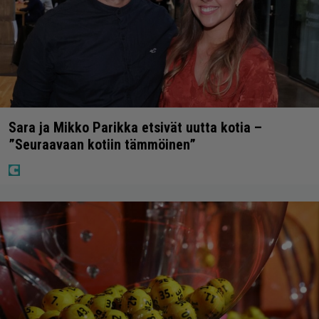
Sara ja Mikko Parikka etsivät uutta kotia –
”Seuraavaan kotiin tämmöinen”