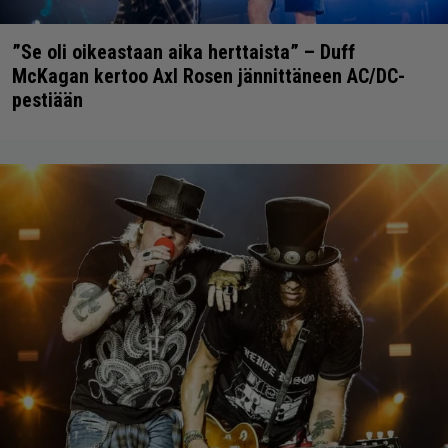
”Se oli oikeastaan aika herttaista” – Duff
McKagan kertoo Axl Rosen jännittäneen AC/DC-
pestiään