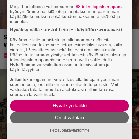
Me ja huolellisesti valitsemamme
88 teknologiakumppania
hyödynnämme henkilötietoja tarjotaksemme paremman
käyttäjäkokemuksen sekä kohdentaaksemme sisältöä ja
mainoksia.
Hyväksymällä suostut tietojesi käyttöön seuraavasti
Syötkö perunoita näin? Tutkijat löysivät yhteyden
Käytämme laitetunnisteita ja tallennamme evästeitä
vakavaan kansansairauteen
laitteellesi saadaksemme tietoja esimerkiksi sivuista, joilla
vierailit, IP-osoitteestasi sekä laitteesi ominaisuuksista.
Pääset tutustumaan yksityiskohtaisesti käyttötarkoituksiin ja
teknologiakumppaneihimme seuraavalla välilehdellä.
Hylkääminen voi vaikuttaa sivuston toimivuuteen ja
käytettävyyteen.
Jotkin teknologiamme voivat käsitellä tietoja myös ilman
suostumusta, jos niillä on siihen oikeutettu peruste. Voit
vastustaa tätä tai muuttaa asetuksiasi milloin tahansa
seuraavalla välilehdellä.
Hyväksyn kaikki
Omat valintani
Tietosuojakäytäntömme