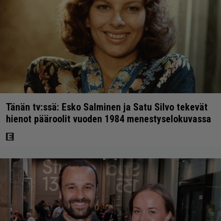
Tänän tv:ssä: Esko Salminen ja Satu Silvo tekevät
hienot pääroolit vuoden 1984 menestyselokuvassa