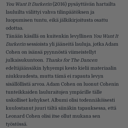
You Want It Darkerin
(2016) pysäyttävän hartailta
lauluilta välittyi vahva tilinpäätöksen ja
luopumisen tuntu, eikä jälkikirjoitusta osattu
odottaa.
Tänään käsillä on kuitenkin levyllinen
You Want It
Darkerin
sessioista yli jääneitä lauluja, jotka Adam
Cohen on isänsä pyynnöstä viimeistellyt
julkaisukuntoon.
Thanks for The Dancen
edeltäjäänsäkin lyhyempi kesto kielii materiaalin
niukkuudesta, mutta tämä ei rapauta levyn
sisällöllistä arvoa. Adam Cohen on luonut Cohenin
tunteikkaiden lauluraitojen ympärille tälle
uskolliset kehykset. Albumi olisi todennäköisesti
kuulostanut juuri tältä siinäkin tapauksessa, että
Leonard Cohen olisi itse ollut mukana sen
työstössä.