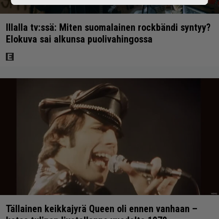
Illalla tv:ssä: Miten suomalainen rockbändi syntyy?
Elokuva sai alkunsa puolivahingossa
Tällainen keikkajyrä Queen oli ennen vanhaan –