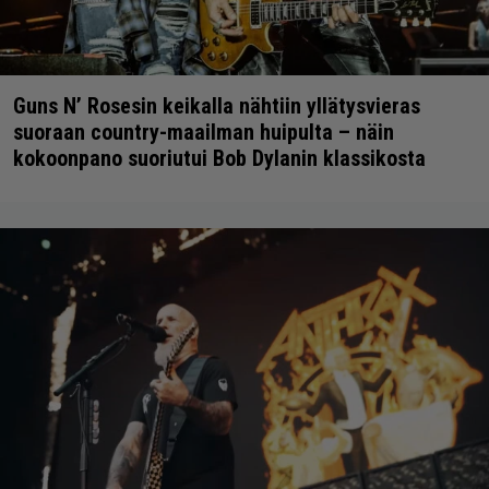
Guns N’ Rosesin keikalla nähtiin yllätysvieras
suoraan country-maailman huipulta – näin
kokoonpano suoriutui Bob Dylanin klassikosta