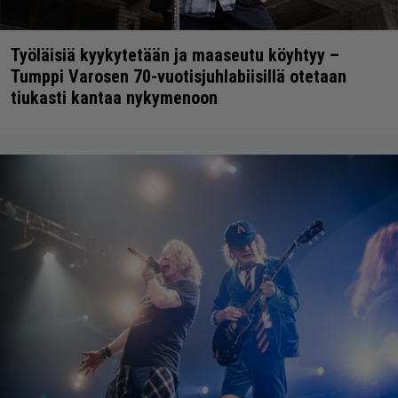
Työläisiä kyykytetään ja maaseutu köyhtyy –
Tumppi Varosen 70-vuotisjuhlabiisillä otetaan
tiukasti kantaa nykymenoon