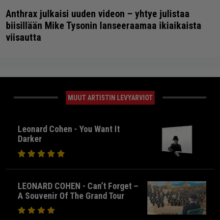
Anthrax julkaisi uuden videon – yhtye julistaa
biisillään Mike Tysonin lanseeraamaa ikiaikaista
viisautta
MUUT ARTISTIN LEVYARVIOT
Leonard Cohen - You Want It
Darker
LEONARD COHEN - Can’t Forget –
A Souvenir Of The Grand Tour