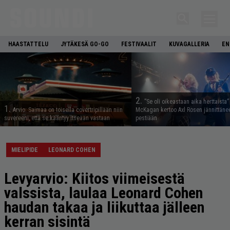
HAASTATTELU
JYTÄKESÄ GO-GO
FESTIVAALIT
KUVAGALLERIA
EN
2.
”Se oli oikeastaan aika herttaista”
1.
Arvio: Saimaa on toisella covertripillään niin
McKagan kertoo Axl Rosen jännittäne
suvereeni, että se kääntyy itseään vastaan
pestiään
MIELIPIDE
LEONARD COHEN
Levyarvio: Kiitos viimeisestä
valssista, laulaa Leonard Cohen
haudan takaa ja liikuttaa jälleen
kerran sisintä