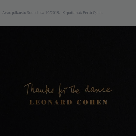
Arvio julkaistu Soundissa 10/2019.
Kirjoittanut: Pertti Ojala.