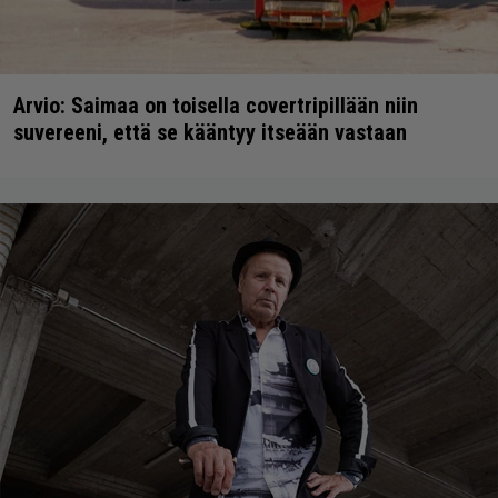
Arvio: Saimaa on toisella covertripillään niin
suvereeni, että se kääntyy itseään vastaan