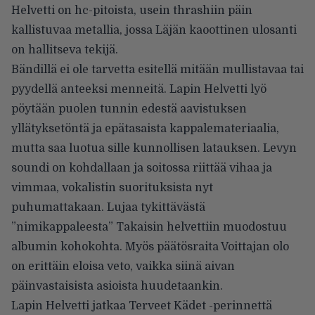
Helvetti on hc-pitoista, usein thrashiin päin
kallistuvaa metallia, jossa Läjän kaoottinen ulosanti
on hallitseva tekijä.
Bändillä ei ole tarvetta esitellä mitään mullistavaa tai
pyydellä anteeksi menneitä. Lapin Helvetti lyö
pöytään puolen tunnin edestä aavistuksen
yllätyksetöntä ja epätasaista kappalemateriaalia,
mutta saa luotua sille kunnollisen latauksen. Levyn
soundi on kohdallaan ja soitossa riittää vihaa ja
vimmaa, vokalistin suorituksista nyt
puhumattakaan. Lujaa tykittävästä
”nimikappaleesta” Takaisin helvettiin muodostuu
albumin kohokohta. Myös päätösraita Voittajan olo
on erittäin eloisa veto, vaikka siinä aivan
päinvastaisista asioista huudetaankin.
Lapin Helvetti jatkaa Terveet Kädet -perinnettä