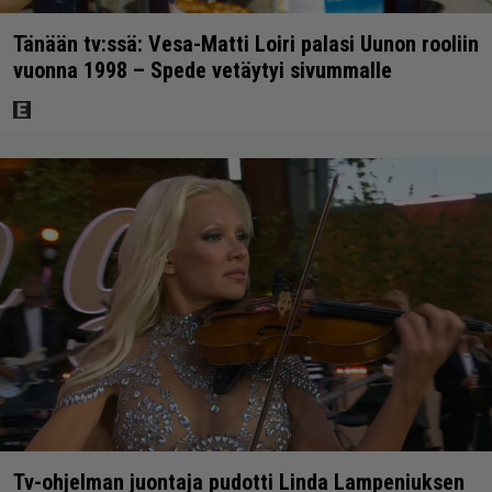
Tänään tv:ssä: Vesa-Matti Loiri palasi Uunon rooliin
vuonna 1998 – Spede vetäytyi sivummalle
Tv-ohjelman juontaja pudotti Linda Lampeniuksen