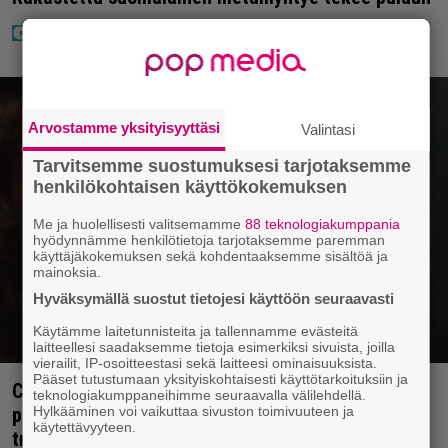
Arvostamme yksityisyyttäsi
Valintasi
Tarvitsemme suostumuksesi tarjotaksemme
henkilökohtaisen käyttökokemuksen
Me ja huolellisesti valitsemamme
88 teknologiakumppania
hyödynnämme henkilötietoja tarjotaksemme paremman
käyttäjäkokemuksen sekä kohdentaaksemme sisältöä ja
mainoksia.
Hyväksymällä suostut tietojesi käyttöön seuraavasti
Käytämme laitetunnisteita ja tallennamme evästeitä
laitteellesi saadaksemme tietoja esimerkiksi sivuista, joilla
vierailit, IP-osoitteestasi sekä laitteesi ominaisuuksista.
Pääset tutustumaan yksityiskohtaisesti käyttötarkoituksiin ja
Cape Fear -näyttelijä muisteli Robert De Niron
teknologiakumppaneihimme seuraavalla välilehdellä.
Hylkääminen voi vaikuttaa sivuston toimivuuteen ja
paneutumista rooliinsa – ”Hän puhui kielillä ja
käytettävyyteen.
trailerissa oli urkuri”