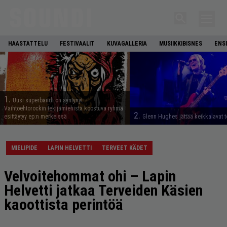
HAASTATTELU
FESTIVAALIT
KUVAGALLERIA
MUSIIKKIBISNES
ENS
1.
Uusi superbändi on syntynyt –
Vaihtoehtorockin tekijämiehistä koostuva ryhmä
2.
esittäytyy ep:n merkeissä
Glenn Hughes jättää keikkalavat t
MIELIPIDE
LAPIN HELVETTI
TERVEET KÄDET
Velvoitehommat ohi – Lapin
Helvetti jatkaa Terveiden Käsien
kaoottista perintöä