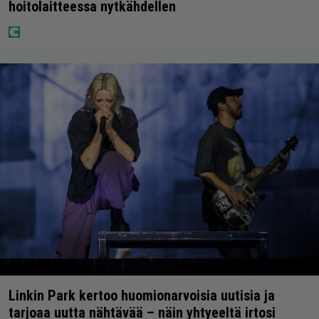
hoitolaitteessa nytkähdellen
Linkin Park kertoo huomionarvoisia uutisia ja
tarjoaa uutta nähtävää – näin yhtyeeltä irtosi