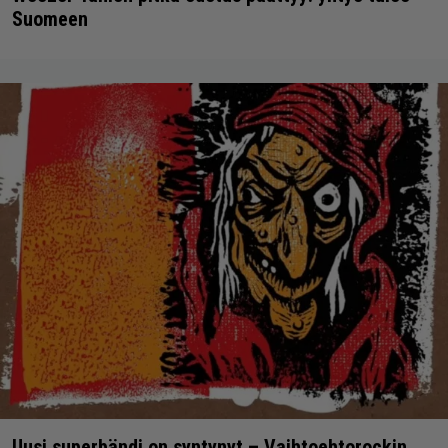
Suomeen
Uusi superbändi on syntynyt – Vaihtoehtorockin