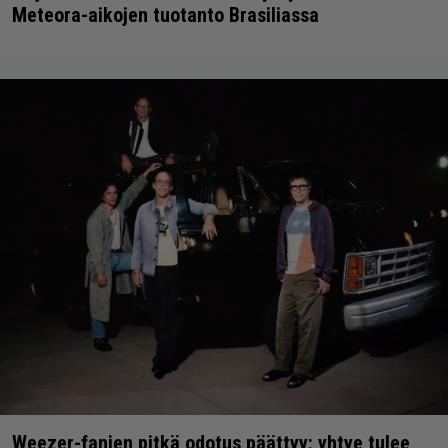
Meteora-aikojen tuotanto Brasiliassa
Weezer-fanien pitkä odotus päättyy: yhtye tulee