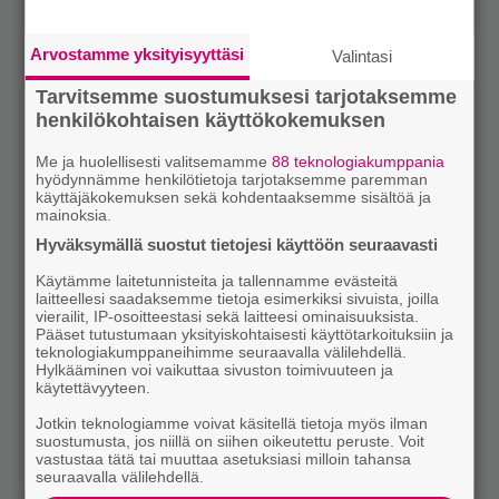
Arvostamme yksityisyyttäsi
Valintasi
Tarvitsemme suostumuksesi tarjotaksemme
henkilökohtaisen käyttökokemuksen
Me ja huolellisesti valitsemamme
88 teknologiakumppania
hyödynnämme henkilötietoja tarjotaksemme paremman
käyttäjäkokemuksen sekä kohdentaaksemme sisältöä ja
mainoksia.
Hyväksymällä suostut tietojesi käyttöön seuraavasti
Käytämme laitetunnisteita ja tallennamme evästeitä
laitteellesi saadaksemme tietoja esimerkiksi sivuista, joilla
vierailit, IP-osoitteestasi sekä laitteesi ominaisuuksista.
Pääset tutustumaan yksityiskohtaisesti käyttötarkoituksiin ja
teknologiakumppaneihimme seuraavalla välilehdellä.
Hylkääminen voi vaikuttaa sivuston toimivuuteen ja
käytettävyyteen.
Jotkin teknologiamme voivat käsitellä tietoja myös ilman
suostumusta, jos niillä on siihen oikeutettu peruste. Voit
vastustaa tätä tai muuttaa asetuksiasi milloin tahansa
seuraavalla välilehdellä.