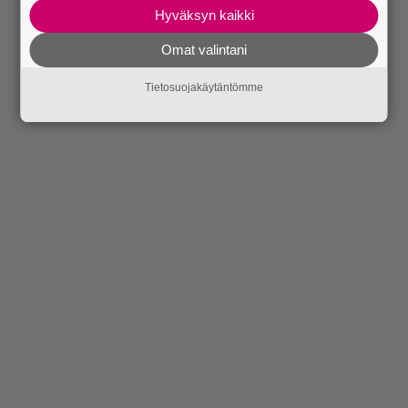
Hyväksyn kaikki
Omat valintani
Tietosuojakäytäntömme